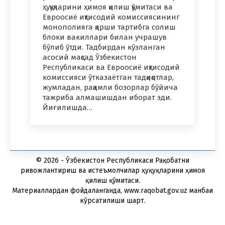
ҳуқуқларини ҳимоя қилиш қўмитаси ва
Евроосиё иқтисодий комиссиясининг
монополияга қарши тартибга солиш
блоки вакиллари билан учрашув
бўлиб ўтди. Тадбирдан кўзланган
асосий мақсад Ўзбекистон
Республикаси ва Евроосиё иқтисодий
комиссияси ўтказаётган тадқиқотлар,
жумладан, рақамли бозорлар бўйича
тажриба алмашишдан иборат эди.
Йиғилишда…
© 2026 - Ўзбекистон Республикаси Рақобатни
ривожлантириш ва истеъмолчилар ҳуқуқларини ҳимоя
қилиш қўмитаси.
Материаллардан фойдаланганда, www.raqobat.gov.uz манбаи
кўрсатилиши шарт.