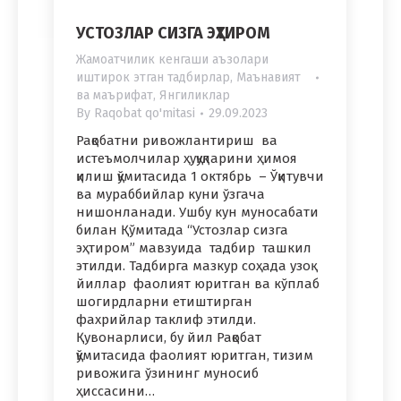
УСТОЗЛАР СИЗГА ЭҲТИРОМ
Жамоатчилик кенгаши аъзолари
иштирок этган тадбирлар
,
Маънавият
ва маърифат
,
Янгиликлар
By
Raqobat qo'mitasi
29.09.2023
Рақобатни ривожлантириш ва
истеъмолчилар ҳуқуқларини ҳимоя
қилиш қўмитасида 1 октябрь – Ўқитувчи
ва мураббийлар куни ўзгача
нишонланади. Ушбу кун муносабати
билан Қўмитада “Устозлар сизга
эҳтиром” мавзуида тадбир ташкил
этилди. Тадбирга мазкур соҳада узоқ
йиллар фаолият юритган ва кўплаб
шогирдларни етиштирган
фахрийлар таклиф этилди.
Қувонарлиси, бу йил Рақобат
қўмитасида фаолият юритган, тизим
ривожига ўзининг муносиб
ҳиссасини…