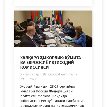
ХАЛҚАРО ҲАМКОРЛИК: ҚЎМИТА
ВА EВРООСИЁ ИҚТИСОДИЙ
КОМИССИЯСИ
Янгиликлар
By
Raqobat qo'mitasi
29.09.2023
Жорий йилнинг 28-29 сентябрь
кунлари Россия Федерацияси
пойтахти Москва шаҳрида
Ўзбекистон Республикаси Рақобатни
ривожлантириш ва истеъмолчилар