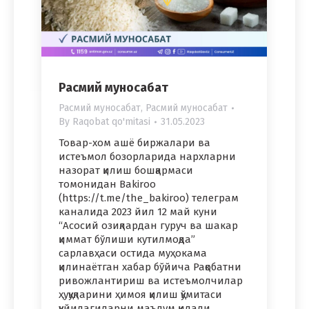
Расмий муносабат
Расмий муносабат
,
Расмий муносабат
By
Raqobat qo'mitasi
31.05.2023
Товар-хом ашё биржалари ва
истеъмол бозорларида нархларни
назорат қилиш бошқармаси
томонидан Bakiroo
(https://t.me/the_bakiroo) телеграм
каналида 2023 йил 12 май куни
“Асосий озиқлардан гуруч ва шакар
қиммат бўлиши кутилмоқда”
сарлавҳаси остида муҳокама
қилинаётган хабар бўйича Рақобатни
ривожлантириш ва истеъмолчилар
ҳуқуқларини ҳимоя қилиш қўмитаси
қуйидагиларни маълум қилади.