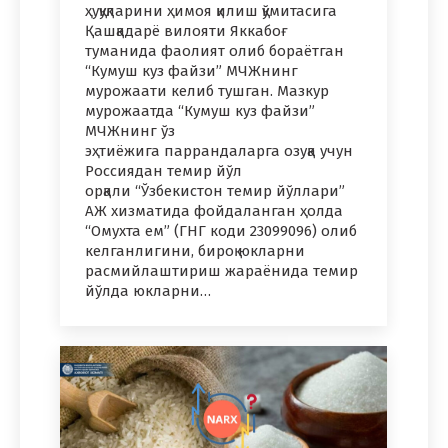
ҳуқуқларини ҳимоя қилиш қўмитасига
Қашқадарё вилояти Яккабоғ
туманида фаолият олиб бораётган
“Кумуш куз файзи” МЧЖнинг
мурожаати келиб тушган. Мазкур
мурожаатда “Кумуш куз файзи”
МЧЖнинг ўз
эҳтиёжига паррандаларга озуқа учун
Россиядан темир йўл
орқали “Ўзбекистон темир йўллари”
АЖ хизматида фойдаланган ҳолда
“Омухта ем” (ГНГ коди 23099096) олиб
келганлигини, бироқ юкларни
расмийлаштириш жараёнида темир
йўлда юкларни…