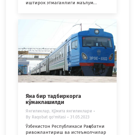
иштирок этмаганлиги маълум…
Яна бир тадбиркорга
кўмаклашилди
Янгиликлар
,
Қўмита янгиликлари
By
Raqobat qo'mitasi
31.05.2023
Ўзбекистон Республикаси Рақобатни
ривожлантириш ва истеъмолчилар