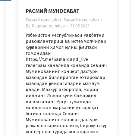
РАСМИЙ МУНОСАБАТ
Расмий муносабат
,
Расмий муносабат
By
Raqobat qo'mitasi
31.05.2023
Ўзбекистон Республикаси Рақобатни
ривожлантириш ва истеъмолчилар
ҳуқуқларини ҳимоя қилиш қўмитаси
томонидан
https://t.me/Samarqand_live
телеграм каналида хонанда Севинч
Мўминованинг концерт дастури
юзасидан билдирилган эътирозлар
юзасидан қуйидагиларни маълум
қилади. Мазкур ахборотда, жорий
йилнинг 25 май куни Самарқанд
вилоятининг Ургут туманида
жойлашган марказий истироҳат
боғида хонанда Севинч
Мўминованинг концерт дастури
режалаштирилганлиги, бироқ мазкур
концерт дастурида хонанданинг