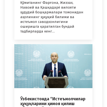
Қўмитанинг Фарғона, Жиззах,
Навоий ва Қашқадарё вилояти
ҳудудий бошқармалари томонидан
аҳолининг ҳуқуқий билими ва
истеъмол саводхонлигини
оширишга қаратилган бундай
тадбирларда кенг…
Ўзбекистонда “Истеъмолчилар
ҳуқуқларини ҳимоя қилиш