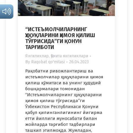
“ИСТEЪМОЛЧИЛАРНИНГ
ҲУҚУҚЛАРИНИ ҲИМОЯ ҚИЛИШ
ТЎҒРИСИДА”ГИ ҚОНУН
ТАРҒИБОТИ
Янгиликлар
,
Қўмита янгиликлари
By
Raqobat qo'mitasi
26.04.2023
Рақобатни ривожлантириш ва
истеъмолчилар ҳуқуқларини ҳимоя
қилиш қўмитаси ва унинг ҳудудий
бошқармалари томонидан
“Истеъмолчиларнинг ҳуқуқларини
ҳимоя қилиш тўғрисида”ги
Ўзбекистон Республикаси Қонуни
қабул қилинганлигининг йигирма
етти йиллиги муносабати билан
жойларда тарғибот тадбирлари
ташкил этилмоқда. Жумладан,