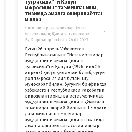
тўғрисида”ги Қонун
ижросининг таъминланиши,
тизимда амалга оширилаётган
ишлар
Янгиликлар
,
Янгиликлар
,
Қўмита
янгиликлари
,
Қўмита янгиликлари
By
Raqobat qo'mitasi
26.04.2023
Бугун 26 апрель Ўзбекистон
Республикасининг “Истеъмолчилар
ҳуқуқларини ҳимоя қилиш
тўғрисида”ги Қонуни (1996–йил 26–
апрель) қабул қилинган бўлиб, бугун
роппа-роса 27 йил бўлди. Шу
муносабат билан, бугунги брифингда
Ўзбекистон Республикаси Рақобатни
ривожлантириш ва истеъмолчилар
ҳуқуқларини ҳимоя қилиш қўмитаси
томонидан жорий йилнинг 1-чораги
давомида истеъмолчилар
ҳуқуқларини ҳимоя қилиш соҳасида
амалга оширилган асосий ишлар
ҳақида маълумот бериб ўтаман.