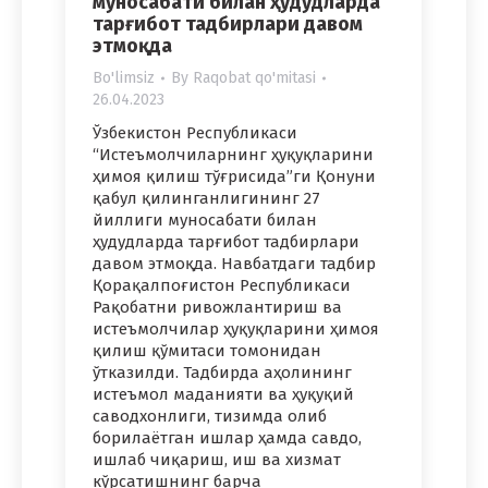
муносабати билан ҳудудларда
тарғибот тадбирлари давом
этмоқда
Bo'limsiz
By
Raqobat qo'mitasi
26.04.2023
Ўзбекистон Республикаси
“Истеъмолчиларнинг ҳуқуқларини
ҳимоя қилиш тўғрисида”ги Қонуни
қабул қилинганлигининг 27
йиллиги муносабати билан
ҳудудларда тарғибот тадбирлари
давом этмоқда. Навбатдаги тадбир
Қорақалпоғистон Республикаси
Рақобатни ривожлантириш ва
истеъмолчилар ҳуқуқларини ҳимоя
қилиш қўмитаси томонидан
ўтказилди. Тадбирда аҳолининг
истеъмол маданияти ва ҳуқуқий
саводхонлиги, тизимда олиб
борилаётган ишлар ҳамда савдо,
ишлаб чиқариш, иш ва хизмат
кўрсатишнинг барча