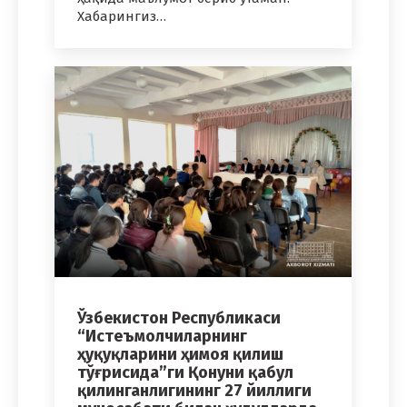
Хабарингиз…
Ўзбекистон Республикаси
“Истеъмолчиларнинг
ҳуқуқларини ҳимоя қилиш
тўғрисида”ги Қонуни қабул
қилинганлигининг 27 йиллиги