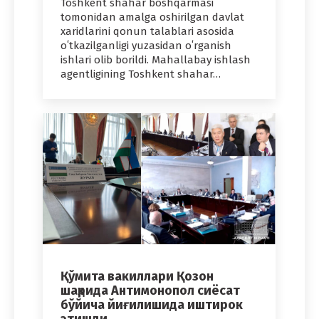
Toshkent shahar boshqarmasi
tomonidan amalga oshirilgan davlat
xaridlarini qonun talablari asosida
oʻtkazilganligi yuzasidan oʻrganish
ishlari olib borildi. Mahallabay ishlash
agentligining Toshkent shahar…
Қўмита вакиллари Қозон
шаҳрида Антимонопол сиёсат
бўйича йиғилишида иштирок