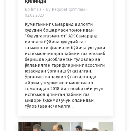
қилинди
Bo'limsiz
By
Raqobat qo'mitasi
02.02.2023
Қўмитанинг Самарқанд вилояти
ҳудудий бошқармаси томонидан
“Ҳудудгазтаъминот” АЖ Самарқанд
вилояти бўйича ҳудудий газ
таъминоти филиали бўйича улгуржи
истеъмолчиларга табиий газ етказиб
беришда ҳисобланган тўловлар ва
қўлланилган тарифларнинг асослиги
юзасидан ўрганиш ўтказилган.
Ўрганиш ва таҳлил ўтказилганда
айрим улгуржи истеъмолчилар
томонидан 2018 йил ноябр ойи учун
истеъмол қилинган табиий газ
миқдори (ҳажми) учун олдиндан
тўлов (аванс) амалга…