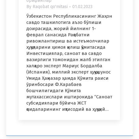
брифинглар
By
Raqobat qo'mitasi
01.02.2023
Ўзбекистон Республикасининг Жаҳон
савдо ташкилотига аъзо бўлиши
доирасида, жорий йилнинг 1-
феврал санасида Рақобатни
ривожлантириш ва истеъмолчилар
ҳуқуқларини ҳимоя қилиш қўмитасида
Инвестициялар, саноат ва савдо
вазирлиги томонидан жалб этилган
халқаро эксперт Мариус Бордалба
(Испания), миллий эксперт ҳуқуқшунос
Умида Ҳақназар ҳамда Қўмита раиси
ўринбосари Ф.Карабаев
бошчилигидаги Қўмита
мутахассислари иштирокида “Саноат
субсидиялари бўйича ЖСТ
қоидаларининг иқтисодий ва ҳуқуқий…