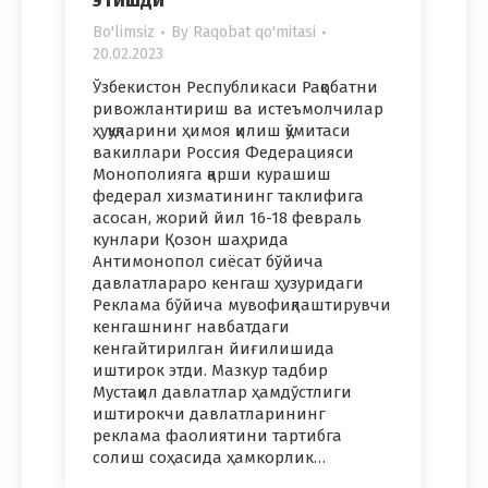
этишди
Bo'limsiz
By
Raqobat qo'mitasi
20.02.2023
Ўзбекистон Республикаси Рақобатни
ривожлантириш ва истеъмолчилар
ҳуқуқларини ҳимоя қилиш қўмитаси
вакиллари Россия Федерацияси
Монополияга қарши курашиш
федерал хизматининг таклифига
асосан, жорий йил 16-18 февраль
кунлари Қозон шаҳрида
Антимонопол сиёсат бўйича
давлатлараро кенгаш ҳузуридаги
Реклама бўйича мувофиқлаштирувчи
кенгашнинг навбатдаги
кенгайтирилган йиғилишида
иштирок этди. Мазкур тадбир
Мустақил давлатлар ҳамдўстлиги
иштирокчи давлатларининг
реклама фаолиятини тартибга
солиш соҳасида ҳамкорлик…