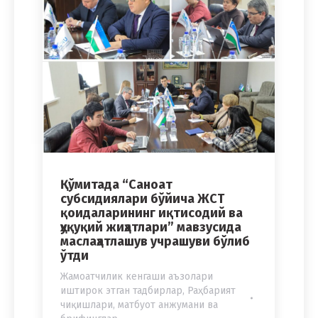
Қўмитада “Саноат
субсидиялари бўйича ЖСТ
қоидаларининг иқтисодий ва
ҳуқуқий жиҳатлари” мавзусида
маслаҳатлашув учрашуви бўлиб
ўтди
Жамоатчилик кенгаши аъзолари
иштирок этган тадбирлар
,
Раҳбарият
чиқишлари, матбуот анжумани ва