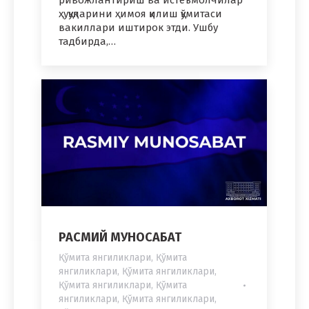
ривожлантириш ва истеъмолчилар
ҳуқуқларини ҳимоя қилиш қўмитаси
вакиллари иштирок этди. Ушбу
тадбирда,…
РАСМИЙ МУНОСАБАТ
Қўмита янгиликлари
,
Қўмита
янгиликлари
,
Қўмита янгиликлари
,
Қўмита янгиликлари
,
Қўмита
янгиликлари
,
Қўмита янгиликлари
,