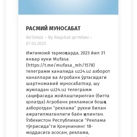
РАСМИЙ МУНОСАБАТ
Bo'limsiz
By
Raqobat qo'mitasi
07.02.2023
Ижтимоий тармоқларда, 2023 йил 31
январ куни Mufasa
(https://t.me/mufasa_mh/1578)
телеграмм каналида uz24.uz ахборот
каналлари ва Агробанк ўртасидаги
шартномавий муносабатлар, шу
жумладан uz24.uz телеграмм
саҳифасида жойлаштирилган (битта
ҳолатда) Агробанк рекламаси бошқа
ахборотдан “реклама” рукни билан
ажратилмаганлиги баён қилинган.
Ўзбекистон Республикаси “Реклама
тўғрисида”ги Қонунининг 18-
моддасига асосан, реклама,