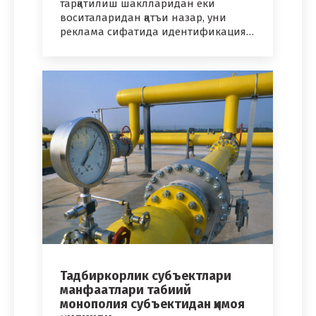
тарқатилиш шаклларидан ёки
воситаларидан қатъи назар, уни
реклама сифатида идентификация…
Тадбиркорлик субъектлари
манфаатлари табиий
монополия субъектидан ҳимоя