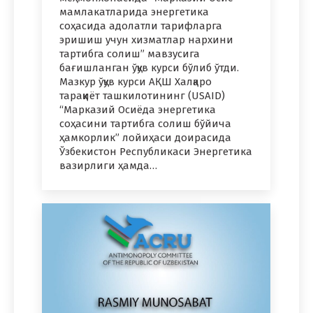
мамлакатларида энергетика
соҳасида адолатли тарифларга
эришиш учун хизматлар нархини
тартибга солиш” мавзусига
бағишланган ўқув курси бўлиб ўтди.
Мазкур ўқув курси АҚШ Халқаро
тараққиёт ташкилотининг (USAID)
“Марказий Осиёда энергетика
соҳасини тартибга солиш бўйича
ҳамкорлик” лойиҳаси доирасида
Ўзбекистон Республикаси Энергетика
вазирлиги ҳамда…