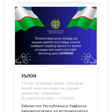
ЭЪЛОН
Eʼlonlar
,
Эълонлар
,
Қўмита томонидан
ишлаб чиқилган норматив-ҳуқуқий
ҳужжатлар лойиҳалари
By
Raqobat qo'mitasi
17.02.2023
Ўзбекистон Республикаси Рақобатни
ривожлантириш ва истеъмолчилар