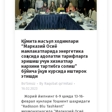
Қўмита масъул ходимлари
“Марказий Осиё
мамлакатларида энергетика
соҳасида адолатли тарифларга
эришиш учун хизматлар
нархини тартибга солиш”
бўйича ўқув курсида иштирок
этишди
Bo'limsiz
By
Raqobat qo'mitasi
16.02.2023
Жорий йилнинг 6-9 ҳамда 13-16-
феврал кунлари Тошкент шаҳридаги
“Radisson Blu Tashkent”
меҳмонхонасида “Марказий Осиё