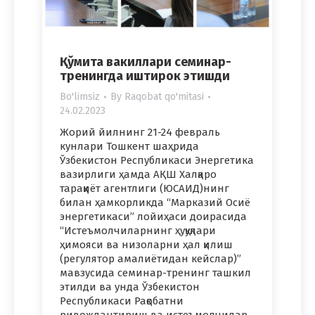
Қўмита вакиллари семинар-
тренингда иштирок этишди
Bo'limsiz
By
Raqobat qo'mitasi
24.02.2023
Жорий йилнинг 21-24 февраль
кунлари Тошкент шаҳрида
Ўзбекистон Республикаси Энергетика
вазирлиги ҳамда АҚШ Халқаро
тараққиёт агентлиги (ЮСАИД)нинг
билан ҳамкорликда “Марказий Осиё
энергетикаси” лойиҳаси доирасида
“Истеъмолчиларнинг ҳуқуқлари
ҳимояси ва низоларни ҳал қилиш
(регулятор амалиётидан кейслар)”
мавзусида семинар-тренинг ташкил
этилди ва унда Ўзбекистон
Республикаси Рақобатни