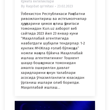
Қўмита янгиликлари
By
Raqobat qo'mitasi
23.02.2023
Ўзбекистон Республикаси Рақобатни
ривожлантириш ва истеъмолчилар
ҳуқуқларини ҳимоя қилиш қўмитаси
томонидан Kun.uz ахборот веб
сайтида 2023 йил 23 январ куни
“Маҳаллабай агентлигида
навбатдаги шубҳали тендерлар: 1-2
кунлик МЧЖлар ғолиб бўлмоқда”
номли мақола бўйича Маҳаллабай
ишлаш агентлигининг Тошкент
шаҳар бошқармаси томонидан
амалга оширилган давлат
харидларини қонун талаблари
асосида ўтказилганлиги юзасидан
ўрганиш ишлари олиб борилди.
Маҳаллабай ишлаш…