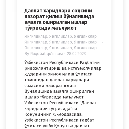
Давлат харидлари соҳасини
назорат қилиш йўналишида
амалга оширилган ишлар
тўғрисида маълумот
Янгиликлар
,
Янгиликлар
,
Янгиликлар
,
Янгиликлар
,
Янгиликлар
,
Янгиликлар
,
Янгиликлар
,
Янгиликлар
,
Янгиликлар
By
Raqobat qo'mitasi
28.02.2023
Ўзбекистон Республикаси Рақобатни
ривожлантириш ва истеъмолчилар
ҳуқуқларини ҳимоя қилиш қўмитаси
томонидан давлат харидлари
соҳасини назорат қилиш
йўналишида амалга оширилган
ишлар тўғрисида маълумот.
Ўзбекистон Республикаси “Давлат
харидлари тўғрисида”ги
Қонунининг 75-моддасида,
Ўзбекистон Республикаси Рақобат
қўмитаси ушбу Қонун ва давлат