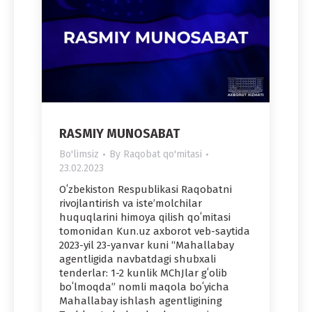
RASMIY MUNOSABAT
Bo'limsiz
By
Raqobat qo'mitasi
23.02.2023
Oʻzbekiston Respublikasi Raqobatni
rivojlantirish va isteʼmolchilar
huquqlarini himoya qilish qoʻmitasi
tomonidan Kun.uz axborot veb-saytida
2023-yil 23-yanvar kuni “Mahallabay
agentligida navbatdagi shubxali
tenderlar: 1-2 kunlik MChJlar gʻolib
boʻlmoqda” nomli maqola boʻyicha
Mahallabay ishlash agentligining