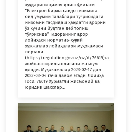
ҳуқуқларини ҳимоя қилиш қўмитаси
“Електрон биржа савдо тизимига
оид умумий талаблари тўғрисидаги
низомни тасдиқлаш ҳақида”ги қарорни
ўз кучини йўқотган деб топиш
тўғрисида” Идоранинг қарор
лойиҳаси норматив-ҳуқуқий
ҳужжатлар лойиҳалари муҳокамаси
портали
(https://regulation.gov.uz/oz/d/76619)га
жойлаштирилганлигини маълум
қилади. Муҳокамалар 2023-02-17 дан
2023-03-04 гача давом этади. Лойиҳа
IDси: 76619 Ҳурматли жисмоний ва
юридик шахслар…