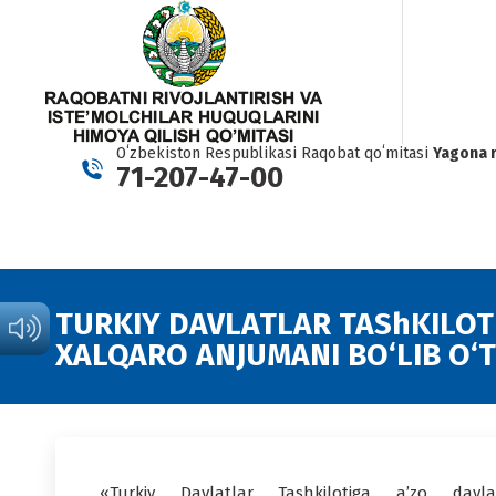
Oʻzbekiston Respublikasi Raqobat qoʻmitasi
Yagona 
71-207-47-00
TURKIY DAVLATLAR TAShKILOT
XALQARO ANJUMANI BO‘LIB O‘T
«Turkiy Davlatlar Tashkilotiga a’zo davlat