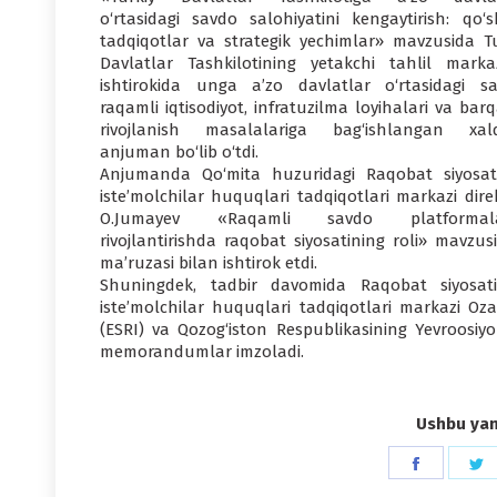
o‘rtasidagi savdo salohiyatini kengaytirish: qo‘
tadqiqotlar va strategik yechimlar» mavzusida Tu
Davlatlar Tashkilotining yetakchi tahlil markaz
ishtirokida unga a’zo davlatlar o‘rtasidagi sa
raqamli iqtisodiyot, infratuzilma loyihalari va bar
rivojlanish masalalariga bag‘ishlangan xal
anjuman bo‘lib o‘tdi.
Anjumanda Qo‘mita huzuridagi Raqobat siyosat
iste’molchilar huquqlari tadqiqotlari markazi dire
O.Jumayev «Raqamli savdo platformalar
rivojlantirishda raqobat siyosatining roli» mavzus
ma’ruzasi bilan ishtirok etdi.
Shuningdek, tadbir davomida Raqobat siyosat
iste’molchilar huquqlari tadqiqotlari markazi Ozar
(ESRI) va Qozog‘iston Respublikasining Yevroosiyo 
memorandumlar imzoladi.
Ushbu yang
Share
S
on
o