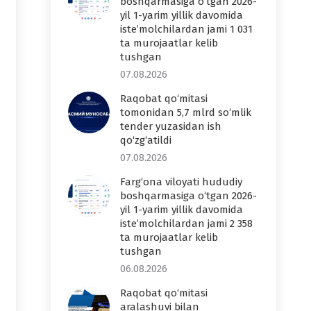
boshqarmasiga o‘tgan 2026-
yil 1-yarim yillik davomida
iste’molchilardan jami 1 031
ta murojaatlar kelib
tushgan
07.08.2026
Raqobat qo‘mitasi
tomonidan 5,7 mlrd so‘mlik
tender yuzasidan ish
qo‘zg‘atildi
07.08.2026
Farg‘ona viloyati hududiy
boshqarmasiga o‘tgan 2026-
yil 1-yarim yillik davomida
iste’molchilardan jami 2 358
ta murojaatlar kelib
tushgan
06.08.2026
Raqobat qo‘mitasi
aralashuvi bilan