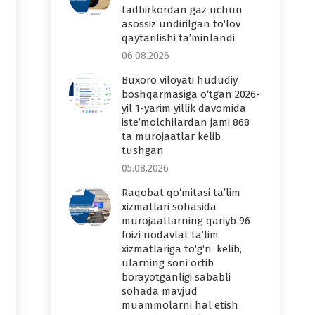
tadbirkordan gaz uchun
asossiz undirilgan to‘lov
qaytarilishi ta’minlandi
06.08.2026
Buxoro viloyati hududiy
boshqarmasiga o‘tgan 2026-
yil 1-yarim yillik davomida
iste’molchilardan jami 868
ta murojaatlar kelib
tushgan
05.08.2026
Raqobat qo‘mitasi ta’lim
xizmatlari sohasida
murojaatlarning qariyb 96
foizi nodavlat ta’lim
xizmatlariga to‘g‘ri kelib,
ularning soni ortib
borayotganligi sababli
sohada mavjud
muammolarni hal etish