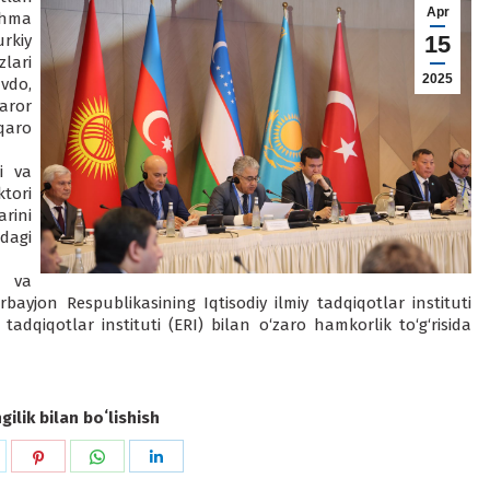
Apr
shma
rkiy
15
lari
2025
vdo,
qaror
qaro
i va
ktori
ini
idagi
i va
bayjon Respublikasining Iqtisodiy ilmiy tadqiqotlar instituti
tadqiqotlar instituti (ERI) bilan o‘zaro hamkorlik to‘g‘risida
ilik bilan boʻlishish
hare
Share
Share
Share
n
on
on
on