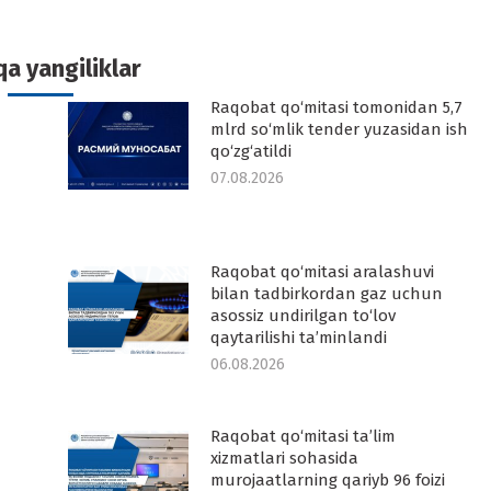
k
witter
Pinterest
WhatsApp
LinkedIn
a yangiliklar
Raqobat qo‘mitasi tomonidan 5,7
-
mlrd so‘mlik tender yuzasidan ish
qo‘zg‘atildi
07.08.2026
Raqobat qo‘mitasi aralashuvi
-
bilan tadbirkordan gaz uchun
asossiz undirilgan to‘lov
qaytarilishi ta’minlandi
06.08.2026
Raqobat qo‘mitasi ta’lim
-
xizmatlari sohasida
murojaatlarning qariyb 96 foizi