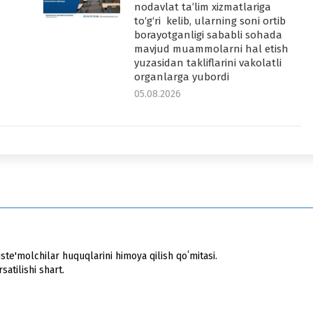
nodavlat ta’lim xizmatlariga
to‘g‘ri kelib, ularning soni ortib
borayotganligi sababli sohada
mavjud muammolarni hal etish
yuzasidan takliflarini vakolatli
organlarga yubordi
05.08.2026
ste'molchilar huquqlarini himoya qilish qoʻmitasi.
atilishi shart.