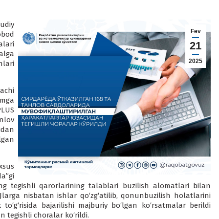
udiy
Fev
obod
lari
21
alga
2025
hlari
achi
‘mga
PLUS
nlov
idan
lgan
xsus
a”gi
tegishli qarorlarining talablari buzilish alomatlari bilan
a nisbatan ishlar qo‘zg‘atilib, qonunbuzilish holatlarini
to‘g‘risida bajarilishi majburiy bo‘lgan ko‘rsatmalar berildi
egishli choralar ko‘rildi.