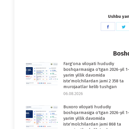
Ushbu yang
Share
S
on
o
Faceboo
T
Boshq
Farg‘ona viloyati hududiy
boshqarmasiga o‘tgan 2026-yil 1
yarim yillik davomida
iste’molchilardan jami 2 358 ta
murojaatlar kelib tushgan
06.08.2026
Buxoro viloyati hududiy
boshqarmasiga o‘tgan 2026-yil 1
yarim yillik davomida
iste’molchilardan jami 868 ta