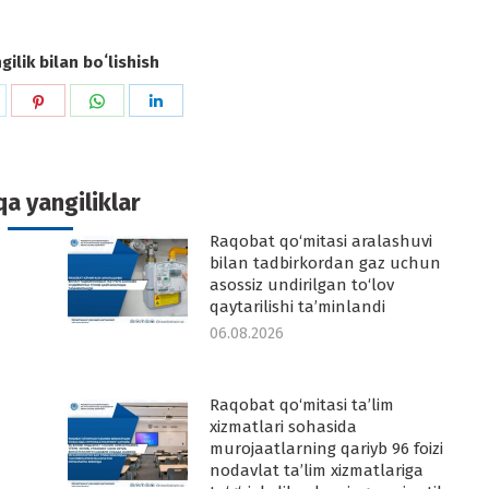
ilik bilan boʻlishish
hare
Share
Share
Share
n
on
on
on
k
witter
Pinterest
WhatsApp
LinkedIn
a yangiliklar
Raqobat qo‘mitasi aralashuvi
-
bilan tadbirkordan gaz uchun
asossiz undirilgan to‘lov
qaytarilishi ta’minlandi
06.08.2026
Raqobat qo‘mitasi ta’lim
-
xizmatlari sohasida
murojaatlarning qariyb 96 foizi
nodavlat ta’lim xizmatlariga