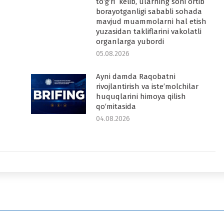
to‘g‘ri kelib, ularning soni ortib
borayotganligi sababli sohada
mavjud muammolarni hal etish
yuzasidan takliflarini vakolatli
organlarga yubordi
05.08.2026
Ayni damda Raqobatni
rivojlantirish va iste’molchilar
huquqlarini himoya qilish
qo‘mitasida
04.08.2026