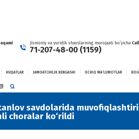
HUJJATLAR
JAMOATCHILIK KENGASHI
OCHIQ MAʼLUMOTLAR
GʻLANISH
raqami
Jismoniy va yuridik shaxslarning murojaati boʻyicha
Cal
71-207-48-00 (1159)
HUJJATLAR
JAMOATCHILIK KENGASHI
OCHIQ MAʼLUMOTLAR
BOG
TTER
INSTAGRAM
E
PAGE
NS
OPENS
tanlov savdolarida muvofiqlashtir
IN
i choralar ko‘rildi
NEW
DOW
WINDOW