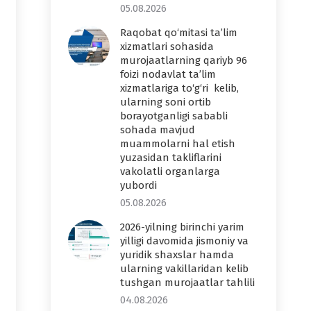
05.08.2026
Raqobat qo‘mitasi ta’lim
xizmatlari sohasida
murojaatlarning qariyb 96
foizi nodavlat ta’lim
xizmatlariga to‘g‘ri kelib,
ularning soni ortib
borayotganligi sababli
sohada mavjud
muammolarni hal etish
yuzasidan takliflarini
vakolatli organlarga
yubordi
05.08.2026
2026-yilning birinchi yarim
yilligi davomida jismoniy va
yuridik shaxslar hamda
ularning vakillaridan kelib
tushgan murojaatlar tahlili
04.08.2026