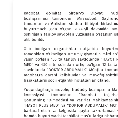
Raqobat qo‘mitasi Sirdaryo viloyati hud
boshqarmasi tomonidan Mirzaobod, Sayhun
tumanlari va Guliston shahar tibbiyot birlashma
buyurtmachiligida o‘tgan 2024-yil davomida am
oshirilgan tanlov savdolari yuzasidan o‘rganish is
olib borildi.
Olib borilgan o‘rganishlar natijasida buyurtm
tomonidan o‘tkazilgan umumiy qiymati 5 mlrd so
yaqin bo‘lgan 156 ta tanlov savdolarida “HAYOT 
MED” va 450 mln so‘mdan ortiq bo‘lgan 12 ta ta
savdolarida “DOKTOR ABDUMALIK” MChJlar tomon
raqobatga qarshi kelishuvlar va muvofiqlashtiri
harakatlarni sodir etganlik holatlari aniqlandi.
Yuqoridagilarga muvofiq, hududiy boshqarma Ma
komissiyasi tomonidan “Raqobat to‘g‘risid
Qonunning 19-moddasi va Vazirlar Mahkamasining 
“HAYOT PLUS MED” va “DOKTOR ABDUMALIK” MChJlarg
bartaraf etish va kelgusida qayta takrorlamaslik 
hamda buyurtmachi tashkilot mas’ullariga nisbatan t