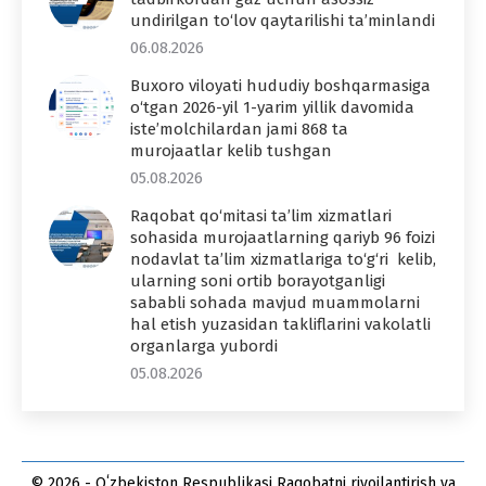
undirilgan to‘lov qaytarilishi ta’minlandi
06.08.2026
Buxoro viloyati hududiy boshqarmasiga
o‘tgan 2026-yil 1-yarim yillik davomida
iste’molchilardan jami 868 ta
murojaatlar kelib tushgan
05.08.2026
Raqobat qo‘mitasi ta’lim xizmatlari
sohasida murojaatlarning qariyb 96 foizi
nodavlat ta’lim xizmatlariga to‘g‘ri kelib,
ularning soni ortib borayotganligi
sababli sohada mavjud muammolarni
hal etish yuzasidan takliflarini vakolatli
organlarga yubordi
05.08.2026
© 2026 - Oʻzbekiston Respublikasi Raqobatni rivojlantirish va