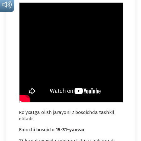
Ro‘yxatga olish jarayoni 2 bosqichda tashkil
etiladi:
Birinchi bosqich
: 15-31-yanvar
17 kun davomida census.stat.uz sayti orqali