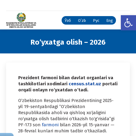
Open
Ўзб
Oʻzb
Рус
Eng
Ro‘yxatga olish – 2026
You are here:
Prezident farmoni bilan davlat organlari va
tashkilotlari xodimlari
census.stat.uz
portali
orqali onlayn ro‘yxatdan o‘tadi.
O‘zbekiston Respublikasi Prezidentining 2025-
yil 19-sentyabrdagi “O‘zbekiston
Respublikasida aholi va qishloq xo‘jaligini
ro‘yxatga olish tadbirini o‘tkazish to‘g‘risida”gi
PF-173 son
farmoni
bilan 2026-yil 15-yanvar —
28-fevral kunlari muhim tadbir o‘tkaziladi.