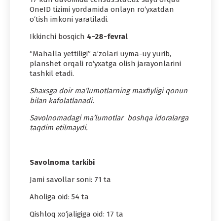
OneID tizimi yordamida onlayn ro‘yxatdan
o‘tish imkoni yaratiladi.
Ikkinchi bosqich
4-28-fevral
“Mahalla yettiligi” a’zolari uyma-uy yurib,
planshet orqali ro‘yxatga olish jarayonlarini
tashkil etadi.
Shaxsga doir ma’lumotlarning maxfiyligi qonun
bilan kafolatlanadi.
Savolnomadagi ma’lumotlar boshqa idoralarga
taqdim etilmaydi.
Savolnoma tarkibi
Jami savollar soni: 71 ta
Aholiga oid: 54 ta
Qishloq xo‘jaligiga oid: 17 ta