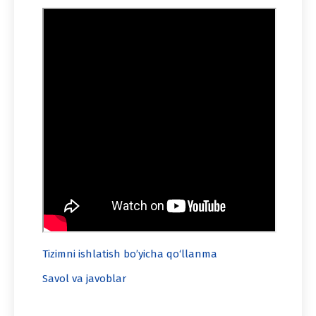
Tizimni ishlatish bo’yicha qo‘llanma
Savol va javoblar