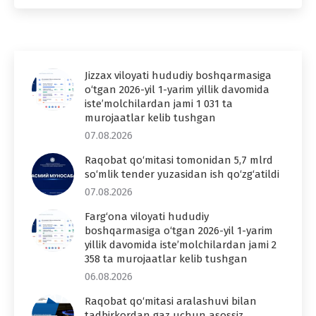
Jizzax viloyati hududiy boshqarmasiga
o‘tgan 2026-yil 1-yarim yillik davomida
iste’molchilardan jami 1 031 ta
murojaatlar kelib tushgan
07.08.2026
Raqobat qo‘mitasi tomonidan 5,7 mlrd
so‘mlik tender yuzasidan ish qo‘zg‘atildi
07.08.2026
Farg‘ona viloyati hududiy
boshqarmasiga o‘tgan 2026-yil 1-yarim
yillik davomida iste’molchilardan jami 2
358 ta murojaatlar kelib tushgan
06.08.2026
Raqobat qo‘mitasi aralashuvi bilan
tadbirkordan gaz uchun asossiz