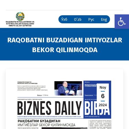
Open
Ўзб
Oʻzb
Рус
Eng
RAQOBATNI BUZADIGAN IMTIYOZLAR
BEKOR QILINMOQDA
You are here:
Noy
6
2024