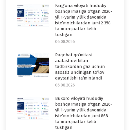
Farg‘ona viloyati hududiy
boshqarmasiga o‘tgan 2026-
yil 1-yarim yillik davomida
iste’molchilardan jami 2 358
ta murojaatlar kelib
tushgan
06.08.2026
Raqobat qo‘mitasi
aralashuvi bilan
tadbirkordan gaz uchun
asossiz undirilgan to‘lov
qaytarilishi ta’minlandi
06.08.2026
Buxoro viloyati hududiy
boshqarmasiga o‘tgan 2026-
yil 1-yarim yillik davomida
iste’molchilardan jami 868
ta murojaatlar kelib
tushgan