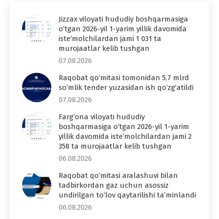
Jizzax viloyati hududiy boshqarmasiga
o‘tgan 2026-yil 1-yarim yillik davomida
iste’molchilardan jami 1 031 ta
murojaatlar kelib tushgan
07.08.2026
Raqobat qo‘mitasi tomonidan 5,7 mlrd
so‘mlik tender yuzasidan ish qo‘zg‘atildi
07.08.2026
Farg‘ona viloyati hududiy
boshqarmasiga o‘tgan 2026-yil 1-yarim
yillik davomida iste’molchilardan jami 2
358 ta murojaatlar kelib tushgan
06.08.2026
Raqobat qo‘mitasi aralashuvi bilan
tadbirkordan gaz uchun asossiz
undirilgan to‘lov qaytarilishi ta’minlandi
06.08.2026