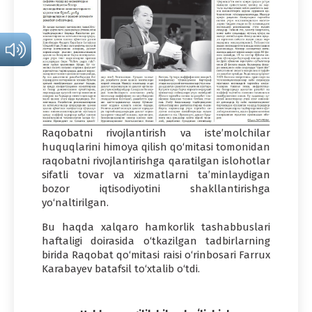
Raqobatni rivojlantirish va iste’molchilar
huquqlarini himoya qilish qo‘mitasi tomonidan
raqobatni rivojlantirishga qaratilgan islohotlar
sifatli tovar va xizmatlarni ta’minlaydigan
bozor iqtisodiyotini shakllantirishga
yo‘naltirilgan.
Bu haqda xalqaro hamkorlik tashabbuslari
haftaligi doirasida o‘tkazilgan tadbirlarning
birida Raqobat qo‘mitasi raisi o‘rinbosari Farrux
Karabayev batafsil to‘xtalib o‘tdi.