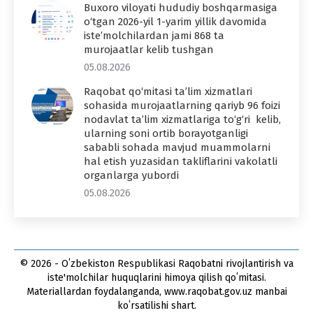
Buxoro viloyati hududiy boshqarmasiga
o‘tgan 2026-yil 1-yarim yillik davomida
iste’molchilardan jami 868 ta
murojaatlar kelib tushgan
05.08.2026
Raqobat qo‘mitasi ta’lim xizmatlari
sohasida murojaatlarning qariyb 96 foizi
nodavlat ta’lim xizmatlariga to‘g‘ri kelib,
ularning soni ortib borayotganligi
sababli sohada mavjud muammolarni
hal etish yuzasidan takliflarini vakolatli
organlarga yubordi
05.08.2026
© 2026 - Oʻzbekiston Respublikasi Raqobatni rivojlantirish va
iste'molchilar huquqlarini himoya qilish qoʻmitasi.
Materiallardan foydalanganda, www.raqobat.gov.uz manbai
koʻrsatilishi shart.