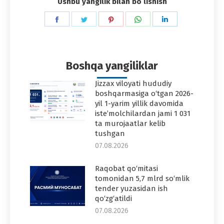
Ushbu yangilik bilan boʻlishish
Share
Share
Share
Share
Share
on
on
on
on
on
Facebook
Twitter
Pinterest
WhatsApp
LinkedIn
Boshqa yangiliklar
Jizzax viloyati hududiy
boshqarmasiga o‘tgan 2026-
yil 1-yarim yillik davomida
iste’molchilardan jami 1 031
ta murojaatlar kelib
tushgan
07.08.2026
Raqobat qo‘mitasi
tomonidan 5,7 mlrd so‘mlik
tender yuzasidan ish
qo‘zg‘atildi
07.08.2026