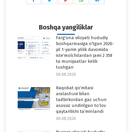
on
on
on
on
on
Facebook
Twitter
Pinterest
WhatsApp
LinkedIn
Boshqa yangiliklar
Farg‘ona viloyati hududiy
boshqarmasiga o‘tgan 2026-
yil 1-yarim yillik davomida
iste’molchilardan jami 2 358
ta murojaatlar kelib
tushgan
06.08.2026
Raqobat qo‘mitasi
aralashuvi bilan
tadbirkordan gaz uchun
asossiz undirilgan to‘lov
qaytarilishi ta’minlandi
06.08.2026
Buxoro viloyati hududiy