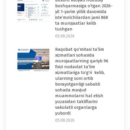
boshqarmasiga o‘tgan 2026-
yil 1-yarim yillik davomida
iste’molchilardan jami 868
ta murojaatlar kelib
tushgan
05.08.2026
Raqobat qo‘mitasi ta’lim
xizmatlari sohasida
murojaatlarning qariyb 96
foizi nodavlat ta’lim
xizmatlariga to‘g‘ri kelib,
ularning soni ortib
borayotganligi sababli
sohada mavjud
muammolarni hal etish
yuzasidan takliflarini
vakolatli organlarga
yubordi
05.08.2026