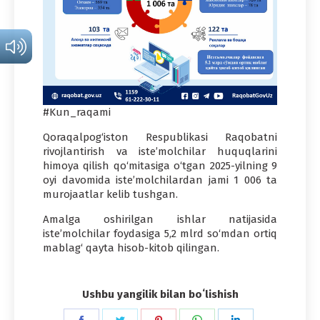
#Kun_raqami
Qoraqalpog‘iston Respublikasi Raqobatni
rivojlantirish va iste’molchilar huquqlarini
himoya qilish qo‘mitasiga o‘tgan 2025-yilning 9
oyi davomida iste’molchilardan jami 1 006 ta
murojaatlar kelib tushgan.
Amalga oshirilgan ishlar natijasida
iste’molchilar foydasiga 5,2 mlrd so‘mdan ortiq
mablag‘ qayta hisob-kitob qilingan.
Ushbu yangilik bilan boʻlishish
Share
Share
Share
Share
Share