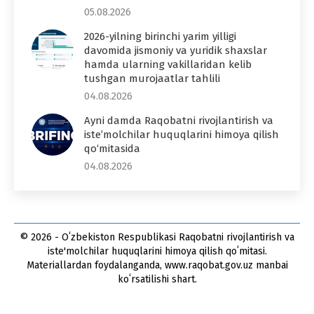
05.08.2026
2026-yilning birinchi yarim yilligi
davomida jismoniy va yuridik shaxslar
hamda ularning vakillaridan kelib
tushgan murojaatlar tahlili
04.08.2026
Ayni damda Raqobatni rivojlantirish va
iste’molchilar huquqlarini himoya qilish
qo‘mitasida
04.08.2026
© 2026 - Oʻzbekiston Respublikasi Raqobatni rivojlantirish va
iste'molchilar huquqlarini himoya qilish qoʻmitasi.
Materiallardan foydalanganda, www.raqobat.gov.uz manbai
koʻrsatilishi shart.