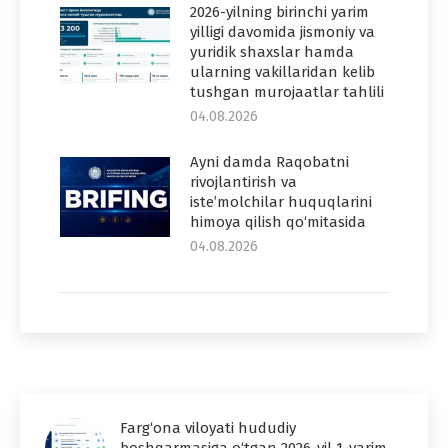
2026-yilning birinchi yarim
yilligi davomida jismoniy va
yuridik shaxslar hamda
ularning vakillaridan kelib
tushgan murojaatlar tahlili
04.08.2026
Ayni damda Raqobatni
rivojlantirish va
iste’molchilar huquqlarini
himoya qilish qo‘mitasida
04.08.2026
Farg‘ona viloyati hududiy
boshqarmasiga o‘tgan 2026-yil 1-yarim