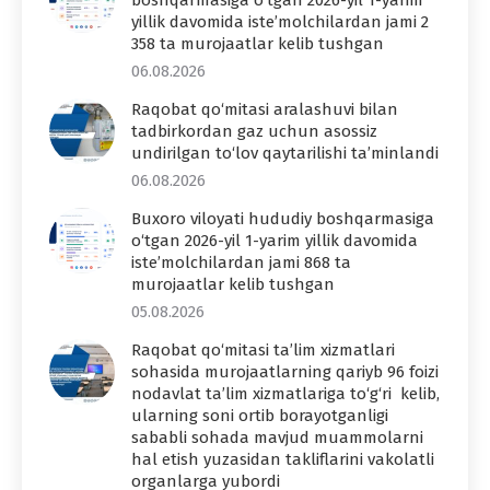
yillik davomida iste’molchilardan jami 2
358 ta murojaatlar kelib tushgan
06.08.2026
Raqobat qo‘mitasi aralashuvi bilan
tadbirkordan gaz uchun asossiz
undirilgan to‘lov qaytarilishi ta’minlandi
06.08.2026
Buxoro viloyati hududiy boshqarmasiga
o‘tgan 2026-yil 1-yarim yillik davomida
iste’molchilardan jami 868 ta
murojaatlar kelib tushgan
05.08.2026
Raqobat qo‘mitasi ta’lim xizmatlari
sohasida murojaatlarning qariyb 96 foizi
nodavlat ta’lim xizmatlariga to‘g‘ri kelib,
ularning soni ortib borayotganligi
sababli sohada mavjud muammolarni
hal etish yuzasidan takliflarini vakolatli
organlarga yubordi