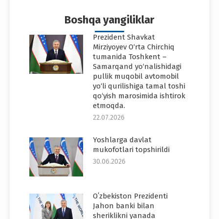
Facebook
Twitter
Pinterest
WhatsApp
LinkedIn
Boshqa yangiliklar
Prezident Shavkat
Mirziyoyev O‘rta Chirchiq
tumanida Toshkent –
Samarqand yo‘nalishidagi
pullik muqobil avtomobil
yo‘li qurilishiga tamal toshi
qo‘yish marosimida ishtirok
etmoqda.
22.07.2026
Yoshlarga davlat
mukofotlari topshirildi
30.06.2026
Oʻzbekiston Prezidenti
Jahon banki bilan
sheriklikni yanada