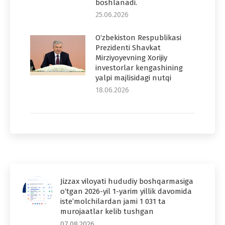
boshlanadi.
25.06.2026
O‘zbekiston Respublikasi
Prezidenti Shavkat
Mirziyoyevning Xorijiy
investorlar kengashining
yalpi majlisidagi nutqi
18.06.2026
Jizzax viloyati hududiy boshqarmasiga
o‘tgan 2026-yil 1-yarim yillik davomida
iste’molchilardan jami 1 031 ta
murojaatlar kelib tushgan
07.08.2026