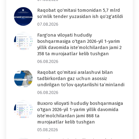
Raqobat qo‘mitasi tomonidan 5,7 mlrd
so‘mlik tender yuzasidan ish qo‘zg‘atildi
07.08.2026
Farg‘ona viloyati hududiy
boshqarmasiga o‘tgan 2026-yil 1-yarim
yillik davomida iste’molchilardan jami 2
358 ta murojaatlar kelib tushgan
06.08.2026
Raqobat qo‘mitasi aralashuvi bilan
tadbirkordan gaz uchun asossiz
undirilgan to‘lov qaytarilishi ta’minlandi
06.08.2026
Buxoro viloyati hududiy boshqarmasiga
o‘tgan 2026-yil 1-yarim yillik davomida
iste’molchilardan jami 868 ta
murojaatlar kelib tushgan
05.08.2026