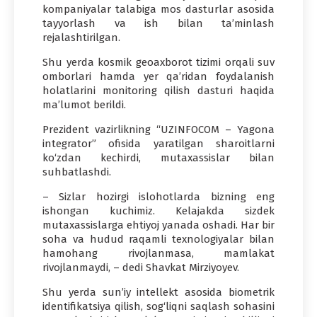
kompaniyalar talabiga mos dasturlar asosida
tayyorlash va ish bilan ta’minlash
rejalashtirilgan.
Shu yerda kosmik geoaxborot tizimi orqali suv
omborlari hamda yer qa’ridan foydalanish
holatlarini monitoring qilish dasturi haqida
ma’lumot berildi.
Prezident vazirlikning “UZINFOCOM – Yagona
integrator” ofisida yaratilgan sharoitlarni
ko‘zdan kechirdi, mutaxassislar bilan
suhbatlashdi.
– Sizlar hozirgi islohotlarda bizning eng
ishongan kuchimiz. Kelajakda sizdek
mutaxassislarga ehtiyoj yanada oshadi. Har bir
soha va hudud raqamli texnologiyalar bilan
hamohang rivojlanmasa, mamlakat
rivojlanmaydi, – dedi Shavkat Mirziyoyev.
Shu yerda sun’iy intellekt asosida biometrik
identifikatsiya qilish, sog‘liqni saqlash sohasini