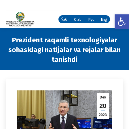
Open
Ўзб
Oʻzb
Рус
Eng
Prezident raqamli texnologiyalar
sohasidagi natijalar va rejalar bilan
tanishdi
You are here:
Dek
20
2023