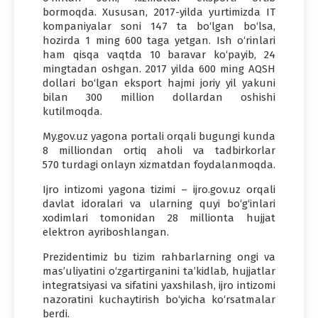
bormoqda. Xususan, 2017-yilda yurtimizda IT
kompaniyalar soni 147 ta bo‘lgan bo‘lsa,
hozirda 1 ming 600 taga yetgan. Ish o‘rinlari
ham qisqa vaqtda 10 baravar ko‘payib, 24
mingtadan oshgan. 2017 yilda 600 ming AQSH
dollari bo‘lgan eksport hajmi joriy yil yakuni
bilan 300 million dollardan oshishi
kutilmoqda.
My.gov.uz yagona portali orqali bugungi kunda
8 milliondan ortiq aholi va tadbirkorlar
570 turdagi onlayn xizmatdan foydalanmoqda.
Ijro intizomi yagona tizimi – ijro.gov.uz orqali
davlat idoralari va ularning quyi bo‘g‘inlari
xodimlari tomonidan 28 millionta hujjat
elektron ayriboshlangan.
Prezidentimiz bu tizim rahbarlarning ongi va
mas’uliyatini o‘zgartirganini ta’kidlab, hujjatlar
integratsiyasi va sifatini yaxshilash, ijro intizomi
nazoratini kuchaytirish bo‘yicha ko‘rsatmalar
berdi.