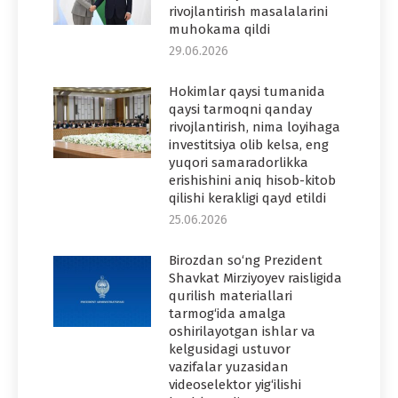
rivojlantirish masalalarini
muhokama qildi
29.06.2026
Hokimlar qaysi tumanida
qaysi tarmoqni qanday
rivojlantirish, nima loyihaga
investitsiya olib kelsa, eng
yuqori samaradorlikka
erishishini aniq hisob-kitob
qilishi kerakligi qayd etildi
25.06.2026
Birozdan so‘ng Prezident
Shavkat Mirziyoyev raisligida
qurilish materiallari
tarmog‘ida amalga
oshirilayotgan ishlar va
kelgusidagi ustuvor
vazifalar yuzasidan
videoselektor yig‘ilishi