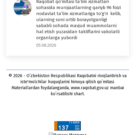
Raqobat qo‘mitasi ta’lim xizmatlari
sohasida murojaatlarning qariyb 96 foizi
nodavlat ta’lim xizmatlariga to‘g‘ri kelib,
ularning soni ortib borayotganligi
sababli sohada mavjud muammolarni
hal etish yuzasidan takliflarini vakolatli
organlarga yubordi
05.08.2026
© 2026 - Oʻzbekiston Respublikasi Raqobatni rivojlantirish va
iste'molchilar huquqlarini himoya qilish qoʻmitasi.
Materiallardan foydalanganda, www.raqobat.gov.uz manbai
koʻrsatilishi shart.