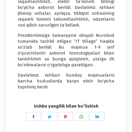
raqamlashtirish, elektr ta’minoti billingi
bo‘yicha axborot berildi. Davlatimiz rahbari
ijtimoiy sohalar, ayniqsa, tibbiyot sohasining
raqamli tizimini takomillashtirish, odamlarni
rozi qilish zarurligini ta’kidladi.
Prezidentimizga Samarqand viloyati Nurobod
tumanida tashkil etilgan “IT Village” haqida
so‘zlab berildi. Bu majmua 1-9 sinf
o‘quvchilarini axborot texnologiyalari bilan
tanishtirish va bunga qiziqtirish, ularga ilk
ko‘nikmalarni o‘rgatishga qaratilgan.
Davlatimiz rahbari bunday majmualarni
barcha hududlarda barpo etish bo‘yicha
topshiriq berdi.
Ushbu yangilik bilan boʻlishish
Share
Share
Share
Share
Share
on
on
on
on
on