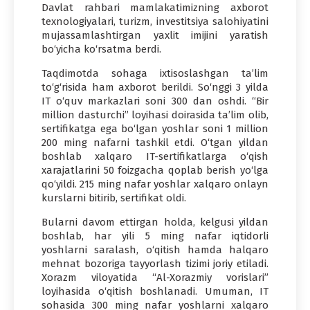
Davlat rahbari mamlakatimizning axborot
texnologiyalari, turizm, investitsiya salohiyatini
mujassamlashtirgan yaxlit imijini yaratish
bo‘yicha ko‘rsatma berdi.
Taqdimotda sohaga ixtisoslashgan ta’lim
to‘g‘risida ham axborot berildi. So‘nggi 3 yilda
IT o‘quv markazlari soni 300 dan oshdi. “Bir
million dasturchi” loyihasi doirasida ta’lim olib,
sertifikatga ega bo‘lgan yoshlar soni 1 million
200 ming nafarni tashkil etdi. O‘tgan yildan
boshlab xalqaro IT-sertifikatlarga o‘qish
xarajatlarini 50 foizgacha qoplab berish yo‘lga
qo‘yildi. 215 ming nafar yoshlar xalqaro onlayn
kurslarni bitirib, sertifikat oldi.
Bularni davom ettirgan holda, kelgusi yildan
boshlab, har yili 5 ming nafar iqtidorli
yoshlarni saralash, o‘qitish hamda halqaro
mehnat bozoriga tayyorlash tizimi joriy etiladi.
Xorazm viloyatida “Al-Xorazmiy vorislari”
loyihasida o‘qitish boshlanadi. Umuman, IT
sohasida 300 ming nafar yoshlarni xalqaro