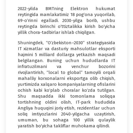
2022-yilda BMTning Elektron hukumat
reytingida mamlakatimiz 18 pog‘ona yuqorilab,
69-o‘rinni egalladi. 2030-yilga borib, ushbu
reytingda birinchi o‘ttiztalikka kirish bo‘yicha
yillik chora-tadbirlar ishlab chiqilgan.
Shuningdek, “O‘zbekiston–2030” strategiyasida
IT xizmatlar va dasturiy mahsulotlar eksporti
hajmini 5 milliard dollarga yetkazish maqsadi
belgilangan. Buning uchun hududlarda IT
infratuzilmani va venchur bozorini
rivojlantirish, “local to global” tamoyili orqali
mahalliy korxonalarni eksportga olib chiqish,
yurtimizda xalqaro kompaniyalarning ofislarini
ochish kabi ko‘plab choralar ko‘zda tutilgan.
Shu maqsadda ikki tomonlama soliqqa
tortishning oldini olish, IT-park hududida
Angliya huquqini joriy etish, rezidentlar uchun
soliq imtiyozlarini 2040-yilgacha uzaytirish,
umuman, bu sohaga 100 yillik qulaylik
yaratish bo‘yicha takliflar muhokama qilindi.