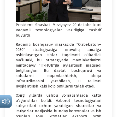
Prezident Shavkat Mirziyoyev 20-dekabr kuni
Raqamli texnologiyalar vazirligiga tashrif
buyurdi.
Raqamli boshqaruv markazida “O‘zbekiston–
2030” strategiyasiga muvofiq amalga
oshirilayotgan ishlar taqdimoti o‘tkazildi.
Ma’lumki, bu strategiyada mamlakatimizni
mintaqaviy “IT-HUB”ga aylantirish maqsadi
belgilangan. Bu davlat boshqaruvi va
sohalarni raqamlashtirish, aloqa
infratuzilmasini yaxshilash, IT ta’limni
rivojlantirish kabi ko‘p omillarni talab etadi.
Oxirgi yillarda ushbu yo‘nalishlarda katta
o‘zgarishlar bo‘ldi. Axborot texnologiyalari
subyektlari uchun yaratilgan sharoitlar va
imtiyozlar natijasida bunday korxonalar va ish
o‘rinlari soni, xizmatlar eksporti ortib