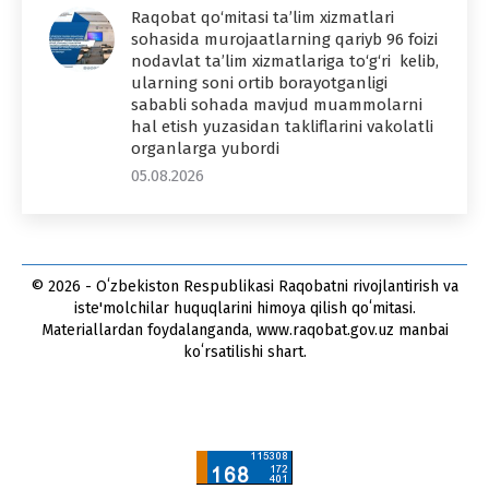
Raqobat qo‘mitasi ta’lim xizmatlari
sohasida murojaatlarning qariyb 96 foizi
nodavlat ta’lim xizmatlariga to‘g‘ri kelib,
ularning soni ortib borayotganligi
sababli sohada mavjud muammolarni
hal etish yuzasidan takliflarini vakolatli
organlarga yubordi
05.08.2026
© 2026 - Oʻzbekiston Respublikasi Raqobatni rivojlantirish va
iste'molchilar huquqlarini himoya qilish qoʻmitasi.
Materiallardan foydalanganda, www.raqobat.gov.uz manbai
koʻrsatilishi shart.