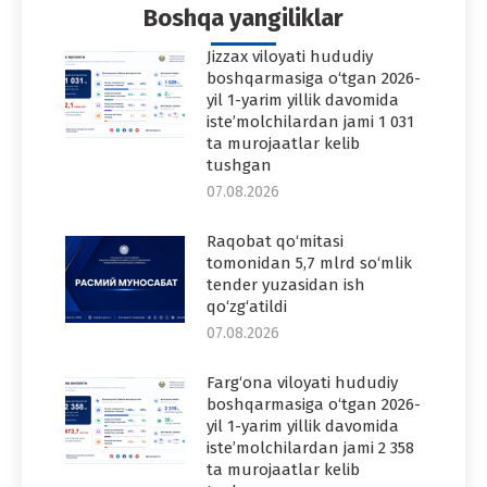
Boshqa yangiliklar
Jizzax viloyati hududiy
boshqarmasiga o‘tgan 2026-
yil 1-yarim yillik davomida
iste’molchilardan jami 1 031
ta murojaatlar kelib
tushgan
07.08.2026
Raqobat qo‘mitasi
tomonidan 5,7 mlrd so‘mlik
tender yuzasidan ish
qo‘zg‘atildi
07.08.2026
Farg‘ona viloyati hududiy
boshqarmasiga o‘tgan 2026-
yil 1-yarim yillik davomida
iste’molchilardan jami 2 358
ta murojaatlar kelib