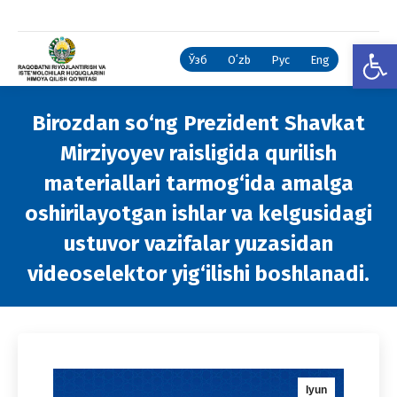
Open
Ўзб
Oʻzb
Рус
Eng
Birozdan so‘ng Prezident Shavkat
Mirziyoyev raisligida qurilish
materiallari tarmog‘ida amalga
oshirilayotgan ishlar va kelgusidagi
ustuvor vazifalar yuzasidan
videoselektor yig‘ilishi boshlanadi.
You are here:
Iyun