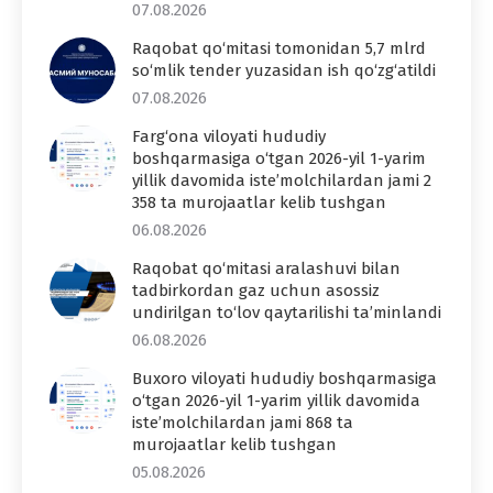
07.08.2026
Raqobat qo‘mitasi tomonidan 5,7 mlrd
so‘mlik tender yuzasidan ish qo‘zg‘atildi
07.08.2026
Farg‘ona viloyati hududiy
boshqarmasiga o‘tgan 2026-yil 1-yarim
yillik davomida iste’molchilardan jami 2
358 ta murojaatlar kelib tushgan
06.08.2026
Raqobat qo‘mitasi aralashuvi bilan
tadbirkordan gaz uchun asossiz
undirilgan to‘lov qaytarilishi ta’minlandi
06.08.2026
Buxoro viloyati hududiy boshqarmasiga
o‘tgan 2026-yil 1-yarim yillik davomida
iste’molchilardan jami 868 ta
murojaatlar kelib tushgan
05.08.2026