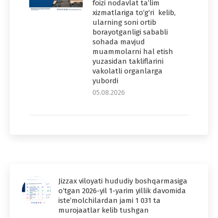
foizi nodavlat ta’lim
xizmatlariga to‘g‘ri kelib,
ularning soni ortib
borayotganligi sababli
sohada mavjud
muammolarni hal etish
yuzasidan takliflarini
vakolatli organlarga
yubordi
05.08.2026
Jizzax viloyati hududiy boshqarmasiga
o‘tgan 2026-yil 1-yarim yillik davomida
iste’molchilardan jami 1 031 ta
murojaatlar kelib tushgan