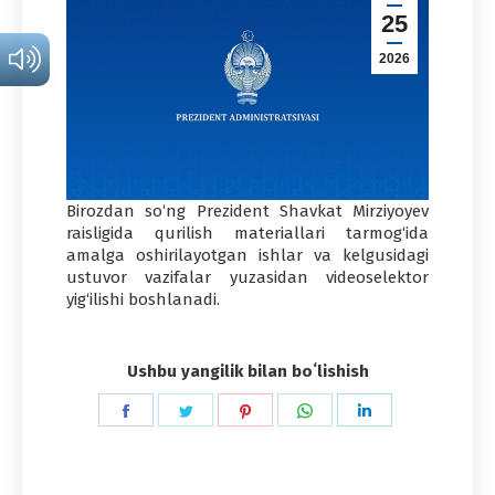
25
2026
Birozdan so‘ng Prezident Shavkat Mirziyoyev
raisligida qurilish materiallari tarmog‘ida
amalga oshirilayotgan ishlar va kelgusidagi
ustuvor vazifalar yuzasidan videoselektor
yig‘ilishi boshlanadi.
Ushbu yangilik bilan boʻlishish
Share
Share
Share
Share
Share
on
on
on
on
on
Facebook
Twitter
Pinterest
WhatsApp
LinkedIn