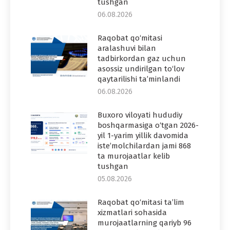
tushgan
06.08.2026
Raqobat qo‘mitasi
aralashuvi bilan
tadbirkordan gaz uchun
asossiz undirilgan to‘lov
qaytarilishi ta’minlandi
06.08.2026
Buxoro viloyati hududiy
boshqarmasiga o‘tgan 2026-
yil 1-yarim yillik davomida
iste’molchilardan jami 868
ta murojaatlar kelib
tushgan
05.08.2026
Raqobat qo‘mitasi ta’lim
xizmatlari sohasida
murojaatlarning qariyb 96