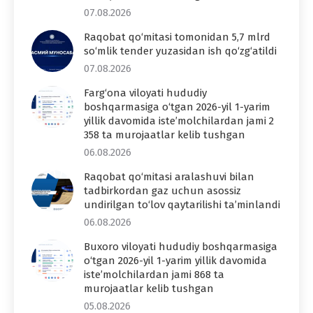
07.08.2026
Raqobat qo‘mitasi tomonidan 5,7 mlrd
so‘mlik tender yuzasidan ish qo‘zg‘atildi
07.08.2026
Farg‘ona viloyati hududiy
boshqarmasiga o‘tgan 2026-yil 1-yarim
yillik davomida iste’molchilardan jami 2
358 ta murojaatlar kelib tushgan
06.08.2026
Raqobat qo‘mitasi aralashuvi bilan
tadbirkordan gaz uchun asossiz
undirilgan to‘lov qaytarilishi ta’minlandi
06.08.2026
Buxoro viloyati hududiy boshqarmasiga
o‘tgan 2026-yil 1-yarim yillik davomida
iste’molchilardan jami 868 ta
murojaatlar kelib tushgan
05.08.2026