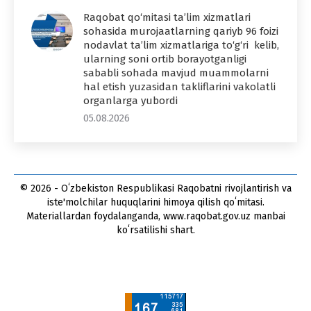
Raqobat qo‘mitasi ta’lim xizmatlari
sohasida murojaatlarning qariyb 96 foizi
nodavlat ta’lim xizmatlariga to‘g‘ri kelib,
ularning soni ortib borayotganligi
sababli sohada mavjud muammolarni
hal etish yuzasidan takliflarini vakolatli
organlarga yubordi
05.08.2026
© 2026 - Oʻzbekiston Respublikasi Raqobatni rivojlantirish va
iste'molchilar huquqlarini himoya qilish qoʻmitasi.
Materiallardan foydalanganda, www.raqobat.gov.uz manbai
koʻrsatilishi shart.