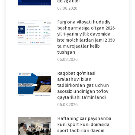
qo‘zg‘atildi
07.08.2026
Farg‘ona viloyati hududiy
boshqarmasiga o‘tgan 2026-
yil 1-yarim yillik davomida
iste’molchilardan jami 2 358
ta murojaatlar kelib
tushgan
06.08.2026
Raqobat qo‘mitasi
aralashuvi bilan
tadbirkordan gaz uchun
asossiz undirilgan to‘lov
qaytarilishi ta’minlandi
06.08.2026
Haftaning xar payshanba
kuni sport kuni doirasida
sport tadbirlari davom