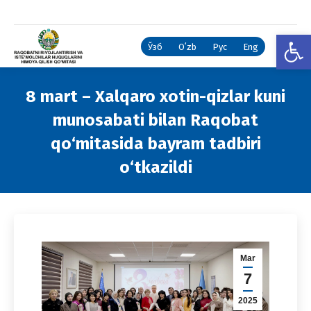
Open
Ўзб
Oʻzb
Рус
Eng
8 mart – Xalqaro xotin-qizlar kuni
munosabati bilan Raqobat
qo‘mitasida bayram tadbiri
o‘tkazildi
You are here:
Mar
7
2025