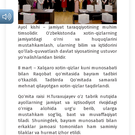
Ayol kishi – jamiyat taraqqiyotining muhim
timsolidir. O‘zbekistonda xotin-qizlarning
jamiyatdagi o‘rni va huquqlarini
mustahkamlash, ularning bilim va iqtidorini
qo‘llab-quvvatlash davlat siyosatining ustuvor
yo‘nalishlaridan biridir.
8 mart – Xalqaro xotin-qizlar kuni munosabati
bilan Raqobat qo‘mitasida bayram tadbiri
o‘tkazildi. Tadbirda Qo‘mitada samarali
mehnat qilayotgan xotin-qizlar taqdirlandi.
Qo‘mita raisi H.Turaxujayev o‘z tabrik nutqida
ayollarning jamiyat va iqtisodiyot rivojidagi
o‘rniga alohida urg‘u berib, ularga
mustahkam sog‘liq, baxt va muvaffaqiyat
tiladi. Shuningdek, bayram munosabati bilan
erkaklar jamoasi tomonidan ham samimiy
tilaklar va hurmat izhor etildi.