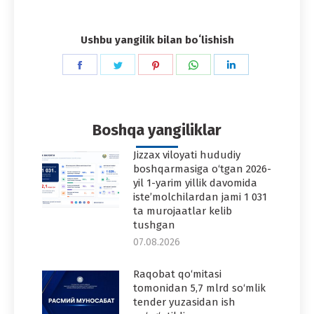
Ushbu yangilik bilan boʻlishish
Share
Share
Share
Share
Share
on
on
on
on
on
Facebook
Twitter
Pinterest
WhatsApp
LinkedIn
Boshqa yangiliklar
Jizzax viloyati hududiy
boshqarmasiga o‘tgan 2026-
yil 1-yarim yillik davomida
iste’molchilardan jami 1 031
ta murojaatlar kelib
tushgan
07.08.2026
Raqobat qo‘mitasi
tomonidan 5,7 mlrd so‘mlik
tender yuzasidan ish