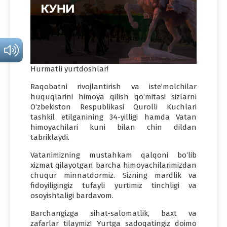
Hurmatli yurtdoshlar!
Raqobatni rivojlantirish va iste’molchilar
huquqlarini himoya qilish qo‘mitasi sizlarni
O‘zbekiston Respublikasi Qurolli Kuchlari
tashkil etilganining 34-yilligi hamda Vatan
himoyachilari kuni bilan chin dildan
tabriklaydi.
Vatanimizning mustahkam qalqoni bo‘lib
xizmat qilayotgan barcha himoyachilarimizdan
chuqur minnatdormiz. Sizning mardlik va
fidoyiligingiz tufayli yurtimiz tinchligi va
osoyishtaligi bardavom.
Barchangizga sihat-salomatlik, baxt va
zafarlar tilaymiz! Yurtga sadoqatingiz doimo