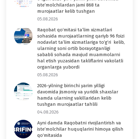
iste’molchilardan jami 868 ta
murojaatlar kelib tushgan
05.08.2026
Raqobat qo‘mitasi ta’lim xizmatlari
sohasida murojaatlarning qariyb 96 foizi
nodavlat ta’lim xizmatlariga to‘g‘ri kelib,
ularning soni ortib borayotganligi
sababli sohada mavjud muammolarni
hal etish yuzasidan takliflarini vakolatli
organlarga yubordi
05.08.2026
2026-yilning birinchi yarim yilligi
davomida jismoniy va yuridik shaxslar
hamda ularning vakillaridan kelib
tushgan murojaatlar tahlili
04.08.2026
Ayni damda Raqobatni rivojlantirish va
iste’molchilar huquqlarini himoya qilish
qo‘mitasida