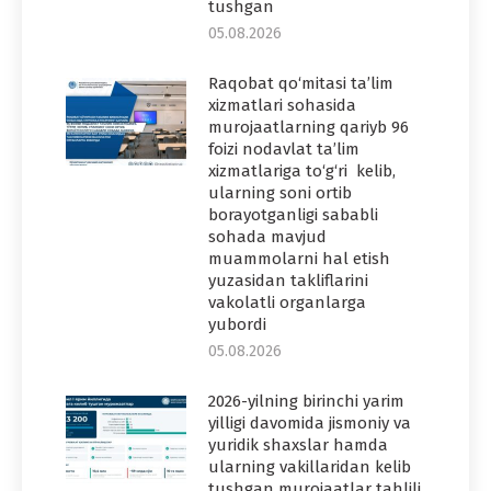
tushgan
05.08.2026
Raqobat qo‘mitasi ta’lim
xizmatlari sohasida
murojaatlarning qariyb 96
foizi nodavlat ta’lim
xizmatlariga to‘g‘ri kelib,
ularning soni ortib
borayotganligi sababli
sohada mavjud
muammolarni hal etish
yuzasidan takliflarini
vakolatli organlarga
yubordi
05.08.2026
2026-yilning birinchi yarim
yilligi davomida jismoniy va
yuridik shaxslar hamda
ularning vakillaridan kelib
tushgan murojaatlar tahlili