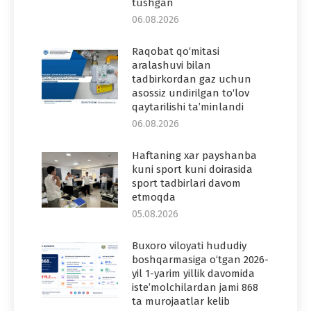
tushgan
06.08.2026
Raqobat qo‘mitasi
aralashuvi bilan
tadbirkordan gaz uchun
asossiz undirilgan to‘lov
qaytarilishi ta’minlandi
06.08.2026
Haftaning xar payshanba
kuni sport kuni doirasida
sport tadbirlari davom
etmoqda
05.08.2026
Buxoro viloyati hududiy
boshqarmasiga o‘tgan 2026-
yil 1-yarim yillik davomida
iste’molchilardan jami 868
ta murojaatlar kelib