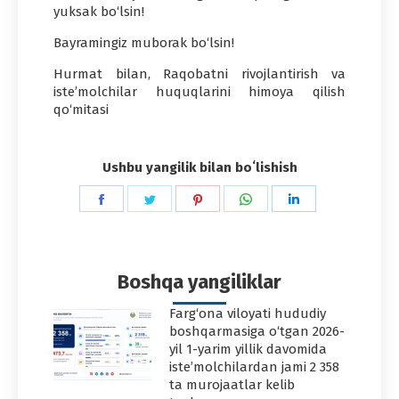
yuksak bo‘lsin!
Bayramingiz muborak bo‘lsin!
Hurmat bilan, Raqobatni rivojlantirish va
iste’molchilar huquqlarini himoya qilish
qo‘mitasi
Ushbu yangilik bilan boʻlishish
Share
Share
Share
Share
Share
on
on
on
on
on
Facebook
Twitter
Pinterest
WhatsApp
LinkedIn
Boshqa yangiliklar
Farg‘ona viloyati hududiy
boshqarmasiga o‘tgan 2026-
yil 1-yarim yillik davomida
iste’molchilardan jami 2 358
ta murojaatlar kelib