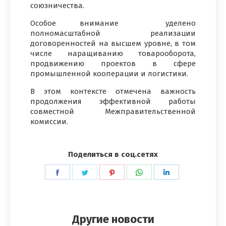
союзничества.
Особое внимание уделено
полномасштабной реализации
договоренностей на высшем уровне, в том
числе наращиванию товарооборота,
продвижению проектов в сфере
промышленной кооперации и логистики.
В этом контексте отмечена важность
продолжения эффективной работы
совместной Межправительственной
комиссии.
Поделиться в соц.сетях
Поделиться
Поделиться
Поделиться
Поделиться
Поделиться
в
в
в
в
в
Facebook
Twitter
Pinterest
WhatsApp
LinkedIn
Другие новости