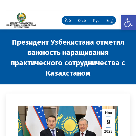
Откры
Ўзб
Oʻzb
Рус
Eng
Президент Узбекистана отметил
важность наращивания
практического сотрудничества с
Казахстаном
Вы здесь:
Ноя
9
2023