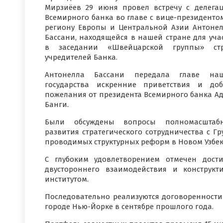
Мирзиёев 29 июня провел встречу с делега
Всемирного банка во главе с вице-президенто
региону Европы и Центральной Азии Антоне
Бассани, находящейся в нашей стране для уча
в заседании «Швейцарской группы» стр
учредителей Банка.
Антонелла Бассани передала главе наш
государства искренние приветствия и до
пожелания от президента Всемирного банка А
Банги.
Были обсуждены вопросы полномасштабн
развития стратегического сотрудничества с 
проводимых структурных реформ в Новом Узбек
С глубоким удовлетворением отмечен дост
двустороннего взаимодействия и конструк
институтом.
Последовательно реализуются договоренности
городе Нью-Йорке в сентябре прошлого года.