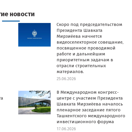
k
witter
Pinterest
WhatsApp
LinkedIn
гие новости
Скоро под председательством
Президента Шавката
Мирзиёева начнется
видеоселекторное совещание,
посвященное проводимой
работе и дальнейшим
приоритетным задачам в
отрасли строительных
материалов.
25.06.2026
В Международном конгресс-
та
центре с участием Президента
Шавката Мирзиёева началось
пленарное заседание пятого
Ташкентского международного
инвестиционного форума
17.06.2026