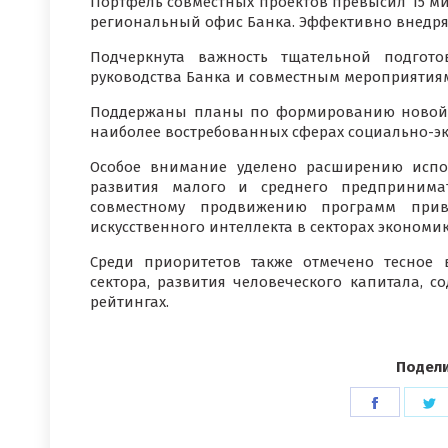
Портфель совместных проектов превысил 15 м
региональный офис Банка. Эффективно внедр
Подчеркнута важность тщательной подгот
руководства Банка и совместным мероприятия
Поддержаны планы по формированию новой 
наиболее востребованных сферах социально-эк
Особое внимание уделено расширению испо
развития малого и среднего предпринимат
совместному продвижению программ прива
искусственного интеллекта в секторах экономик
Среди приоритетов также отмечено тесное
сектора, развития человеческого капитала, 
рейтингах.
Подели
Поделит
П
в
в