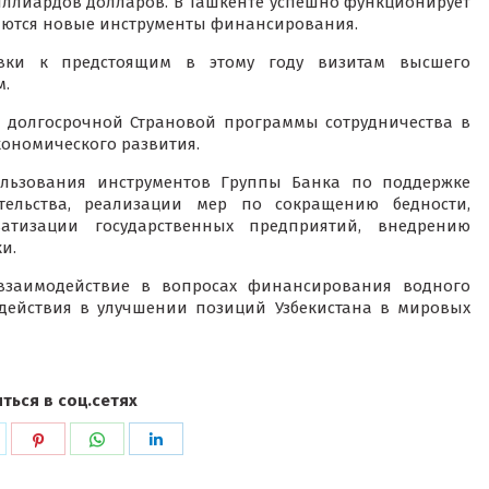
иллиардов долларов. В Ташкенте успешно функционирует
яются новые инструменты финансирования.
овки к предстоящим в этому году визитам высшего
м.
долгосрочной Страновой программы сотрудничества в
ономического развития.
льзования инструментов Группы Банка по поддержке
ельства, реализации мер по сокращению бедности,
тизации государственных предприятий, внедрению
и.
 взаимодействие в вопросах финансирования водного
содействия в улучшении позиций Узбекистана в мировых
ться в соц.сетях
ься
оделиться
Поделиться
Поделиться
Поделиться
в
в
в