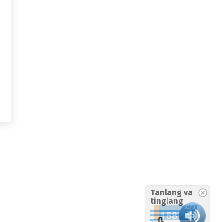
Tanlang va
tinglang