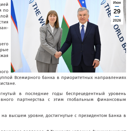
Июн
цией
м по
29
ллой
2026
стия
ан-
его
брые
джая
ого
Группой Всемирного банка в приоритетных направлениях
истане.
игнутый в последние годы беспрецедентный уровень
тивного партнерства с этим глобальным финансовым
 на высшем уровне, достигнутые с президентом Банка в