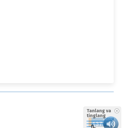
Tanlang va
tinglang