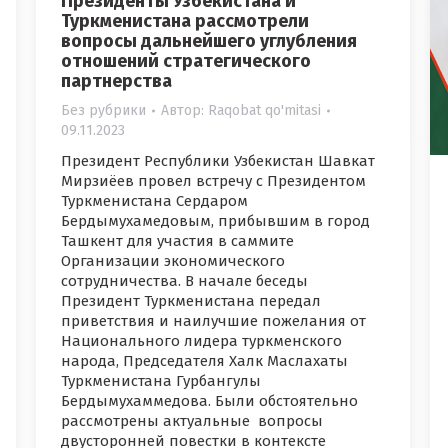
Президенты Узбекистана и
Туркменистана рассмотрели
вопросы дальнейшего углубления
отношений стратегического
партнерства
Без рубрики
Автор:
Raqobat qo'mitasi
09.11.2023
Президент Республики Узбекистан Шавкат
Мирзиёев провел встречу с Президентом
Туркменистана Сердаром
Бердымухамедовым, прибывшим в город
Ташкент для участия в саммите
Организации экономического
сотрудничества. В начале беседы
Президент Туркменистана передал
приветствия и наилучшие пожелания от
Национального лидера туркменского
народа, Председателя Халк Маслахаты
Туркменистана Гурбангулы
Бердымухаммедова. Были обстоятельно
рассмотрены актуальные вопросы
двусторонней повестки в контексте