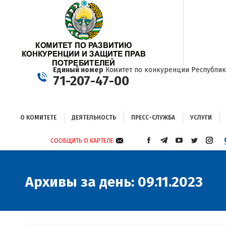
О КОМИТЕТЕ
ДЕЯТЕЛЬНОСТЬ
ПРЕСС-СЛУЖБА
УСЛУГИ
Единый номер
Комитет по конкуренции Республик
71-207-47-00
О КОМИТЕТЕ
ДЕЯТЕЛЬНОСТЬ
ПРЕСС-СЛУЖБА
УСЛУГИ
СООБЩИТЬ О КАРТЕЛЕ
СТРАНИЦА
СТРАНИЦА
СТРАНИЦА
СТРАНИЦА
СТРА
FACEBOOK
TELEGRAM
YOUTUBE
TWITTER
INST
ОТКРЫВАЕТСЯ
ОТКРЫВАЕТСЯ
ОТКРЫВАЕТСЯ
ОТКРЫВА
ОТКР
В
В
В
В
В
Архивы за день:
09.11.2023
НОВОМ
НОВОМ
НОВОМ
НОВОМ
НОВ
ОКНЕ
ОКНЕ
ОКНЕ
ОКНЕ
ОКНЕ