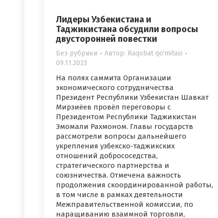
Лидеры Узбекистана и
Таджикистана обсудили вопросы
двусторонней повестки
Без рубрики
Автор:
Raqobat qo'mitasi
09.11.2023
На полях саммита Организации
экономического сотрудничества
Президент Республики Узбекистан Шавкат
Мирзиёев провёл переговоры с
Президентом Республики Таджикистан
Эмомали Рахмоном. Главы государств
рассмотрели вопросы дальнейшего
укрепления узбекско-таджикских
отношений добрососедства,
стратегического партнерства и
союзничества. Отмечена важность
продолжения скоординированной работы,
в том числе в рамках деятельности
Межправительственной комиссии, по
наращиванию взаимной торговли,