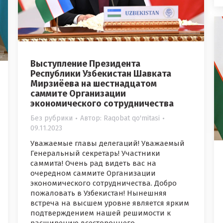
Выступление Президента
Республики Узбекистан Шавката
Мирзиёева на шестнадцатом
саммите Организации
экономического сотрудничества
Без рубрики
Автор:
Raqobat qo'mitasi
09.11.2023
Уважаемые главы делегаций! Уважаемый
Генеральный секретарь! Участники
саммита! Очень рад видеть вас на
очередном саммите Организации
экономического сотрудничества. Добро
пожаловать в Узбекистан! Нынешняя
встреча на высшем уровне является ярким
подтверждением нашей решимости к