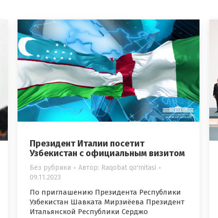
Президент Италии посетит
Узбекистан с официальным визитом
Без рубрики
Автор:
Raqobat qo'mitasi
09.11.2023
По приглашению Президента Республики
Узбекистан Шавката Мирзиёева Президент
Итальянской Республики Серджо