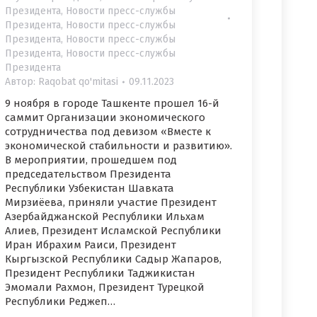
Президента
,
Новости пресс-службы
Президента
,
Новости пресс-службы
Президента
,
Новости пресс-службы
Президента
,
Новости пресс-службы
Президента
Автор:
Raqobat qo'mitasi
09.11.2023
9 ноября в городе Ташкенте прошел 16-й
саммит Организации экономического
сотрудничества под девизом «Вместе к
экономической стабильности и развитию».
В мероприятии, прошедшем под
председательством Президента
Республики Узбекистан Шавката
Мирзиёева, приняли участие Президент
Азербайджанской Республики Ильхам
Алиев, Президент Исламской Республики
Иран Ибрахим Раиси, Президент
Кыргызской Республики Садыр Жапаров,
Президент Республики Таджикистан
Эмомали Рахмон, Президент Турецкой
Республики Реджеп…