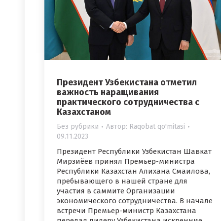
Президент Узбекистана отметил
важность наращивания
практического сотрудничества с
Казахстаном
Без рубрики
Автор:
Raqobat qo'mitasi
09.11.2023
Президент Республики Узбекистан Шавкат
Мирзиёев принял Премьер-министра
Республики Казахстан Алихана Смаилова,
пребывающего в нашей стране для
участия в саммите Организации
экономического сотрудничества. В начале
встречи Премьер-министр Казахстана
передал лидеру Узбекистана искренние