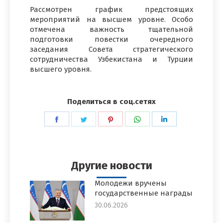
Рассмотрен график предстоящих
мероприятий на высшем уровне. Особо
отмечена важность тщательной
подготовки повестки очередного
заседания Совета стратегического
сотрудничества Узбекистана и Турции
высшего уровня.
Поделиться в соц.сетях
Поделиться
Поделиться
Поделиться
Поделиться
Поделиться
в
в
в
в
в
Facebook
Twitter
Pinterest
WhatsApp
LinkedIn
Другие новости
Молодежи вручены
государственные награды
30.06.2026