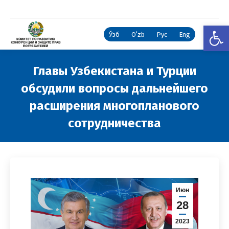
Откры
Ўзб
Oʻzb
Рус
Eng
Главы Узбекистана и Турции
обсудили вопросы дальнейшего
расширения многопланового
сотрудничества
Вы здесь:
Июн
28
2023