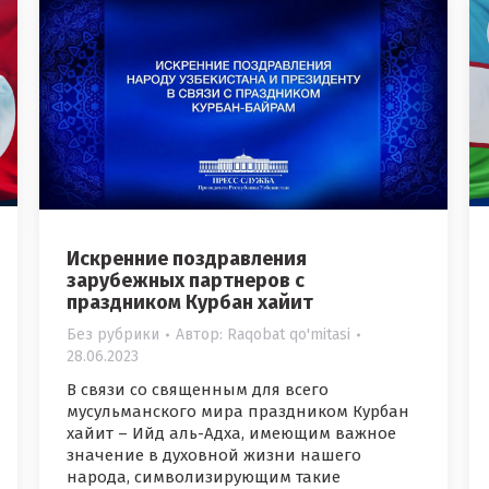
Искренние поздравления
зарубежных партнеров с
праздником Курбан хайит
Без рубрики
Автор:
Raqobat qo'mitasi
28.06.2023
В связи со священным для всего
мусульманского мира праздником Курбан
хайит – Ийд аль-Адха, имеющим важное
значение в духовной жизни нашего
народа, символизирующим такие