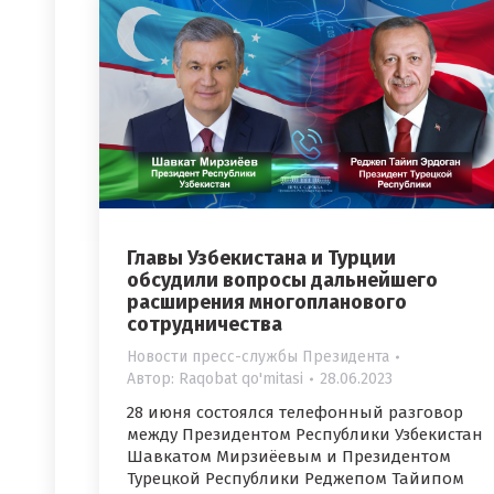
Главы Узбекистана и Турции
обсудили вопросы дальнейшего
расширения многопланового
сотрудничества
Новости пресс-службы Президента
Автор:
Raqobat qo'mitasi
28.06.2023
28 июня состоялся телефонный разговор
между Президентом Республики Узбекистан
Шавкатом Мирзиёевым и Президентом
Турецкой Республики Реджепом Тайипом