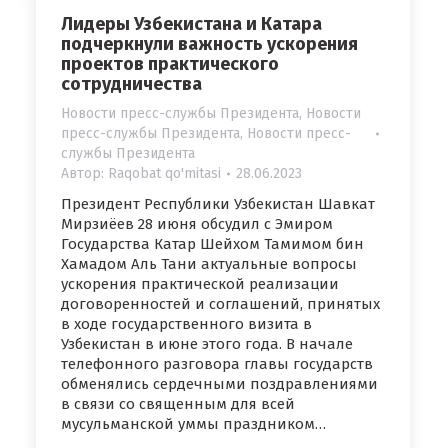
Лидеры Узбекистана и Катара
подчеркнули важность ускорения
проектов практического
сотрудничества
Новости пресс-службы Президента
,
Новости
пресс-службы Президента
,
Новости пресс-
службы Президента
Автор:
Raqobat qo'mitasi
28.06.2023
Президент Республики Узбекистан Шавкат
Мирзиёев 28 июня обсудил с Эмиром
Государства Катар Шейхом Тамимом бин
Хамадом Аль Тани актуальные вопросы
ускорения практической реализации
договоренностей и соглашений, принятых
в ходе государственного визита в
Узбекистан в июне этого года. В начале
телефонного разговора главы государств
обменялись сердечными поздравлениями
в связи со священным для всей
мусульманской уммы праздником…