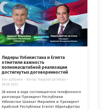
Лидеры Узбекистана и Египта
отметили важность
полномасштабной реализации
достигнутых договоренностей
Без рубрики
Автор:
Raqobat qo'mitasi
28.06.2023
28 июня в ходе состоявшегося телефонного
разговора Президент Республики
Узбекистан Шавкат Мирзиёев и Президент
Арабской Республики Египет Абдельфаттах