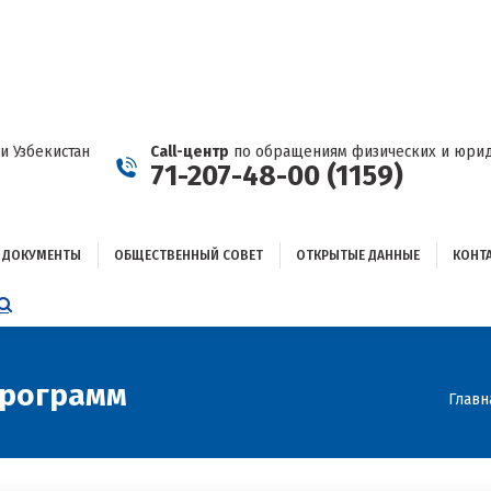
ДОКУМЕНТЫ
ОБЩЕСТВЕННЫЙ СОВЕТ
ОТКРЫТЫЕ ДАННЫЕ
КОНТАКТЫ
и Узбекистан
Call-центр
по обращениям физических и юрид
71-207-48-00 (1159)
ДОКУМЕНТЫ
ОБЩЕСТВЕННЫЙ СОВЕТ
ОТКРЫТЫЕ ДАННЫЕ
КОНТ
НИЦА
AGRAM
ЕТСЯ
ЫВАЕТСЯ
программ
Вы зд
Главн
ОМ