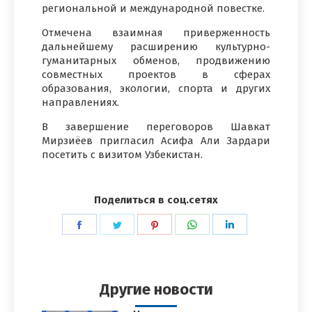
региональной и международной повестке.
Отмечена взаимная приверженность
дальнейшему расширению культурно-
гуманитарных обменов, продвижению
совместных проектов в сферах
образования, экологии, спорта и других
направлениях.
В завершение переговоров Шавкат
Мирзиёев пригласил Асифа Али Зардари
посетить с визитом Узбекистан.
Поделиться в соц.сетях
Поделиться
Поделиться
Поделиться
Поделиться
Поделиться
в
в
в
в
в
Facebook
Twitter
Pinterest
WhatsApp
LinkedIn
Другие новости