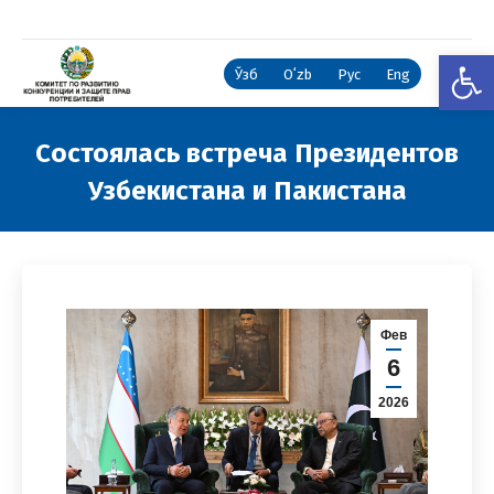
Откры
Ўзб
Oʻzb
Рус
Eng
Состоялась встреча Президентов
Узбекистана и Пакистана
Вы здесь:
Фев
6
2026