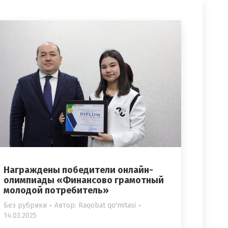
Награждены победители онлайн-
олимпиады «Финансово грамотный
молодой потребитель»
Без рубрики
Автор:
Raqobat qo'mitasi
14.03.2025