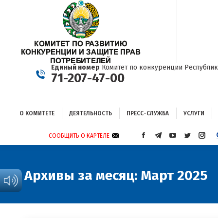
О КОМИТЕТЕ
ДЕЯТЕЛЬНОСТЬ
ПРЕСС-СЛУЖБА
УСЛУГИ
Единый номер
Комитет по конкуренции Республик
71-207-47-00
О КОМИТЕТЕ
ДЕЯТЕЛЬНОСТЬ
ПРЕСС-СЛУЖБА
УСЛУГИ
СООБЩИТЬ О КАРТЕЛЕ
СТРАНИЦА
СТРАНИЦА
СТРАНИЦА
СТРАНИЦА
СТРА
FACEBOOK
TELEGRAM
YOUTUBE
TWITTER
INST
ОТКРЫВАЕТСЯ
ОТКРЫВАЕТСЯ
ОТКРЫВАЕТСЯ
ОТКРЫВА
ОТКР
В
В
В
В
В
Архивы за месяц:
Март 2025
НОВОМ
НОВОМ
НОВОМ
НОВОМ
НОВ
ОКНЕ
ОКНЕ
ОКНЕ
ОКНЕ
ОКНЕ