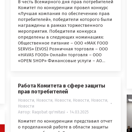
В честь Всемирного дня прав потребителей
Комитет по конкуренции провел конкурс
«Лучшая компания по обеспечению прав
потребителей», победители которого были
награждены в рамках торжественного
мероприятия. Победители конкурса
определены в следующих номинациях:
Общественное питание – ООО «MAK FOOD
SERVIS» (EVOS) Розничная торговля – ООО
«HAVAS FOOD» Онлайн торговля – ООО
«OPEN SHOP» Финансовые услуги – АО…
Работа Комитета в сфере защиты
прав потребителей
Новости
,
Новости
,
Новости
,
Новости
,
Новости
,
Новости
Автор:
Raqobat qo'mitasi
14.03.2025
Комитет по конкуренции представил отчет
о проделанной работе в области защиты