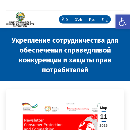
Откры
Ўзб
Oʻzb
Рус
Eng
Укрепление сотрудничества для
обеспечения справедливой
конкуренции и защиты прав
потребителей
Вы здесь:
Мар
11
2025