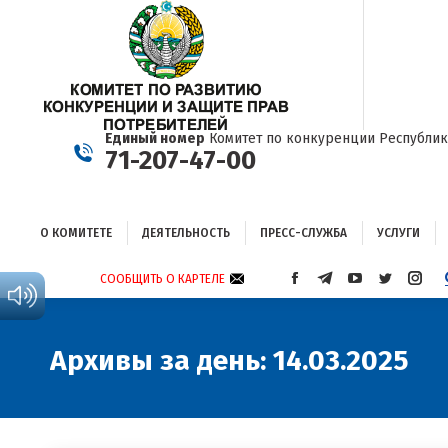
О КОМИТЕТЕ
ДЕЯТЕЛЬНОСТЬ
ПРЕСС-СЛУЖБА
УСЛУГИ
Единый номер
Комитет по конкуренции Республик
71-207-47-00
О КОМИТЕТЕ
ДЕЯТЕЛЬНОСТЬ
ПРЕСС-СЛУЖБА
УСЛУГИ
СООБЩИТЬ О КАРТЕЛЕ
СТРАНИЦА
СТРАНИЦА
СТРАНИЦА
СТРАНИЦА
СТРА
FACEBOOK
TELEGRAM
YOUTUBE
TWITTER
INST
ОТКРЫВАЕТСЯ
ОТКРЫВАЕТСЯ
ОТКРЫВАЕТСЯ
ОТКРЫВА
ОТКР
В
В
В
В
В
Архивы за день:
14.03.2025
НОВОМ
НОВОМ
НОВОМ
НОВОМ
НОВ
ОКНЕ
ОКНЕ
ОКНЕ
ОКНЕ
ОКНЕ