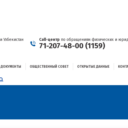
ДОКУМЕНТЫ
ОБЩЕСТВЕННЫЙ СОВЕТ
ОТКРЫТЫЕ ДАННЫЕ
КОНТАКТЫ
и Узбекистан
Call-центр
по обращениям физических и юрид
71-207-48-00 (1159)
ДОКУМЕНТЫ
ОБЩЕСТВЕННЫЙ СОВЕТ
ОТКРЫТЫЕ ДАННЫЕ
КОНТ
НИЦА
AGRAM
ЕТСЯ
ЫВАЕТСЯ
ОМ