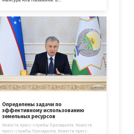
Мансура Аль Нахайяна. В…
Определены задачи по
эффективному использованию
земельных ресурсов
Новости пресс-службы Президента
,
Новости
пресс-службы Президента
,
Новости пресс-