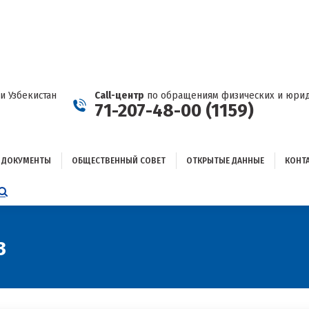
ДОКУМЕНТЫ
ОБЩЕСТВЕННЫЙ СОВЕТ
ОТКРЫТЫЕ ДАННЫЕ
КОНТАКТЫ
и Узбекистан
Call-центр
по обращениям физических и юрид
71-207-48-00 (1159)
ДОКУМЕНТЫ
ОБЩЕСТВЕННЫЙ СОВЕТ
ОТКРЫТЫЕ ДАННЫЕ
КОНТ
НИЦА
AGRAM
ЕТСЯ
ЫВАЕТСЯ
3
ОМ