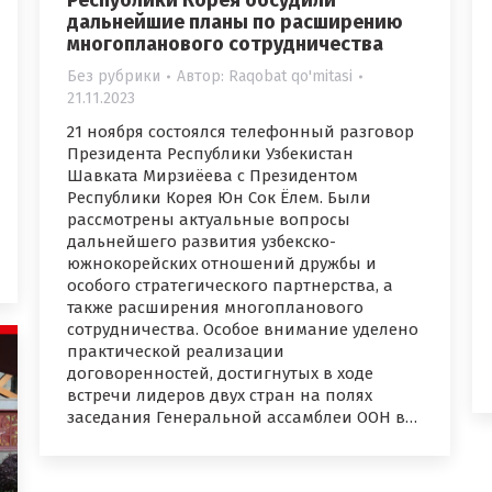
Республики Корея обсудили
дальнейшие планы по расширению
многопланового сотрудничества
Без рубрики
Автор:
Raqobat qo'mitasi
21.11.2023
21 ноября состоялся телефонный разговор
Президента Республики Узбекистан
Шавката Мирзиёева с Президентом
Республики Корея Юн Сок Ёлем. Были
рассмотрены актуальные вопросы
дальнейшего развития узбекско-
южнокорейских отношений дружбы и
особого стратегического партнерства, а
также расширения многопланового
сотрудничества. Особое внимание уделено
практической реализации
договоренностей, достигнутых в ходе
встречи лидеров двух стран на полях
заседания Генеральной ассамблеи ООН в…