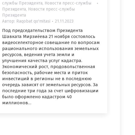
службы Президента
,
Новости пресс-службы
Президента
,
Новости пресс-службы
Президента
Автор:
Raqobat qo'mitasi
21.11.2023
Под председательством Президента
Шавката Мирзиёева 21 ноября состоялось
видеоселекторное совещание по вопросам
рационального использования земельных
ресурсов, ведения учета земли и
улучшения качества услуг кадастра.
Экономический рост, продовольственная
безопасность, рабочие места и приток
инвестиций в регионы не в последнюю
очередь зависят от земельных ресурсов. За
последние три года за счет цифровизации
было оформлено кадастром 40
миллионов…