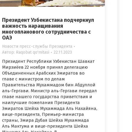
Президент Узбекистана подчеркнул
важность наращивания
многопланового сотрудничества с
ОАЭ
Новости пресс-службы Президента
Автор:
Raqobat qo'mitasi
22.11.2023
Президент Республики Узбекистан Шавкат
Мирзиёев 22 ноября принял делегацию
Объединенных Арабских Эмиратов во
главе с министром по делам
Правительства Мухаммадом бин Абдуллой
аль-Гергави. Министр аль-Гергави передал
главе нашего государства приветствия и
наилучшие пожелания Президента
Эмиратов Шейха Мухаммада Аль Нахайяна,
вице-президента, Премьер-министра
страны, Эмира Дубая Шейха Мухаммада
Аль Мактума и вице-президента Шейха