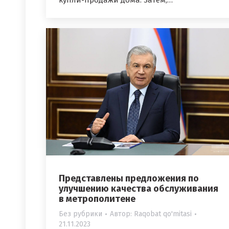
купли-продажи дома. Затем,…
Представлены предложения по
улучшению качества обслуживания
в метрополитене
Без рубрики
Автор:
Raqobat qo'mitasi
21.11.2023