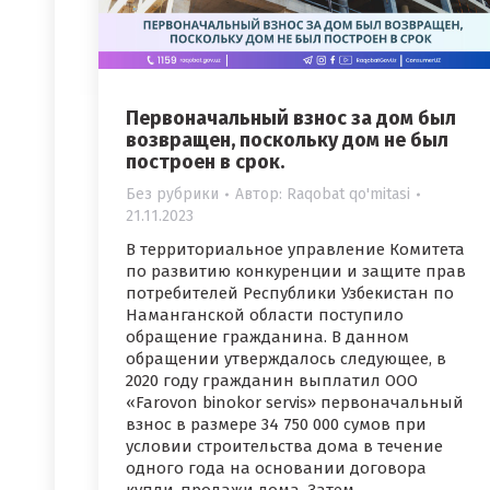
Первоначальный взнос за дом был
возвращен, поскольку дом не был
построен в срок.
Без рубрики
Автор:
Raqobat qo'mitasi
21.11.2023
В территориальное управление Комитета
по развитию конкуренции и защите прав
потребителей Республики Узбекистан по
Наманганской области поступило
обращение гражданина. В данном
обращении утверждалось следующее, в
2020 году гражданин выплатил ООО
«Farovon binokor servis» первоначальный
взнос в размере 34 750 000 сумов при
условии строительства дома в течение
одного года на основании договора