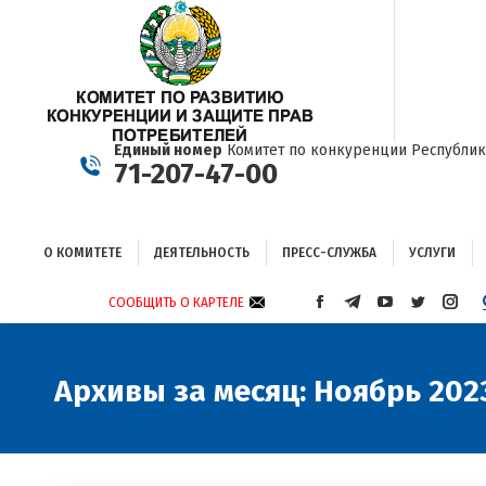
О КОМИТЕТЕ
ДЕЯТЕЛЬНОСТЬ
ПРЕСС-СЛУЖБА
УСЛУГИ
Единый номер
Комитет по конкуренции Республик
71-207-47-00
О КОМИТЕТЕ
ДЕЯТЕЛЬНОСТЬ
ПРЕСС-СЛУЖБА
УСЛУГИ
СООБЩИТЬ О КАРТЕЛЕ
СТРАНИЦА
СТРАНИЦА
СТРАНИЦА
СТРАНИЦА
СТРА
FACEBOOK
TELEGRAM
YOUTUBE
TWITTER
INST
ОТКРЫВАЕТСЯ
ОТКРЫВАЕТСЯ
ОТКРЫВАЕТСЯ
ОТКРЫВА
ОТКР
В
В
В
В
В
Архивы за месяц:
Ноябрь 202
НОВОМ
НОВОМ
НОВОМ
НОВОМ
НОВ
ОКНЕ
ОКНЕ
ОКНЕ
ОКНЕ
ОКНЕ