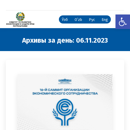
Откры
Ўзб
Oʻzb
Рус
Eng
Архивы за день:
06.11.2023
Вы здесь: