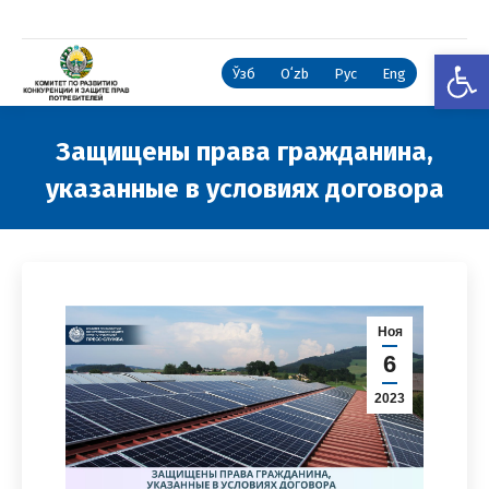
Откры
Ўзб
Oʻzb
Рус
Eng
Защищены права гражданина,
указанные в условиях договора
Вы здесь:
Ноя
6
2023