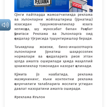
Сўнги пайтларда жамоатчиликда реклама
ва эълонларни жойлаштириш (ўрнатиш)
юзасидан тушунмовчиликлар юзага
келмоқда, шу муносабат билан Рақобат
қўмитаси Реклама ва Эълонларга оид
қоидалар тўғрисида тушунтиришлар беради.
Таъкидлаш жоизки, бино-иншоотларга
эълонларни ўрнатиш шаҳарсозлик
нормалари ва қоидаларига риоя этган
ҳолда амалга оширилади ҳамда маҳаллий
ҳокимликлар томонидан назорат қилинади.
Қўмита ўз навбатида, реклама
мазмунининг, яъни контентни реклама
қонунчилиги талабларига мослиги устидан
давлат назоратини амалга оширади.
#реклама #эълон