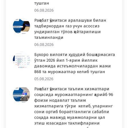
тушган
06.08.2026
Рақобат қўмитаси аралашуви билан
тадбиркордан газ учун асоссиз
ундирилган тўлов қайтарилиши
таъминланди
06.08.2026
Бухоро вилояти ҳудудий бошқармасига
ўтган 2026 йил 1-ярим йиллик
давомида истеъмолчилардан жами
868 та мурожаатлар келиб тушган
05.08.2026
Рақобат қўмитаси таълим хизматлари
соҳасида мурожаатларнинг қарийб 96
фоизи нодавлат таълим
хизматларига тўғри келиб, уларнинг
сони ортиб бораётганлиги сабабли
соҳада мавжуд муаммоларни ҳал
этиш юзасидан таклифларини