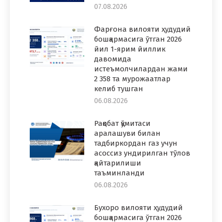
07.08.2026
Фарғона вилояти ҳудудий
бошқармасига ўтган 2026
йил 1-ярим йиллик
давомида
истеъмолчилардан жами
2 358 та мурожаатлар
келиб тушган
06.08.2026
Рақобат қўмитаси
аралашуви билан
тадбиркордан газ учун
асоссиз ундирилган тўлов
қайтарилиши
таъминланди
06.08.2026
Бухоро вилояти ҳудудий
бошқармасига ўтган 2026