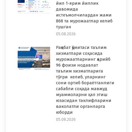
йил 1-ярим йиллик
давомида
истеъмолчилардан жами
868 та мурожаатлар келиб
тушган
05.08.2026
Рақобат қўмитаси таълим
хизматлари соҳасида
мурожаатларнинг қарийб
96 фоизи нодавлат
таълим хизматларига
тўғри келиб, уларнинг
сони ортиб бораётганлиги
сабабли соҳада мавжуд
муаммоларни ҳал этиш
юзасидан таклифларини
ваколатли органларга
юборди
05.08.2026