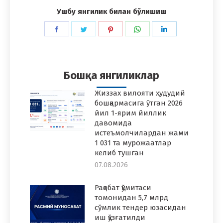
Ушбу янгилик билан бўлишиш
Share
Share
Share
Share
Share
on
on
on
on
on
Facebook
Twitter
Pinterest
WhatsApp
LinkedIn
Бошқа янгиликлар
Жиззах вилояти ҳудудий
бошқармасига ўтган 2026
йил 1-ярим йиллик
давомида
истеъмолчилардан жами
1 031 та мурожаатлар
келиб тушган
07.08.2026
Рақобат қўмитаси
томонидан 5,7 млрд
сўмлик тендер юзасидан
иш қўзғатилди