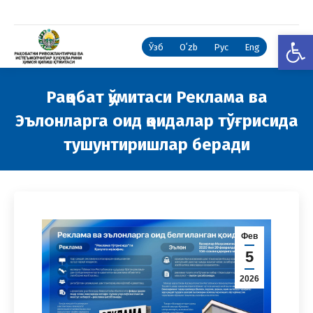
Open
Ўзб
Oʻzb
Рус
Eng
Рақобат қўмитаси Реклама ва
Эълонларга оид қоидалар тўғрисида
тушунтиришлар беради
You are here:
Фев
5
2026