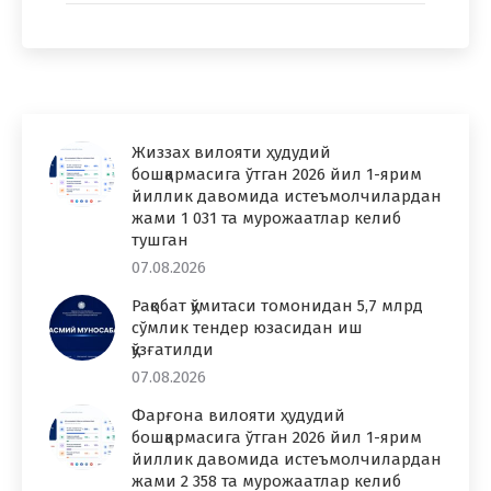
Жиззах вилояти ҳудудий
бошқармасига ўтган 2026 йил 1-ярим
йиллик давомида истеъмолчилардан
жами 1 031 та мурожаатлар келиб
тушган
07.08.2026
Рақобат қўмитаси томонидан 5,7 млрд
сўмлик тендер юзасидан иш
қўзғатилди
07.08.2026
Фарғона вилояти ҳудудий
бошқармасига ўтган 2026 йил 1-ярим
йиллик давомида истеъмолчилардан
жами 2 358 та мурожаатлар келиб