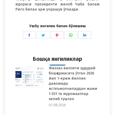
идораси президенти жаноб Чаба Балаж
Риго билан ҳам учрашув ўтказди.
Ушбу янгилик билан бўлишиш
Share
Share
Share
Share
Share
on
on
on
on
on
Facebook
Twitter
Pinterest
WhatsApp
LinkedIn
Бошқа янгиликлар
Жиззах вилояти ҳудудий
бошқармасига ўтган 2026
йил 1-ярим йиллик
давомида
истеъмолчилардан жами
1 031 та мурожаатлар
келиб тушган
07.08.2026