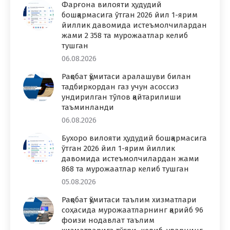
Фарғона вилояти ҳудудий
бошқармасига ўтган 2026 йил 1-ярим
йиллик давомида истеъмолчилардан
жами 2 358 та мурожаатлар келиб
тушган
06.08.2026
Рақобат қўмитаси аралашуви билан
тадбиркордан газ учун асоссиз
ундирилган тўлов қайтарилиши
таъминланди
06.08.2026
Бухоро вилояти ҳудудий бошқармасига
ўтган 2026 йил 1-ярим йиллик
давомида истеъмолчилардан жами
868 та мурожаатлар келиб тушган
05.08.2026
Рақобат қўмитаси таълим хизматлари
соҳасида мурожаатларнинг қарийб 96
фоизи нодавлат таълим