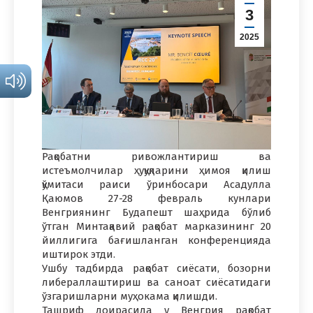
3
2025
Рақобатни ривожлантириш ва
истеъмолчилар ҳуқуқларини ҳимоя қилиш
қўмитаси раиси ўринбосари Асадулла
Қаюмов 27-28 февраль кунлари
Венгриянинг Будапешт шаҳрида бўлиб
ўтган Минтақавий рақобат марказининг 20
йиллигига бағишланган конференцияда
иштирок этди.
Ушбу тадбирда рақобат сиёсати, бозорни
либераллаштириш ва саноат сиёсатидаги
ўзгаришларни муҳокама қилишди.
Ташриф доирасида у Венгрия рақобат