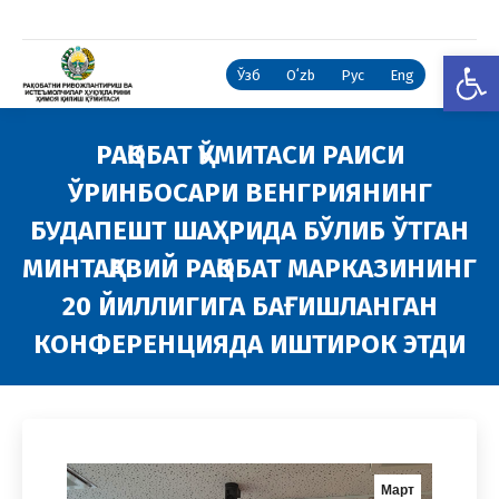
Open
Ўзб
Oʻzb
Рус
Eng
РАҚОБАТ ҚЎМИТАСИ РАИСИ
ЎРИНБОСАРИ ВЕНГРИЯНИНГ
БУДАПЕШТ ШАҲРИДА БЎЛИБ ЎТГАН
МИНТАҚАВИЙ РАҚОБАТ МАРКАЗИНИНГ
20 ЙИЛЛИГИГА БАҒИШЛАНГАН
КОНФЕРЕНЦИЯДА ИШТИРОК ЭТДИ
You are here:
Март