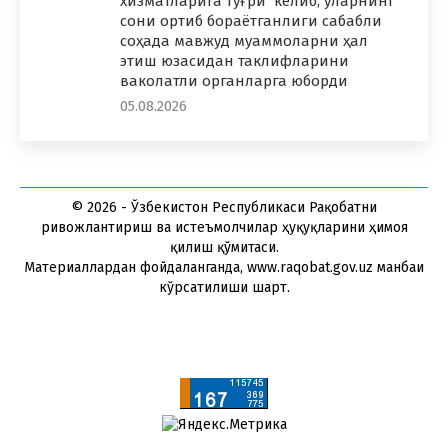
хизматларига тўғри келиб, уларнинг
сони ортиб бораётганлиги сабабли
соҳада мавжуд муаммоларни ҳал
этиш юзасидан таклифларини
ваколатли органларга юборди
05.08.2026
© 2026 - Ўзбекистон Республикаси Рақобатни
ривожлантириш ва истеъмолчилар ҳуқуқларини ҳимоя
қилиш қўмитаси.
Материаллардан фойдаланганда, www.raqobat.gov.uz манбаи
кўрсатилиши шарт.