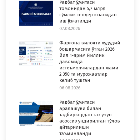
Рақобат қўмитаси
томонидан 5,7 млрд
сўмлик тендер юзасидан
иш қўзғатилди
07.08.2026
Фарғона вилояти ҳудудий
бошқармасига ўтган 2026
йил 1-ярим йиллик
давомида
истеъмолчилардан жами
2 358 та мурожаатлар
келиб тушган
06.08.2026
Рақобат қўмитаси
аралашуви билан
тадбиркордан газ учун
асоссиз ундирилган тўлов
қайтарилиши
таъминланди