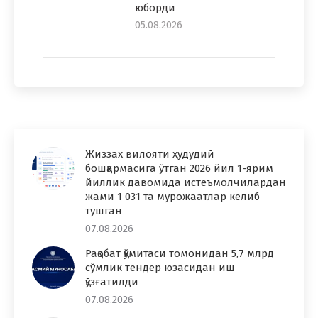
юборди
05.08.2026
Жиззах вилояти ҳудудий
бошқармасига ўтган 2026 йил 1-ярим
йиллик давомида истеъмолчилардан
жами 1 031 та мурожаатлар келиб
тушган
07.08.2026
Рақобат қўмитаси томонидан 5,7 млрд
сўмлик тендер юзасидан иш
қўзғатилди
07.08.2026