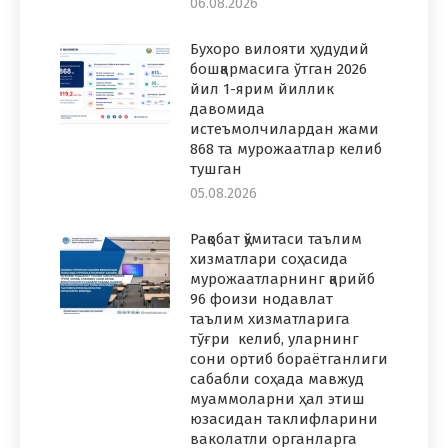
06.08.2026
Бухоро вилояти ҳудудий
бошқармасига ўтган 2026
йил 1-ярим йиллик
давомида
истеъмолчилардан жами
868 та мурожаатлар келиб
тушган
05.08.2026
Рақобат қўмитаси таълим
хизматлари соҳасида
мурожаатларнинг қарийб
96 фоизи нодавлат
таълим хизматларига
тўғри келиб, уларнинг
сони ортиб бораётганлиги
сабабли соҳада мавжуд
муаммоларни ҳал этиш
юзасидан таклифларини
ваколатли органларга