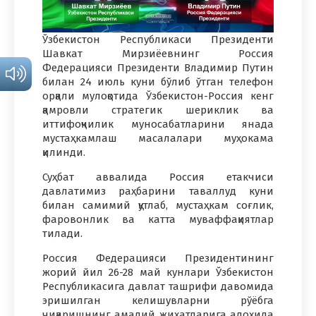
Ўзбекистон Республикаси Президенти
Шавкат Мирзиёевнинг Россия
Федерацияси Президенти Владимир Путин
билан 24 июль куни бўлиб ўтган телефон
орқали мулоқотида Ўзбекистон-Россия кенг
қамровли стратегик шериклик ва
иттифоқчилик муносабатларини янада
мустаҳкамлаш масалалари муҳокама
қилинди.
Суҳбат аввалида Россия етакчиси
давлатимиз раҳбарини таваллуд куни
билан самимий қутлаб, мустаҳкам соғлик,
фаровонлик ва катта муваффақиятлар
тилади.
Россия Федерацияси Президентининг
жорий йил 26-28 май кунлари Ўзбекистон
Республикасига давлат ташрифи давомида
эришилган келишувларни рўёбга
чиқаришнинг амалий жиҳатларига алоҳида