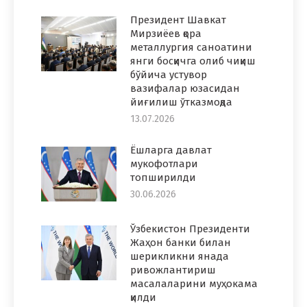
Президент Шавкат
Мирзиёев қора
металлургия саноатини
янги босқичга олиб чиқиш
бўйича устувор
вазифалар юзасидан
йиғилиш ўтказмоқда
13.07.2026
Ёшларга давлат
мукофотлари
топширилди
30.06.2026
Ўзбекистон Президенти
Жаҳон банки билан
шерикликни янада
ривожлантириш
масалаларини муҳокама
қилди