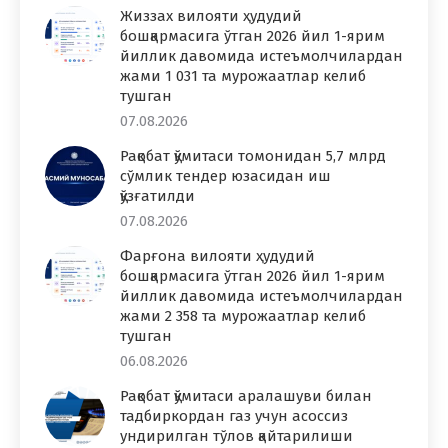
Жиззах вилояти ҳудудий
бошқармасига ўтган 2026 йил 1-ярим
йиллик давомида истеъмолчилардан
жами 1 031 та мурожаатлар келиб
тушган
07.08.2026
Рақобат қўмитаси томонидан 5,7 млрд
сўмлик тендер юзасидан иш
қўзғатилди
07.08.2026
Фарғона вилояти ҳудудий
бошқармасига ўтган 2026 йил 1-ярим
йиллик давомида истеъмолчилардан
жами 2 358 та мурожаатлар келиб
тушган
06.08.2026
Рақобат қўмитаси аралашуви билан
тадбиркордан газ учун асоссиз
ундирилган тўлов қайтарилиши