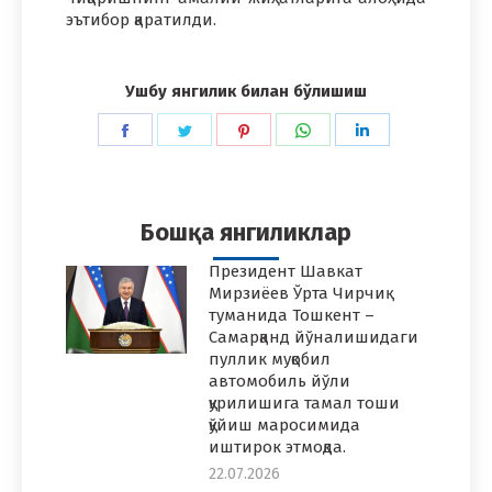
эътибор қаратилди.
Ушбу янгилик билан бўлишиш
Share
Share
Share
Share
Share
on
on
on
on
on
Facebook
Twitter
Pinterest
WhatsApp
LinkedIn
Бошқа янгиликлар
Президент Шавкат
Мирзиёев Ўрта Чирчиқ
туманида Тошкент –
Самарқанд йўналишидаги
пуллик муқобил
автомобиль йўли
қурилишига тамал тоши
қўйиш маросимида
иштирок этмоқда.
22.07.2026