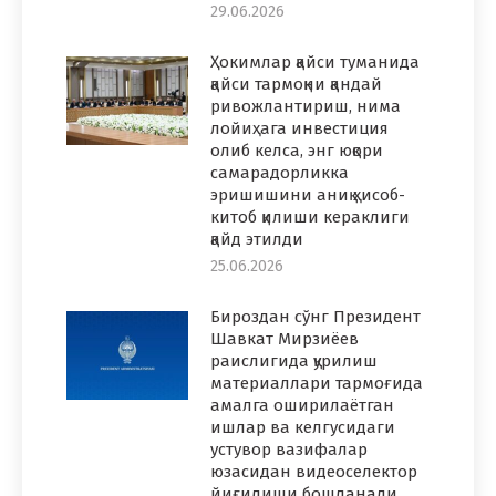
29.06.2026
Ҳокимлар қайси туманида
қайси тармоқни қандай
ривожлантириш, нима
лойиҳага инвестиция
олиб келса, энг юқори
самарадорликка
эришишини аниқ ҳисоб-
китоб қилиши кераклиги
қайд этилди
25.06.2026
Бироздан сўнг Президент
Шавкат Мирзиёев
раислигида қурилиш
материаллари тармоғида
амалга оширилаётган
ишлар ва келгусидаги
устувор вазифалар
юзасидан видеоселектор
йиғилиши бошланади.