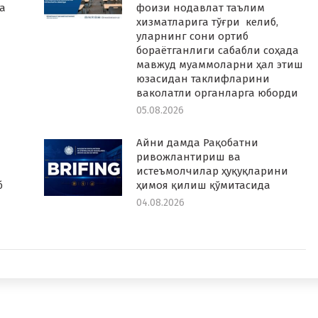
а
фоизи нодавлат таълим
хизматларига тўғри келиб,
уларнинг сони ортиб
бораётганлиги сабабли соҳада
мавжуд муаммоларни ҳал этиш
юзасидан таклифларини
ваколатли органларга юборди
05.08.2026
Айни дамда Рақобатни
ривожлантириш ва
истеъмолчилар ҳуқуқларини
б
ҳимоя қилиш қўмитасида
04.08.2026