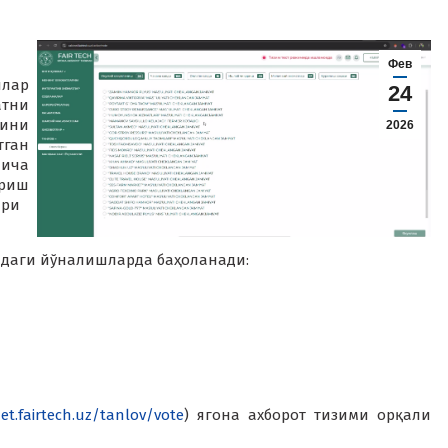
Фев
лар
24
атни
рини
2026
тган
йича
ериш
ари
идаги йўналишларда баҳоланади:
net.fairtech.uz/tanlov/vote
) ягона ахборот тизими орқали