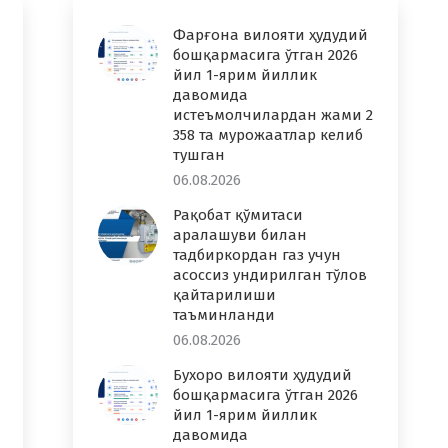
Фарғона вилояти ҳудудий
бошқармасига ўтган 2026
йил 1-ярим йиллик
давомида
истеъмолчилардан жами 2
358 та мурожаатлар келиб
тушган
06.08.2026
Рақобат қўмитаси
аралашуви билан
тадбиркордан газ учун
асоссиз ундирилган тўлов
қайтарилиши
таъминланди
06.08.2026
Бухоро вилояти ҳудудий
бошқармасига ўтган 2026
йил 1-ярим йиллик
давомида