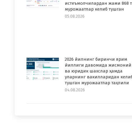
истеъмолчилардан жами 868 т
мурожаатлар келиб тушган
05.08.2026
2026 йилнинг биринчи ярим
йиллиги давомида жисмоний
ва юридик шахслар ҳамда
уларнинг вакилларидан кели
тушган мурожаатлар таҳлили
04.08.2026