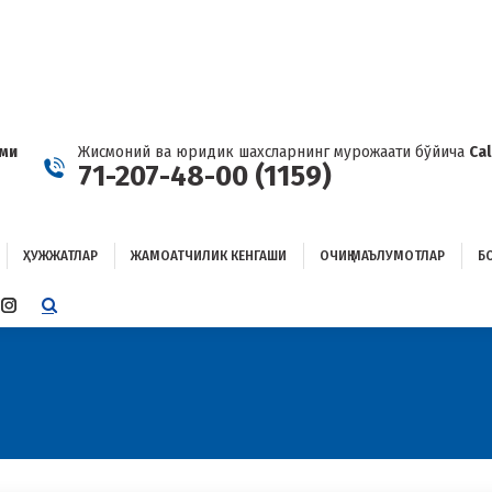
ҲУЖЖАТЛАР
ЖАМОАТЧИЛИК КЕНГАШИ
ОЧИҚ МАЪЛУМОТЛАР
ОҒЛАНИШ
ами
Жисмоний ва юридик шахсларнинг мурожаати бўйича
Ca
71-207-48-00 (1159)
ҲУЖЖАТЛАР
ЖАМОАТЧИЛИК КЕНГАШИ
ОЧИҚ МАЪЛУМОТЛАР
Б
E
TTER
INSTAGRAM
E
PAGE
ENS
OPENS
IN
W
NEW
W
NDOW
WINDOW