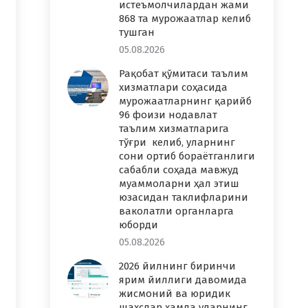
истеъмолчилардан жами
868 та мурожаатлар келиб
тушган
05.08.2026
Рақобат қўмитаси таълим
хизматлари соҳасида
мурожаатларнинг қарийб
96 фоизи нодавлат
таълим хизматларига
тўғри келиб, уларнинг
сони ортиб бораётганлиги
сабабли соҳада мавжуд
муаммоларни ҳал этиш
юзасидан таклифларини
ваколатли органларга
юборди
05.08.2026
2026 йилнинг биринчи
ярим йиллиги давомида
жисмоний ва юридик
шахслар ҳамда уларнинг