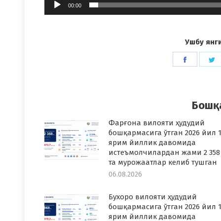
00:00
Ушбу янг
Share
S
on
o
Faceboo
T
Бошқ
Фарғона вилояти ҳудудий
бошқармасига ўтган 2026 йил 1
ярим йиллик давомида
истеъмолчилардан жами 2 358
та мурожаатлар келиб тушган
06.08.2026
Бухоро вилояти ҳудудий
бошқармасига ўтган 2026 йил 1
ярим йиллик давомида