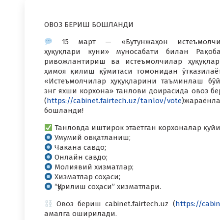
ОВОЗ БЕРИШ БОШЛАНДИ
15 март — «Бутунжаҳон истеъмолчи
ҳуқуқлари куни» муносабати билан Рақоб
ривожлантириш ва истеъмолчилар ҳуқуқла
ҳимоя қилиш қўмитаси томонидан ўтказилаё
«Истеъмолчилар ҳуқуқларини таъминлаш бў
энг яхши корхона» танлови доирасида овоз б
(
https://cabinet.fairtech.uz/tanlov/vote
)жараёнл
бошланди!
Танловда иштирок этаётган корхоналар қуй
Умумий овқатланиш;
Чакана савдо;
Онлайн савдо;
Молиявий хизматлар;
Хизматлар соҳаси;
“Қурилиш соҳаси” хизматлари.
Овоз бериш cabinet.fairtech.uz (
https://cabi
амалга оширилади.