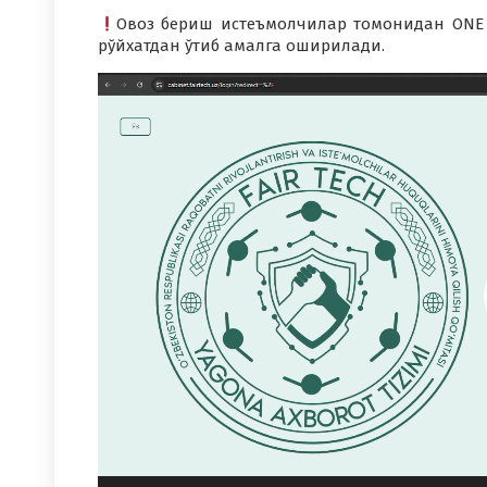
Овоз бериш истеъмолчилар томонидан ONE 
рўйхатдан ўтиб амалга оширилади.
Video
Pleyer