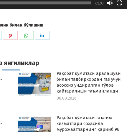
01:33
илик билан бўлишиш
hare
Share
Share
Share
n
on
on
on
k
witter
Pinterest
WhatsApp
LinkedIn
а янгиликлар
Рақобат қўмитаси аралашуви
-
билан тадбиркордан газ учун
асоссиз ундирилган тўлов
қайтарилиши таъминланди
06.08.2026
Рақобат қўмитаси таълим
-
хизматлари соҳасида
мурожаатларнинг қарийб 96