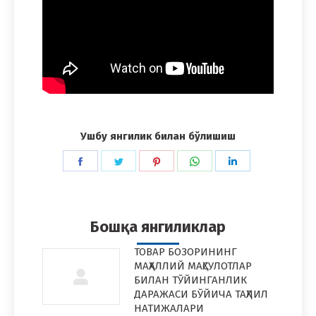
Ушбу янгилик билан бўлишиш
Share
Share
Share
Share
Share
on
on
on
on
on
Facebook
Twitter
Pinterest
WhatsApp
LinkedIn
Бошқа янгиликлар
ТОВАР БОЗОРИНИНГ
МАҲАЛЛИЙ МАҲСУЛОТЛАР
БИЛАН ТЎЙИНГАНЛИК
ДАРАЖАСИ БЎЙИЧА ТАҲЛИЛ
НАТИЖАЛАРИ