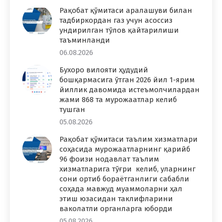
Рақобат қўмитаси аралашуви билан
тадбиркордан газ учун асоссиз
ундирилган тўлов қайтарилиши
таъминланди
06.08.2026
Бухоро вилояти ҳудудий
бошқармасига ўтган 2026 йил 1-ярим
йиллик давомида истеъмолчилардан
жами 868 та мурожаатлар келиб
тушган
05.08.2026
Рақобат қўмитаси таълим хизматлари
соҳасида мурожаатларнинг қарийб
96 фоизи нодавлат таълим
хизматларига тўғри келиб, уларнинг
сони ортиб бораётганлиги сабабли
соҳада мавжуд муаммоларни ҳал
этиш юзасидан таклифларини
ваколатли органларга юборди
05.08.2026