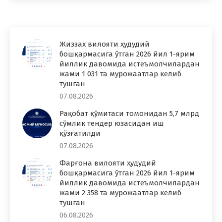
Жиззах вилояти ҳудудий
бошқармасига ўтган 2026 йил 1-ярим
йиллик давомида истеъмолчилардан
жами 1 031 та мурожаатлар келиб
тушган
07.08.2026
Рақобат қўмитаси томонидан 5,7 млрд
сўмлик тендер юзасидан иш
қўзғатилди
07.08.2026
Фарғона вилояти ҳудудий
бошқармасига ўтган 2026 йил 1-ярим
йиллик давомида истеъмолчилардан
жами 2 358 та мурожаатлар келиб
тушган
06.08.2026