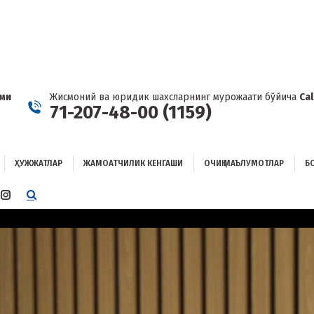
ҲУЖЖАТЛАР
ЖАМОАТЧИЛИК КЕНГАШИ
ОЧИҚ МАЪЛУМОТЛАР
ОҒЛАНИШ
ами
Жисмоний ва юридик шахсларнинг мурожаати бўйича
Ca
71-207-48-00 (1159)
ҲУЖЖАТЛАР
ЖАМОАТЧИЛИК КЕНГАШИ
ОЧИҚ МАЪЛУМОТЛАР
Б
E
TTER
INSTAGRAM
E
PAGE
ENS
OPENS
IN
W
NEW
W
NDOW
WINDOW