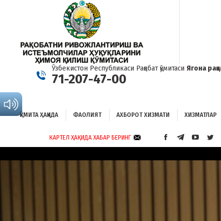
ҚЎМИТА ҲАҚИДА
ФАОЛИЯТ
АХБОРОТ ХИЗМАТИ
ХИЗМАТЛАР
Б
Ўзбекистон Республикаси Рақобат қўмитаси
Ягона рақ
71-207-47-00
ҚЎМИТА ҲАҚИДА
ФАОЛИЯТ
АХБОРОТ ХИЗМАТИ
ХИЗМАТЛАР
КАРТЕЛ ҲАҚИДА ХАБАР БЕРИНГ
FACEBOOK
TELEGRAM
YOUTUB
TWI
PAGE
PAGE
PAGE
PAG
OPENS
OPENS
OPENS
OP
IN
IN
IN
IN
NEW
NEW
NEW
NE
WINDOW
WINDOW
WINDO
WI