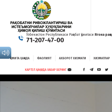
ҚЎМИТА ҲАҚИДА
ФАОЛИЯТ
АХБОРОТ ХИЗМАТИ
ХИЗМАТЛАР
Б
Ўзбекистон Республикаси Рақобат қўмитаси
Ягона рақ
71-207-47-00
ҚЎМИТА ҲАҚИДА
ФАОЛИЯТ
АХБОРОТ ХИЗМАТИ
ХИЗМАТЛАР
КАРТЕЛ ҲАҚИДА ХАБАР БЕРИНГ
FACEBOOK
TELEGRAM
YOUTUB
TWI
PAGE
PAGE
PAGE
PAG
OPENS
OPENS
OPENS
OP
IN
IN
IN
IN
NEW
NEW
NEW
NE
WINDOW
WINDOW
WINDO
WI