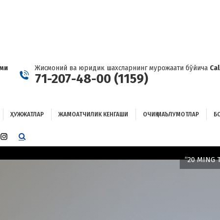
ҲУЖЖАТЛАР
ЖАМОАТЧИЛИК КЕНГАШИ
ОЧИҚ МАЪЛУМОТЛАР
ОҒЛАНИШ
ами
Жисмоний ва юридик шахсларнинг мурожаати бўйича
Ca
71-207-48-00 (1159)
ҲУЖЖАТЛАР
ЖАМОАТЧИЛИК КЕНГАШИ
ОЧИҚ МАЪЛУМОТЛАР
Б
E
TTER
INSTAGRAM
E
PAGE
“20 MING 
ENS
OPENS
IN
W
NEW
W
NDOW
WINDOW