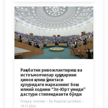
Рақобатни ривожлантириш ва
истеъмолчилар ҳуқуқларини
ҳимоя қилиш қўмитаси
ҳузуридаги марказнинг бош
илмий ходими “Эл-Юрт умиди”
дастури стипендианти бўлди
Гендер тенглик
By
Raqobat qo'mitasi
19.11.2024