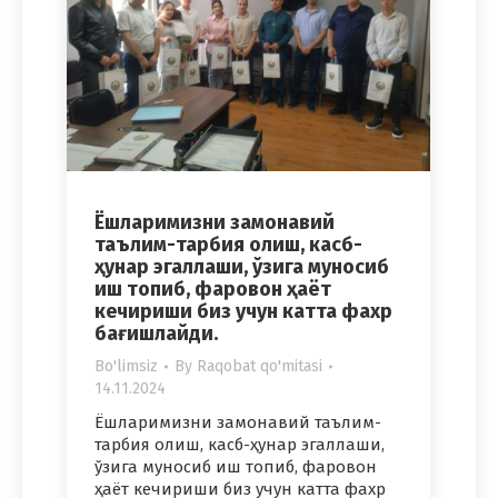
Ёшларимизни замонавий
таълим-тарбия олиш, касб-
ҳунар эгаллаши, ўзига муносиб
иш топиб, фаровон ҳаёт
кечириши биз учун катта фахр
бағишлайди.
Bo'limsiz
By
Raqobat qo'mitasi
14.11.2024
Ёшларимизни замонавий таълим-
тарбия олиш, касб-ҳунар эгаллаши,
ўзига муносиб иш топиб, фаровон
ҳаёт кечириши биз учун катта фахр