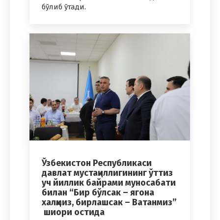
бўлиб ўтади.
Ўзбекистон Республикаси
давлат мустақиллигининг ўттиз
уч йиллик байрами муносабати
билан “Бир бўлсак – ягона
халқмиз, бирлашсак – Ватанмиз”
шиори остида