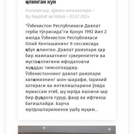
қилинган кун
Янгиликлар
,
Қўмита янгиликлари
By
Raqobat qo'mitasi
02.07.2024
“Ўзбекистон Республикаси Давлат
герби тўғрисида”ги Қонун 1992 йил 2
июлда Ўзбекистон Республикаси
Олий Кенгашининг Х-сессиясида
қабул қилинган. Давлат рамзлари ҳар
бир мамлакатнинг суверенитети ва
мустақиллигини ифодаловчи
муқаддас тимсоллардир.
Ўзбекистоннинг давлат рамзлари
халқимизнинг шон-шарафи, тарихий
хотираси ва интилишларини ўзида
мужассам этиб, шу юртда яшовчи ҳар
бир фуқарога ғурур, фахр ва ифтихор
бағишлайди. Барча
юртдошларимизни ушбу муҳим…