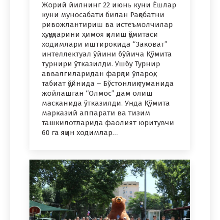
Жорий йилнинг 22 июнь куни Ёшлар
куни муносабати билан Рақобатни
ривожлантириш ва истеъмолчилар
ҳуқуқларини ҳимоя қилиш қўмитаси
ходимлари иштирокида “Заковат”
интеллектуал ўйини бўйича Қўмита
турнири ўтказилди. Ушбу Турнир
аввалгиларидан фарқли ўлароқ,
табиат қўйнида – Бўстонлиқ туманида
жойлашган “Олмос” дам олиш
масканида ўтказилди. Унда Қўмита
марказий аппарати ва тизим
ташкилотларида фаолият юритувчи
60 га яқин ходимлар…