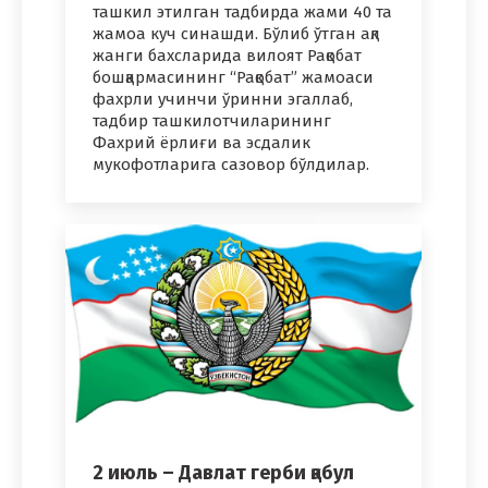
ташкил этилган тадбирда жами 40 та
жамоа куч синашди. Бўлиб ўтган ақл
жанги бахсларида вилоят Рақобат
бошқармасининг “Рақобат” жамоаси
фахрли учинчи ўринни эгаллаб,
тадбир ташкилотчиларининг
Фахрий ёрлиғи ва эсдалик
мукофотларига сазовор бўлдилар.
2 июль – Давлат герби қабул