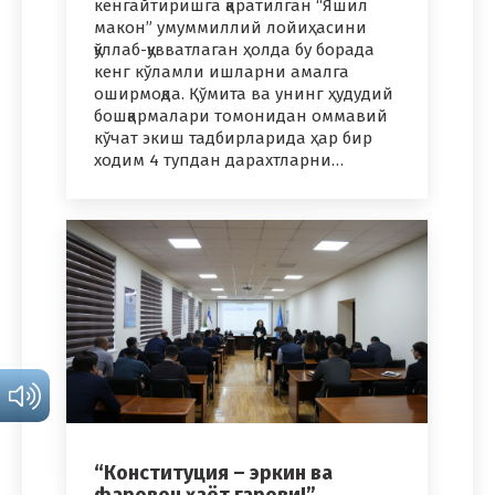
кенгайтиришга қаратилган “Яшил
макон” умуммиллий лойиҳасини
қўллаб-қувватлаган ҳолда бу борада
кенг кўламли ишларни амалга
оширмоқда. Қўмита ва унинг ҳудудий
бошқармалари томонидан оммавий
кўчат экиш тадбирларида ҳар бир
ходим 4 тупдан дарахтларни…
“Конституция – эркин ва