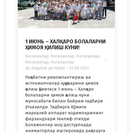
1 ИЮНЬ – ХАЛҚАРО БОЛАЛАРНИ
ҲИМОЯ ҚИЛИШ КУНИ!
Янгиликлар
,
Янгиликлар
,
Янгиликлар
,
Янгиликлар
,
Янгиликлар
By
Raqobat qo'mitasi
01.06.2024
Рақобатни ривожлантириш ва
истеъмолчилар ҳуқуқларини ҳимоя
қилиш қўмитаси 1 июнь – Халқаро
болаларни ҳимоя қилиш куни
муносабати билан байрам тадбири
ўтказилди. Тадбирга Қўмита
марказий аппарат ходимларининг
фарзандлари таклиф этилди.
Болажонлар шоу дастурларда
аниматорлар иштирокида рақсларга