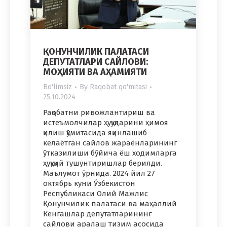
ҚОНУНЧИЛИК ПАЛАТАСИ
ДЕПУТАТЛАРИ САЙЛОВИ:
МОҲИЯТИ ВА АҲАМИЯТИ
Bo'limsiz
By
Raqobat qo'mitasi
25.10.2024
Рақобатни ривожлантириш ва
истеъмолчилар ҳуқуқларини ҳимоя
қилиш қўмитасида яқинлашиб
келаётган сайлов жараёнларининг
ўтказилиши бўйича ёш ходимларга
ҳуқуқий тушунтиришлар берилди.
Маълумот ўрнида. 2024 йил 27
октябрь куни Ўзбекистон
Республикаси Олий Мажлис
Қонунчилик палатаси ва маҳаллий
Кенгашлар депутатларининг
сайлови аралаш тизим асосида