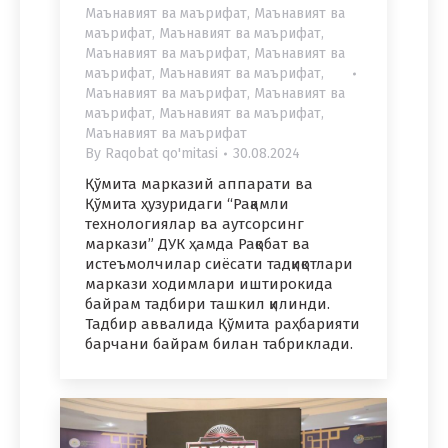
Маънавият ва маърифат
,
Маънавият ва
маърифат
,
Маънавият ва маърифат
,
Маънавият ва маърифат
,
Маънавият ва
маърифат
,
Маънавият ва маърифат
,
Маънавият ва маърифат
,
Маънавият ва
маърифат
,
Маънавият ва маърифат
,
Маънавият ва маърифат
By
Raqobat qo'mitasi
30.08.2024
Қўмита марказий аппарати ва
Қўмита ҳузуридаги “Рақамли
технологиялар ва аутсорсинг
маркази” ДУК ҳамда Рақобат ва
истеъмолчилар сиёсати тадқиқотлари
маркази ходимлари иштирокида
байрам тадбири ташкил қилинди.
Тадбир аввалида Қўмита раҳбарияти
барчани байрам билан табриклади.