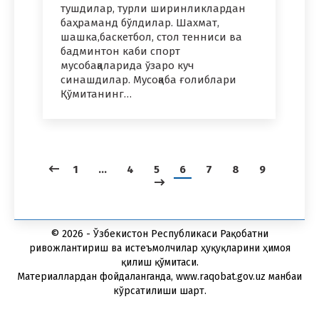
тушдилар, турли ширинликлардан
баҳраманд бўлдилар. Шахмат,
шашка,баскетбол, стол тенниси ва
бадминтон каби спорт
мусобақаларида ўзаро куч
синашдилар. Мусоқаба ғолиблари
Қўмитанинг…
1
…
4
5
6
7
8
9
© 2026 - Ўзбекистон Республикаси Рақобатни
ривожлантириш ва истеъмолчилар ҳуқуқларини ҳимоя
қилиш қўмитаси.
Материаллардан фойдаланганда, www.raqobat.gov.uz манбаи
кўрсатилиши шарт.