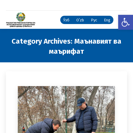
Open
Ўзб
Oʻzb
Рус
Eng
Category Archives:
Маънавият ва
маърифат
You are here: