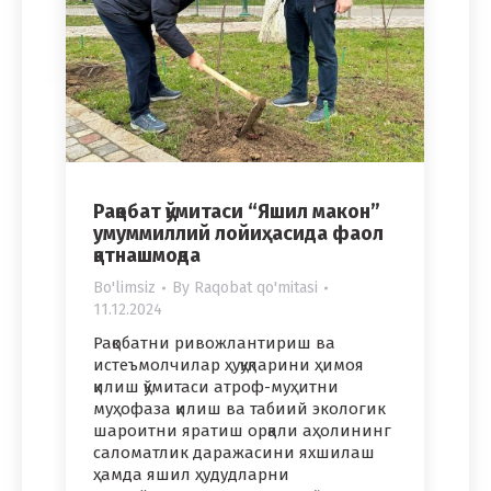
Рақобат қўмитаси “Яшил макон”
умуммиллий лойиҳасида фаол
қатнашмоқда
Bo'limsiz
By
Raqobat qo'mitasi
11.12.2024
Рақобатни ривожлантириш ва
истеъмолчилар ҳуқуқларини ҳимоя
қилиш қўмитаси атроф-муҳитни
муҳофаза қилиш ва табиий экологик
шароитни яратиш орқали аҳолининг
саломатлик даражасини яхшилаш
ҳамда яшил ҳудудларни