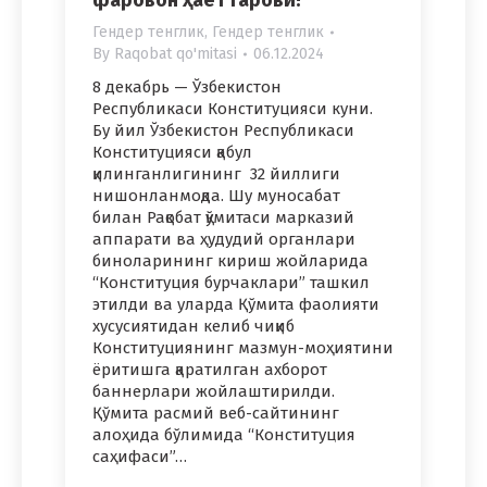
фаровон ҳаёт гарови!”
Гендер тенглик
,
Гендер тенглик
By
Raqobat qo'mitasi
06.12.2024
8 декабрь — Ўзбекистон
Республикаси Конституцияси куни.
Бу йил Ўзбекистон Республикаси
Конституцияси қабул
қилинганлигининг 32 йиллиги
нишонланмоқда. Шу муносабат
билан Рақобат қўмитаси марказий
аппарати ва ҳудудий органлари
биноларининг кириш жойларида
“Конституция бурчаклари” ташкил
этилди ва уларда Қўмита фаолияти
хусусиятидан келиб чиқиб
Конституциянинг мазмун-моҳиятини
ёритишга қаратилган ахборот
баннерлари жойлаштирилди.
Қўмита расмий веб-сайтининг
алоҳида бўлимида “Конституция
саҳифаси”…