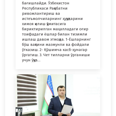
бағишлайди. Ўзбекистон
Республикаси Рақобатни
ривожлантириш ва
истеъмолчиларнинг ҳуқуқларини
химоя қилиш қўмитасига
бириктирилган маҳалладаги оғир
тоифадаги ёшлар билан тизимли
ишлаш давом этмоқда. 1-Ёшларнинг
бўш вақтини мазмунли ва фойдали
ўтказиш. 2- Қўшимча касб-ҳунагар
ўргатиш. 3. Чет тилларни ўрганиши
учун ўқув…