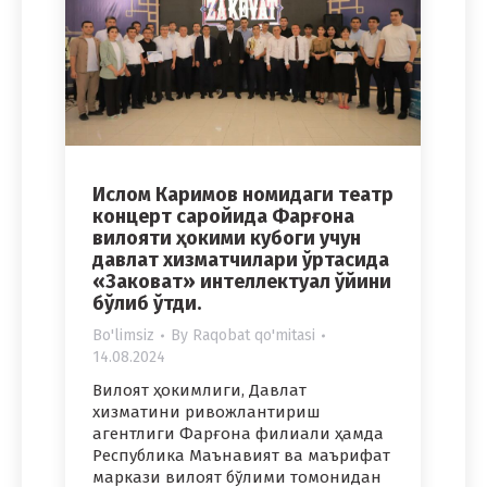
Ислом Каримов номидаги театр
концерт саройида Фарғона
вилояти ҳокими кубоги учун
давлат хизматчилари ўртасида
«Заковат» интеллектуал ўйини
бўлиб ўтди.
Bo'limsiz
By
Raqobat qo'mitasi
14.08.2024
Вилоят ҳокимлиги, Давлат
хизматини ривожлантириш
агентлиги Фарғона филиали ҳамда
Республика Маънавият ва маърифат
маркази вилоят бўлими томонидан