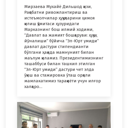
Мирзаева Мухайё Дильшод қизи,
Рақобатни ривожлантириш ва
истеъмолчилар ҳуқуқларини ҳимоя
қилиш қўмитаси ҳузуридаги
Марказнинг бош илмий ходими,
“Давлат ва жамият бошқаруви: ҳуқуқ
йўналиши” бўйича “Эл-Юрт умиди”
давлат дастури стипендианти
бўлгани ҳақида мамнуният билан
маълум қиламиз. Президентимизнинг
ташаббуси билан ташкил этилган
“Эл-Юрт умиди” дастури чет элда
ўқиш ва стажировка ўташ орқали
мамлакатимиз тараққиёти учун илғор
халқаро…