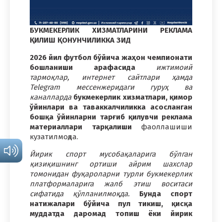
БУКМЕКЕРЛИК ХИЗМАТЛАРИНИ РЕКЛАМА
ҚИЛИШ ҚОНУНЧИЛИККА ЗИД
2026 йил футбол бўйича жаҳон чемпионати
бошланиши арафасида
ижтимоий
тармоқлар, интернет сайтлари ҳамда
Telegram мессенжеридаги гуруҳ ва
каналларда
букмекерлик хизматлари, қимор
ўйинлари ва таваккалчиликка асосланган
бошқа ўйинларни тарғиб қилувчи реклама
материаллари тарқалиши
фаоллашиши
кузатилмоқда.
Йирик спорт мусобақаларига бўлган
қизиқишнинг ортиши айрим шахслар
томонидан фуқароларни турли букмекерлик
платформаларига жалб этиш воситаси
сифатида қўлланилмоқда.
Бунда спорт
натижалари бўйича пул тикиш, қисқа
муддатда даромад топиш ёки йирик