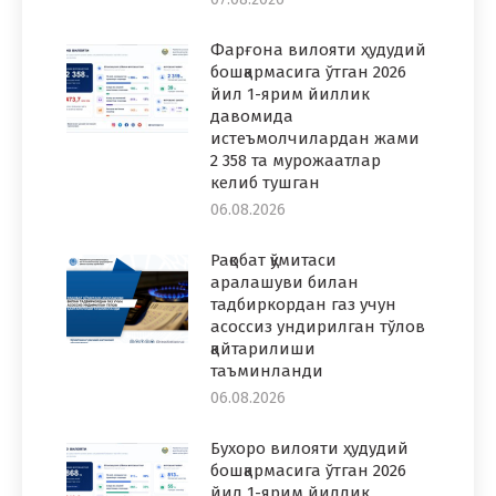
Фарғона вилояти ҳудудий
бошқармасига ўтган 2026
йил 1-ярим йиллик
давомида
истеъмолчилардан жами
2 358 та мурожаатлар
келиб тушган
06.08.2026
Рақобат қўмитаси
аралашуви билан
тадбиркордан газ учун
асоссиз ундирилган тўлов
қайтарилиши
таъминланди
06.08.2026
Бухоро вилояти ҳудудий
бошқармасига ўтган 2026
йил 1-ярим йиллик