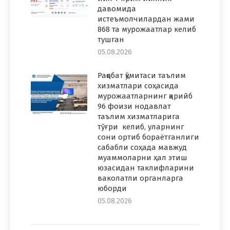
давомида
истеъмолчилардан жами
868 та мурожаатлар келиб
тушган
05.08.2026
Рақобат қўмитаси таълим
хизматлари соҳасида
мурожаатларнинг қарийб
96 фоизи нодавлат
таълим хизматларига
тўғри келиб, уларнинг
сони ортиб бораётганлиги
сабабли соҳада мавжуд
муаммоларни ҳал этиш
юзасидан таклифларини
ваколатли органларга
юборди
05.08.2026