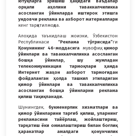
ютуқларга эришиш ҳақидаги ваъдалар
орқали аҳолини таваккалчиликка
асосланган ўйинларда иштирок этишга
ундовчи реклама ва ахборот материаллари
кенг тарқатилмоқда.
Алоҳида таъкидлаш жоизки, Ўзбекистон
Республикаси
“Реклама тўғрисида”
ги
Қонунининг 46-моддасига
мувофиқ,
қимор
ўйинлари ва таваккалчиликка асосланган
бошқа ўйинлар, шу жумладан
телекоммуникация тармоқлари ҳамда
Интернет жаҳон ахборот тармоғидан
фойдаланган ҳолда ташкил этиладиган
қимор ўйинлари ва таваккалчиликка
асосланган бошқа ўйинларни реклама
қилиш тақиқланади.
Шунингдек,
букмекерлик хизматлари ва
қимор ўйинларини тарғиб қилиш, уларнинг
рекламасини тайёрлаш, жойлаштириш,
тарқатиш ёки оммалаштириш билан боғлиқ
ҳаракатлар амалдаги қонунчилик