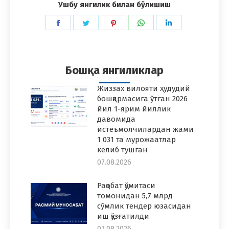
Ушбу янгилик билан бўлишиш
Share
Share
Share
Share
Share
on
on
on
on
on
Facebook
Twitter
Pinterest
WhatsApp
LinkedIn
Бошқа янгиликлар
Жиззах вилояти ҳудудий
бошқармасига ўтган 2026
йил 1-ярим йиллик
давомида
истеъмолчилардан жами
1 031 та мурожаатлар
келиб тушган
07.08.2026
Рақобат қўмитаси
томонидан 5,7 млрд
сўмлик тендер юзасидан
иш қўзғатилди
07.08.2026