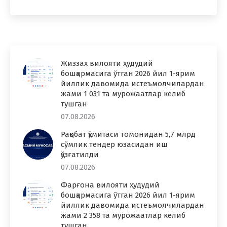
Жиззах вилояти ҳудудий
бошқармасига ўтган 2026 йил 1-ярим
йиллик давомида истеъмолчилардан
жами 1 031 та мурожаатлар келиб
тушган
07.08.2026
Рақобат қўмитаси томонидан 5,7 млрд
сўмлик тендер юзасидан иш
қўзғатилди
07.08.2026
Фарғона вилояти ҳудудий
бошқармасига ўтган 2026 йил 1-ярим
йиллик давомида истеъмолчилардан
жами 2 358 та мурожаатлар келиб
тушган