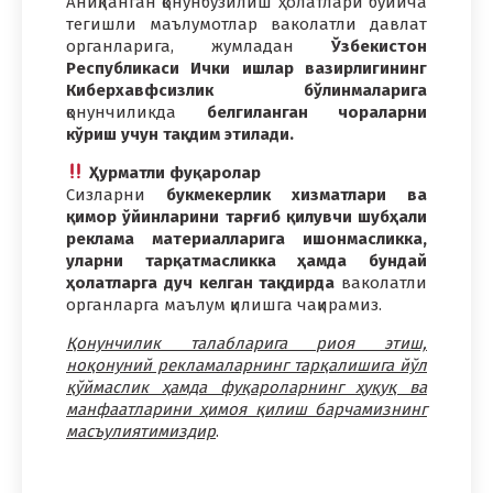
Аниқланган қонунбузилиш ҳолатлари бўйича
тегишли маълумотлар ваколатли давлат
органларига, жумладан
Ўзбекистон
Республикаси Ички ишлар вазирлигининг
Киберхавфсизлик бўлинмаларига
қонунчиликда
белгиланган чораларни
кўриш учун тақдим этилади.
Ҳурматли фуқаролар
Сизларни
букмекерлик хизматлари ва
қимор ўйинларини тарғиб қилувчи шубҳали
реклама материалларига ишонмасликка,
уларни тарқатмасликка ҳамда бундай
ҳолатларга дуч келган тақдирда
ваколатли
органларга маълум қилишга чақирамиз.
Қонунчилик талабларига риоя этиш,
ноқонуний рекламаларнинг тарқалишига йўл
қўймаслик ҳамда фуқароларнинг ҳуқуқ ва
манфаатларини ҳимоя қилиш барчамизнинг
масъулиятимиздир
.