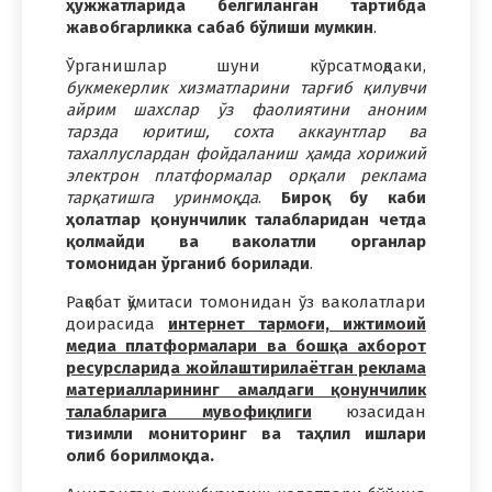
ҳужжатларида белгиланган тартибда
жавобгарликка сабаб бўлиши мумкин
.
Ўрганишлар шуни кўрсатмоқдаки,
букмекерлик хизматларини тарғиб қилувчи
айрим шахслар ўз фаолиятини аноним
тарзда юритиш, сохта аккаунтлар ва
тахаллуслардан фойдаланиш ҳамда хорижий
электрон платформалар орқали реклама
тарқатишга уринмоқда
.
Бироқ бу каби
ҳолатлар қонунчилик талабларидан четда
қолмайди ва ваколатли органлар
томонидан ўрганиб борилади
.
Рақобат қўмитаси томонидан ўз ваколатлари
доирасида
интернет тармоғи, ижтимоий
медиа платформалари ва бошқа ахборот
ресурсларида жойлаштирилаётган реклама
материалларининг амалдаги қонунчилик
талабларига мувофиқлиги
юзасидан
тизимли мониторинг ва таҳлил ишлари
олиб борилмоқда.