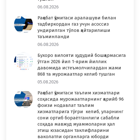
06.08.2026
Рақобат қўмитаси аралашуви билан
тадбиркордан газ учун асоссиз
ундирилган тўлов қайтарилиши
таъминланди
06.08.2026
Бухоро вилояти ҳудудий бошқармасига
ўтган 2026 йил 1-ярим йиллик
давомида истеъмолчилардан жами
868 та мурожаатлар келиб тушган
05.08.2026
Рақобат қўмитаси таълим хизматлари
соҳасида мурожаатларнинг қарийб 96
фоизи нодавлат таълим
хизматларига тўғри келиб, уларнинг
сони ортиб бораётганлиги сабабли
соҳада мавжуд муаммоларни ҳал
этиш юзасидан таклифларини
ваколатли органларга юборди