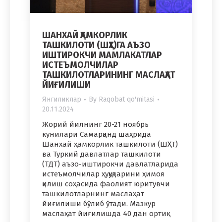
ШАНХАЙ ҲАМКОРЛИК
ТАШКИЛОТИ (ШҲТ)ГА АЪЗО
ИШТИРОКЧИ МАМЛАКАТЛАР
ИСТЕЪМОЛЧИЛАР
ТАШКИЛОТЛАРИНИНГ МАСЛАҲАТ
ЙИҒИЛИШИ
Янгиликлар
By
Raqobat qo'mitasi
20.11.2024
Жорий йилнинг 20-21 ноябрь
кунилари Самарқанд шаҳрида
Шанхай ҳамкорлик ташкилоти (ШҲТ)
ва Туркий давлатлар ташкилоти
(ТДТ) аъзо-иштирокчи давлатларида
истеъмолчилар ҳуқуқларини ҳимоя
қилиш соҳасида фаолият юритувчи
ташкилотларнинг маслаҳат
йиғилиши бўлиб ўтади. Мазкур
маслаҳат йиғилишда 40 дан ортиқ