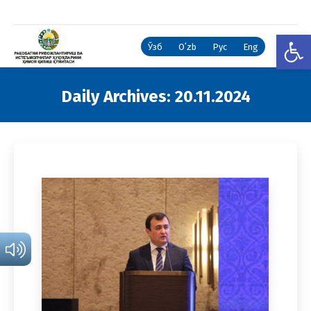
Open
Ўзб
Oʻzb
Рус
Eng
Daily Archives:
20.11.2024
You are here: