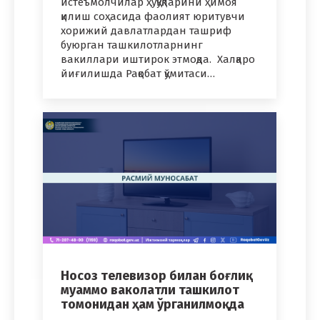
истеъмолчилар ҳуқуқларини ҳимоя
қилиш соҳасида фаолият юритувчи
хорижий давлатлардан ташриф
буюрган ташкилотларнинг
вакиллари иштирок этмоқда. Халқаро
йиғилишда Рақобат қўмитаси…
Носоз телевизор билан боғлиқ
муаммо ваколатли ташкилот
томонидан ҳам ўрганилмоқда