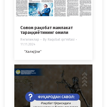
Соғлом рақобат мамлакат
тараққиётининг омили
Янгиликлар
By
Raqobat qo'mitasi
11.11.2024
“Халқ сўзи”