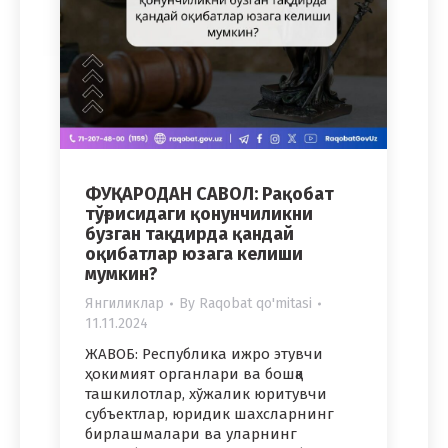
ФУҚАРОДАН САВОЛ: Рақобат
тўғрисидаги қонунчиликни
бузган тақдирда қандай
оқибатлар юзага келиши
мумкин?
Янгиликлар
By
Raqobat qo'mitasi
11.11.2024
ЖАВОБ: Республика ижро этувчи
ҳокимият органлари ва бошқа
ташкилотлар, хўжалик юритувчи
субъектлар, юридик шахсларнинг
бирлашмалари ва уларнинг