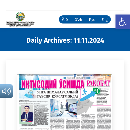
Open
Ўзб
Oʻzb
Рус
Eng
Daily Archives:
11.11.2024
You are here: