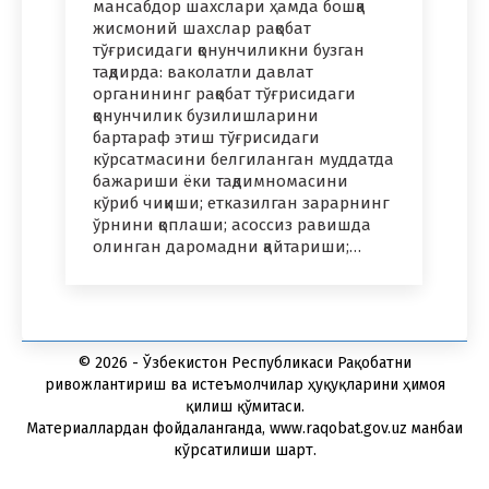
мансабдор шахслари ҳамда бошқа
жисмоний шахслар рақобат
тўғрисидаги қонунчиликни бузган
тақдирда: ваколатли давлат
органининг рақобат тўғрисидаги
қонунчилик бузилишларини
бартараф этиш тўғрисидаги
кўрсатмасини белгиланган муддатда
бажариши ёки тақдимномасини
кўриб чиқиши; етказилган зарарнинг
ўрнини қоплаши; асоссиз равишда
олинган даромадни қайтариши;…
© 2026 - Ўзбекистон Республикаси Рақобатни
ривожлантириш ва истеъмолчилар ҳуқуқларини ҳимоя
қилиш қўмитаси.
Материаллардан фойдаланганда, www.raqobat.gov.uz манбаи
кўрсатилиши шарт.