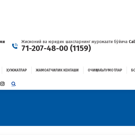
ҲУЖЖАТЛАР
ЖАМОАТЧИЛИК КЕНГАШИ
ОЧИҚ МАЪЛУМОТЛАР
ОҒЛАНИШ
ами
Жисмоний ва юридик шахсларнинг мурожаати бўйича
Ca
71-207-48-00 (1159)
ҲУЖЖАТЛАР
ЖАМОАТЧИЛИК КЕНГАШИ
ОЧИҚ МАЪЛУМОТЛАР
Б
E
TTER
INSTAGRAM
E
PAGE
ENS
OPENS
IN
W
NEW
W
NDOW
WINDOW