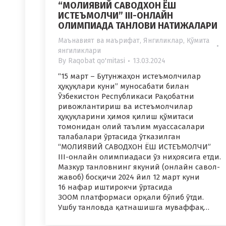
“МОЛИЯВИЙ САВОДХОН ЁШ
ИСТЕЪМОЛЧИ” III-ОНЛАЙН
ОЛИМПИАДА ТАНЛОВИ НАТИЖАЛАРИ
Маънавият ва маърифат
,
Янгиликлар
,
Қўмита
янгиликлари
By
Raqobat qo'mitasi
13.03.2024
“15 март – Бутунжаҳон истеъмолчилар
ҳуқуқлари куни” муносабати билан
Ўзбекистон Республикаси Рақобатни
ривожлантириш ва истеъмолчилар
ҳуқуқларини ҳимоя қилиш қўмитаси
томонидан олий таълим муассасалари
талабалари ўртасида ўтказилган
“МОЛИЯВИЙ САВОДХОН ЁШ ИСТЕЪМОЛЧИ”
III-онлайн олимпиадаси ўз ниҳоясига етди.
Мазкур танловнинг якуний (онлайн савол-
жавоб) босқичи 2024 йил 12 март куни
16 нафар иштирокчи ўртасида
ЗООМ платформаси орқали бўлиб ўтди.
Ушбу танловда қатнашишга муваффақ…