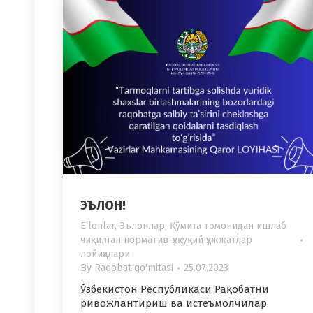
ЭЪЛОН!
Eʼlonlar
,
Эълонлар
,
Қўмита томонидан ишлаб
чиқилган норматив-ҳуқуқий ҳужжатлар
лойиҳалари
By
Raqobat qo'mitasi
25.07.2023
Ўзбекистон Республикаси Рақобатни
ривожлантириш ва истеъмолчилар