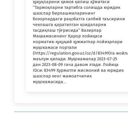
ҳуқуқларини ҳимоя қилиш қўмитаси
“Тармоқларни тартибга солишда юридик
шахслар бирлашмаларининг
бозорлардаги рақобатга салбий таъсирини
чеклашга қаратилган қоидаларни
тасдиқлаш тўғрисида” Вазирлар
Маҳкамасининг Қарор лойиҳаси
норматив-ҳуқуқий ҳужжатлар лойиҳалари
муҳокамаси портали
(https://regulation.gov.uz/oz/d/83499)га ж
маълум қилади. Муҳокамалар 2023-07-25
дан 2023-08-09 гача давом этади. Лойиҳа
IDси: 83499 Ҳурматли жисмоний ва юридик
шахслар кенг жамоатчилик
муҳокамасида…