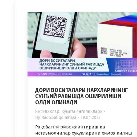
ДОРИ ВОСИТАЛАРИ НАРХЛАРИНИНГ
СУНЪИЙ РАВИШДА ОШИРИЛИШИ
ОЛДИ ОЛИНАДИ
Янгиликлар
,
Қўмита янгиликлари
By
Raqobat qo'mitasi
29.04.2023
Рақобатни ривожлантириш ва
истеъмолчилар ҳуқуқларини ҳимоя қилиш