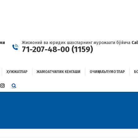
ҲУЖЖАТЛАР
ЖАМОАТЧИЛИК КЕНГАШИ
ОЧИҚ МАЪЛУМОТЛАР
ОҒЛАНИШ
ами
Жисмоний ва юридик шахсларнинг мурожаати бўйича
Ca
71-207-48-00 (1159)
ҲУЖЖАТЛАР
ЖАМОАТЧИЛИК КЕНГАШИ
ОЧИҚ МАЪЛУМОТЛАР
Б
E
TTER
INSTAGRAM
E
PAGE
ENS
OPENS
IN
W
NEW
W
NDOW
WINDOW