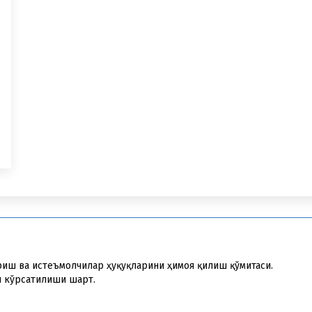
риш ва истеъмолчилар ҳуқуқларини ҳимоя қилиш қўмитаси.
и кўрсатилиши шарт.