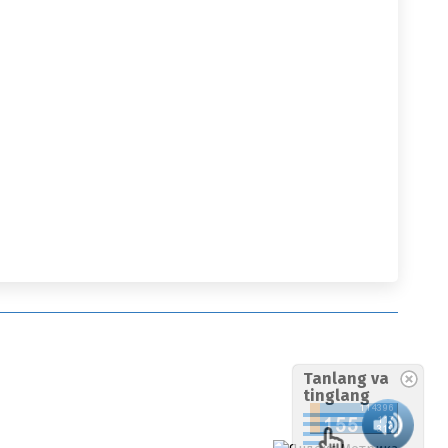
Tanlang va
tinglang