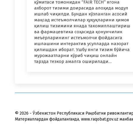
қўмитаси томонидан “FAIR TECH” ягона
ахборот тизими доирасида алоҳида модул
ишлаб чиқилди. Бундан кўзланган асосий
мақсад истеъмолчилар ҳуқуқларини ҳимоя
қилиш тизимини янада такомиллаштириш
ва фармацевтика соҳасида қонунчилик
меъёрларининг истеъмолчи фойдасига
ишлашини интерактив усулларда назорат
қилишдан иборат. Ушбу янги тизим бўйича
мурожаатларни кўриб чиқиш онлайн
тарзда тезкор амалга оширилади…
© 2026 - Ўзбекистон Республикаси Рақобатни ривожланти
Материаллардан фойдаланганда, www.raqobat.gov.uz манба