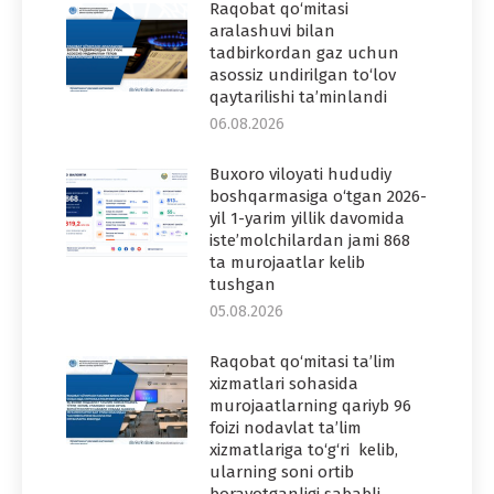
Raqobat qo‘mitasi
aralashuvi bilan
tadbirkordan gaz uchun
asossiz undirilgan to‘lov
qaytarilishi ta’minlandi
06.08.2026
Buxoro viloyati hududiy
boshqarmasiga o‘tgan 2026-
yil 1-yarim yillik davomida
iste’molchilardan jami 868
ta murojaatlar kelib
tushgan
05.08.2026
Raqobat qo‘mitasi ta’lim
xizmatlari sohasida
murojaatlarning qariyb 96
foizi nodavlat ta’lim
xizmatlariga to‘g‘ri kelib,
ularning soni ortib