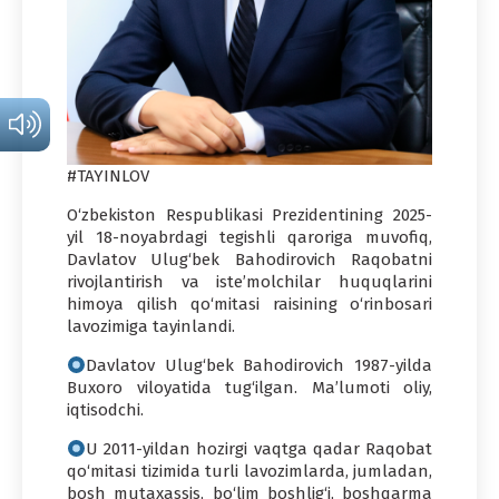
#TAYINLOV
O‘zbekiston Respublikasi Prezidentining 2025-
yil 18-noyabrdagi tegishli qaroriga muvofiq,
Davlatov Ulug‘bek Bahodirovich Raqobatni
rivojlantirish va iste’molchilar huquqlarini
himoya qilish qo‘mitasi raisining o‘rinbosari
lavozimiga tayinlandi.
Davlatov Ulug‘bek Bahodirovich 1987-yilda
Buxoro viloyatida tug‘ilgan. Ma’lumoti oliy,
iqtisodchi.
U 2011-yildan hozirgi vaqtga qadar Raqobat
qo‘mitasi tizimida turli lavozimlarda, jumladan,
bosh mutaxassis, bo‘lim boshlig‘i, boshqarma