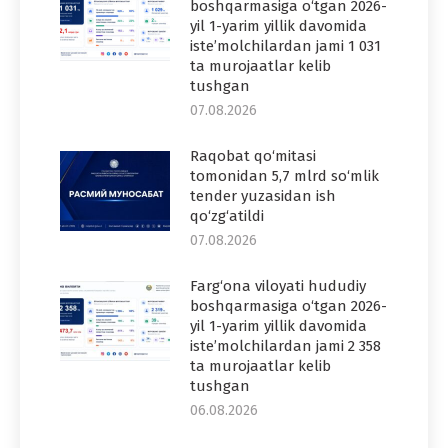
boshqarmasiga o‘tgan 2026-
yil 1-yarim yillik davomida
iste’molchilardan jami 1 031
ta murojaatlar kelib
tushgan
07.08.2026
Raqobat qo‘mitasi
tomonidan 5,7 mlrd so‘mlik
tender yuzasidan ish
qo‘zg‘atildi
07.08.2026
Farg‘ona viloyati hududiy
boshqarmasiga o‘tgan 2026-
yil 1-yarim yillik davomida
iste’molchilardan jami 2 358
ta murojaatlar kelib
tushgan
06.08.2026