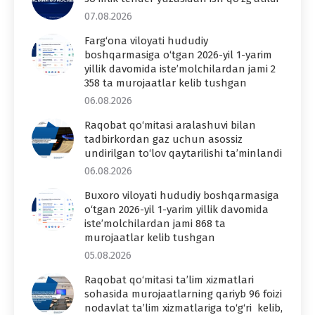
07.08.2026
Farg‘ona viloyati hududiy
boshqarmasiga o‘tgan 2026-yil 1-yarim
yillik davomida iste’molchilardan jami 2
358 ta murojaatlar kelib tushgan
06.08.2026
Raqobat qo‘mitasi aralashuvi bilan
tadbirkordan gaz uchun asossiz
undirilgan to‘lov qaytarilishi ta’minlandi
06.08.2026
Buxoro viloyati hududiy boshqarmasiga
o‘tgan 2026-yil 1-yarim yillik davomida
iste’molchilardan jami 868 ta
murojaatlar kelib tushgan
05.08.2026
Raqobat qo‘mitasi ta’lim xizmatlari
sohasida murojaatlarning qariyb 96 foizi
nodavlat ta’lim xizmatlariga to‘g‘ri kelib,