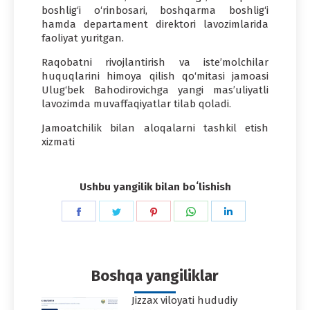
boshlig‘i o‘rinbosari, boshqarma boshlig‘i
hamda departament direktori lavozimlarida
faoliyat yuritgan.
Raqobatni rivojlantirish va iste’molchilar
huquqlarini himoya qilish qo‘mitasi jamoasi
Ulug‘bek Bahodirovichga yangi mas’uliyatli
lavozimda muvaffaqiyatlar tilab qoladi.
Jamoatchilik bilan aloqalarni tashkil etish
xizmati
Ushbu yangilik bilan boʻlishish
Share
Share
Share
Share
Share
on
on
on
on
on
Facebook
Twitter
Pinterest
WhatsApp
LinkedIn
Boshqa yangiliklar
Jizzax viloyati hududiy