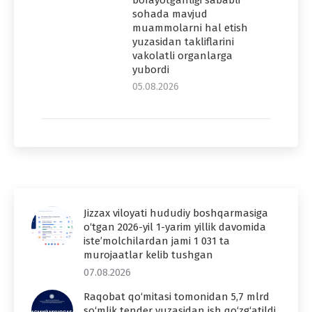
borayotganligi sababli
sohada mavjud
muammolarni hal etish
yuzasidan takliflarini
vakolatli organlarga
yubordi
05.08.2026
Jizzax viloyati hududiy boshqarmasiga
o‘tgan 2026-yil 1-yarim yillik davomida
iste’molchilardan jami 1 031 ta
murojaatlar kelib tushgan
07.08.2026
Raqobat qo‘mitasi tomonidan 5,7 mlrd
so‘mlik tender yuzasidan ish qo‘zg‘atildi