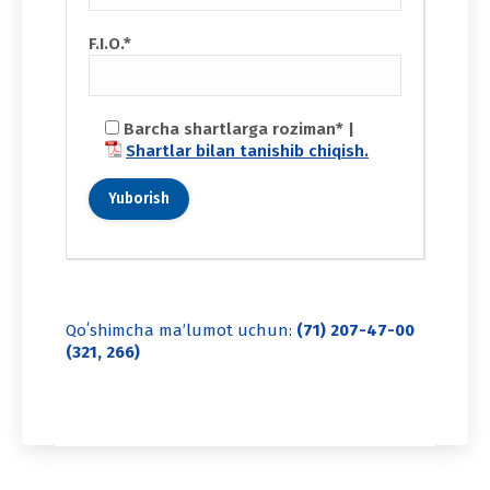
F.I.O.*
Barcha shartlarga roziman* |
Shartlar bilan tanishib chiqish.
Qoʻshimcha maʼlumot uchun:
(71) 207-47-00
(321, 266)