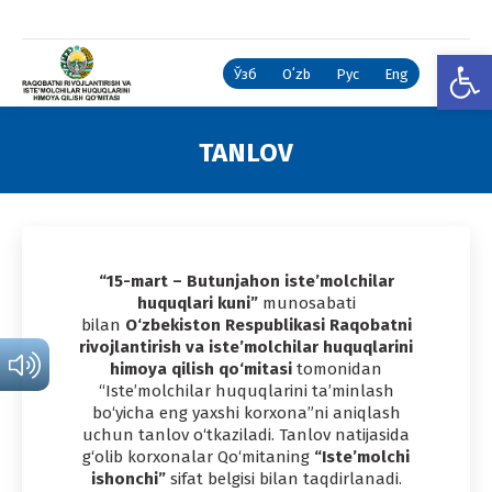
Open
Ўзб
Oʻzb
Рус
Eng
TANLOV
You are here:
“15-mart – Butunjahon iste’molchilar
huquqlari kuni”
munosabati
bilan
O‘zbekiston Respublikasi Raqobatni
rivojlantirish va iste’molchilar huquqlarini
himoya qilish qo‘mitasi
tomonidan
“Iste’molchilar huquqlarini ta’minlash
bo‘yicha eng yaxshi korxona”ni aniqlash
uchun tanlov o‘tkaziladi. Tanlov natijasida
g‘olib korxonalar Qo‘mitaning
“Iste’molchi
ishonchi”
sifat belgisi bilan taqdirlanadi.