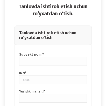
Tanlovda ishtirok etish uchun
ro‘yxatdan o‘tish.
Tanlovda ishtirok etish uchun
ro‘yxatdan o‘tish
Subyekt nomi*
INN*
Yuridik manzili*