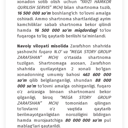
xonadon sotib olish uchun
“FAYZI HAMKOR
QURILISH SERVIS” MCHJ
bilan shartnoma tuzib,
16 500 000 so‘m
boshlang‘ich to‘lovni amalga
oshiradi. Ammo shartnoma shartlaridagi ayrim
kamchiliklar sabab shartnoma bekor qilindi
hamda
16 500 000 so‘m miqdordagi
to‘lov
fuqaroga to‘liq qaytarib berilishi ta’minlandi.
Navoiy viloyati misolida
Zarafshon shahrida
yashovchi
fuqaro N.O‘
va “MEGA STORY GROUP
ZARAFSHAN” MCHJ
o‘rtasida shartnoma
tuzilgan. Shartnomaga asosan, Zarafshon
shahrida qurilayotgan 2 xonali bo‘lgan
xonadonning umumiy bahosi
463 600 000
so‘m
qilib belgilanganligi, shundan
88 000
000 so‘m
to‘lovni amalga oshirganligi, fuqaro
o‘z arizasiga binoan shartnomani bekor
qilganligi, biroq
“MEGA STORY GROUP
ZARAFSHAN” MCHJ
tomonidan qilingan
to‘lovlarni o‘z vaqtida qaytarib
berilmayotganligidan noroziligini bildirgan
hamda murojaatchiga
80 000 000 so‘m
pul
mablag‘lari qaytarildi.