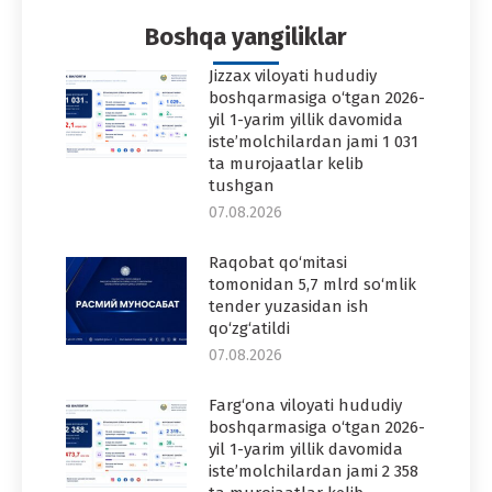
Facebook
Twitter
Pinterest
WhatsApp
LinkedIn
Boshqa yangiliklar
Jizzax viloyati hududiy
boshqarmasiga o‘tgan 2026-
yil 1-yarim yillik davomida
iste’molchilardan jami 1 031
ta murojaatlar kelib
tushgan
07.08.2026
Raqobat qo‘mitasi
tomonidan 5,7 mlrd so‘mlik
tender yuzasidan ish
qo‘zg‘atildi
07.08.2026
Farg‘ona viloyati hududiy
boshqarmasiga o‘tgan 2026-
yil 1-yarim yillik davomida
iste’molchilardan jami 2 358