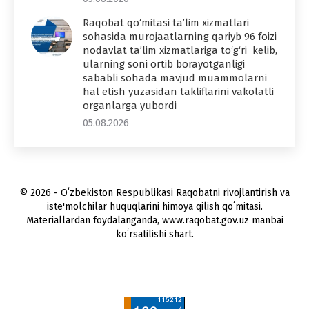
Raqobat qo‘mitasi ta’lim xizmatlari
sohasida murojaatlarning qariyb 96 foizi
nodavlat ta’lim xizmatlariga to‘g‘ri kelib,
ularning soni ortib borayotganligi
sababli sohada mavjud muammolarni
hal etish yuzasidan takliflarini vakolatli
organlarga yubordi
05.08.2026
© 2026 - Oʻzbekiston Respublikasi Raqobatni rivojlantirish va
iste'molchilar huquqlarini himoya qilish qoʻmitasi.
Materiallardan foydalanganda, www.raqobat.gov.uz manbai
koʻrsatilishi shart.