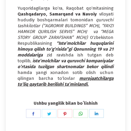
Yuqoridagilarga ko‘ra, Raqobat qo‘mitasining
Qashqadaryo, Samarqand
va Navoiy
viloyati
hududiy boshqarmalari tomonidan
quruvchi
tashkilotlar (“AGROMIR BUILDINGS” MCHJ, “FAYZI
HAMKOR QURILISH SERVIS” MCHJ va “MEGA
STORY GROUP ZARAFSHAN” MCHJ)
O‘zbekiston
Respublikasining
“Iste’molchilar huquqlarini
himoya qilish to‘g‘risida”gi Qonunning 19 va 21
moddalariga
zid ravishda ish tutgan deb
topilib,
iste’molchilar va quruvchi kompaniyalar
o‘rtasida tuzilgan shartnomalar bekor qilindi
hamda yangi xonadon sotib olish uchun
qilingan barcha to‘lovlar
murojaatchilarga
to‘liq qaytarib berilishi ta’minlandi.
Ushbu yangilik bilan boʻlishish
Share
Share
Share
Share
Share
on
on
on
on
on