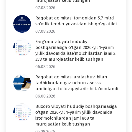
murojaatlar kelib tushgan
07.08.2026
Raqobat qo‘mitasi tomonidan 5,7 mlrd
so‘mlik tender yuzasidan ish qo‘zg‘atildi
07.08.2026
Farg‘ona viloyati hududiy
boshqarmasiga o‘tgan 2026-yil 1-yarim
yillik davomida iste’molchilardan jami 2
358 ta murojaatlar kelib tushgan
06.08.2026
Raqobat qo‘mitasi aralashuvi bilan
tadbirkordan gaz uchun asossiz
undirilgan to‘lov qaytarilishi ta’minlandi
06.08.2026
Buxoro viloyati hududiy boshqarmasiga
o‘tgan 2026-yil 1-yarim yillik davomida
iste’molchilardan jami 868 ta
murojaatlar kelib tushgan
05.08.2026