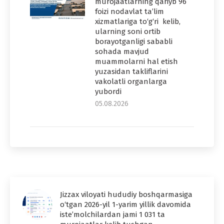
murojaatlarning qariyb 96
foizi nodavlat ta’lim
xizmatlariga to‘g‘ri kelib,
ularning soni ortib
borayotganligi sababli
sohada mavjud
muammolarni hal etish
yuzasidan takliflarini
vakolatli organlarga
yubordi
05.08.2026
Jizzax viloyati hududiy boshqarmasiga
o‘tgan 2026-yil 1-yarim yillik davomida
iste’molchilardan jami 1 031 ta