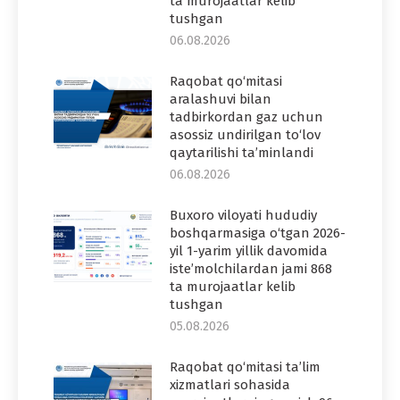
ta murojaatlar kelib
tushgan
06.08.2026
Raqobat qo‘mitasi
aralashuvi bilan
tadbirkordan gaz uchun
asossiz undirilgan to‘lov
qaytarilishi ta’minlandi
06.08.2026
Buxoro viloyati hududiy
boshqarmasiga o‘tgan 2026-
yil 1-yarim yillik davomida
iste’molchilardan jami 868
ta murojaatlar kelib
tushgan
05.08.2026
Raqobat qo‘mitasi ta’lim
xizmatlari sohasida