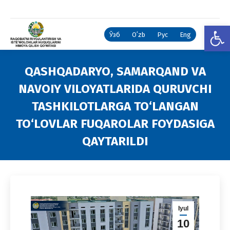
Open
Ўзб
Oʻzb
Рус
Eng
QASHQADARYO, SAMARQAND VA
NAVOIY VILOYATLARIDA QURUVCHI
TASHKILOTLARGA TO‘LANGAN
TO‘LOVLAR FUQAROLAR FOYDASIGA
QAYTARILDI
You are here:
Iyul
10