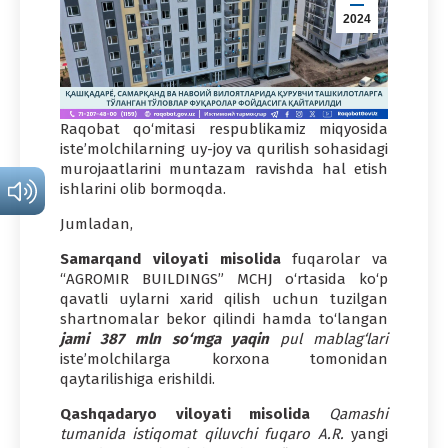
2024
Raqobat qo‘mitasi respublikamiz miqyosida
iste’molchilarning uy-joy va qurilish sohasidagi
murojaatlarini muntazam ravishda hal etish
ishlarini olib bormoqda.
Jumladan,
Samarqand viloyati misolida
fuqarolar va
“AGROMIR BUILDINGS” MCHJ o‘rtasida ko‘p
qavatli uylarni xarid qilish uchun tuzilgan
shartnomalar bekor qilindi hamda to‘langan
jami 387 mln so‘mga yaqin
pul mablag‘lari
iste’molchilarga korxona tomonidan
qaytarilishiga erishildi.
Qashqadaryo viloyati
misolida
Qamashi
tumanida istiqomat qiluvchi fuqaro A.R.
yangi