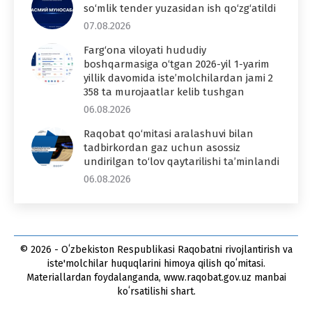
so‘mlik tender yuzasidan ish qo‘zg‘atildi
07.08.2026
Farg‘ona viloyati hududiy
boshqarmasiga o‘tgan 2026-yil 1-yarim
yillik davomida iste’molchilardan jami 2
358 ta murojaatlar kelib tushgan
06.08.2026
Raqobat qo‘mitasi aralashuvi bilan
tadbirkordan gaz uchun asossiz
undirilgan to‘lov qaytarilishi ta’minlandi
06.08.2026
© 2026 - Oʻzbekiston Respublikasi Raqobatni rivojlantirish va
iste'molchilar huquqlarini himoya qilish qoʻmitasi.
Materiallardan foydalanganda, www.raqobat.gov.uz manbai
koʻrsatilishi shart.