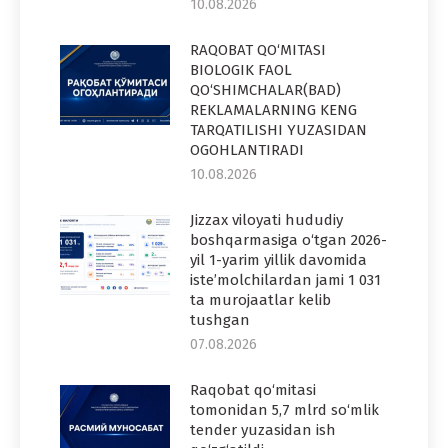
10.08.2026
RAQOBAT QO‘MITASI
BIOLOGIK FAOL
QO‘SHIMCHALAR(BAD)
REKLAMALARNING KENG
TARQATILISHI YUZASIDAN
OGOHLANTIRADI
10.08.2026
Jizzax viloyati hududiy
boshqarmasiga o‘tgan 2026-
yil 1-yarim yillik davomida
iste’molchilardan jami 1 031
ta murojaatlar kelib
tushgan
07.08.2026
Raqobat qo‘mitasi
tomonidan 5,7 mlrd so‘mlik
tender yuzasidan ish