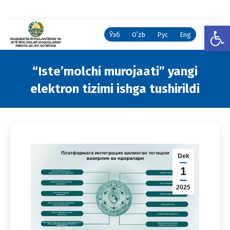
Open
Ўзб
Oʻzb
Рус
Eng
“Iste’molchi murojaati” yangi
elektron tizimi ishga tushirildi
You are here:
Dek
1
2025