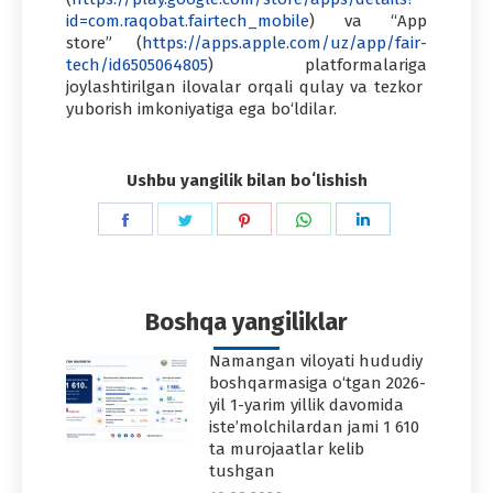
id=com.raqobat.fairtech_mobile
) va “App
store” (
https://apps.apple.com/uz/app/fair-
tech/id6505064805
) platformalariga
joylashtirilgan ilovalar orqali qulay va tezkor
yuborish imkoniyatiga ega bo‘ldilar.
Ushbu yangilik bilan boʻlishish
Share
Share
Share
Share
Share
on
on
on
on
on
Facebook
Twitter
Pinterest
WhatsApp
LinkedIn
Boshqa yangiliklar
Namangan viloyati hududiy
boshqarmasiga o‘tgan 2026-
yil 1-yarim yillik davomida
iste’molchilardan jami 1 610
ta murojaatlar kelib
tushgan