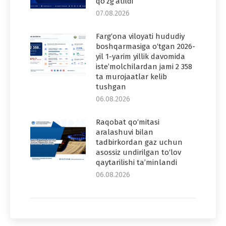
qo‘zg‘atildi
07.08.2026
Farg‘ona viloyati hududiy
boshqarmasiga o‘tgan 2026-
yil 1-yarim yillik davomida
iste’molchilardan jami 2 358
ta murojaatlar kelib
tushgan
06.08.2026
Raqobat qo‘mitasi
aralashuvi bilan
tadbirkordan gaz uchun
asossiz undirilgan to‘lov
qaytarilishi ta’minlandi
06.08.2026