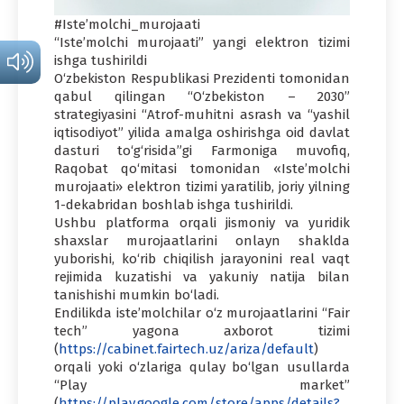
#Iste’molchi_murojaati
“Iste’molchi murojaati” yangi elektron tizimi
ishga tushirildi
O‘zbekiston Respublikasi Prezidenti tomonidan
qabul qilingan “O‘zbekiston – 2030”
strategiyasini “Atrof-muhitni asrash va “yashil
iqtisodiyot” yilida amalga oshirishga oid davlat
dasturi to‘g‘risida”gi Farmoniga muvofiq,
Raqobat qo‘mitasi tomonidan «Iste’molchi
murojaati» elektron tizimi yaratilib, joriy yilning
1-dekabridan boshlab ishga tushirildi.
Ushbu platforma orqali jismoniy va yuridik
shaxslar murojaatlarini onlayn shaklda
yuborishi, ko‘rib chiqilish jarayonini real vaqt
rejimida kuzatishi va yakuniy natija bilan
tanishishi mumkin bo‘ladi.
Endilikda iste’molchilar o‘z murojaatlarini “Fair
tech” yagona axborot tizimi
(
https://cabinet.fairtech.uz/ariza/default
)
orqali yoki o‘zlariga qulay bo‘lgan usullarda
“Play market”
(
https://play.google.com/store/apps/details?