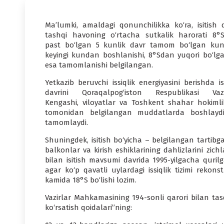
Ma’lumki, amaldagi qonunchilikka ko‘ra, isitish d
tashqi havoning o‘rtacha sutkalik harorati 8°
past bo‘lgan 5 kunlik davr tamom bo‘lgan ku
keyingi kundan boshlanishi, 8°Sdan yuqori bo‘lg
esa tamomlanishi belgilangan.
Yetkazib beruvchi issiqlik energiyasini berishda is
davrini Qoraqalpog‘iston Respublikasi Vazi
Kengashi, viloyatlar va Toshkent shahar hokimlik
tomonidan belgilangan muddatlarda boshlayd
tamomlaydi.
Shuningdek, isitish bo‘yicha – belgilangan tartibga 
balkonlar va kirish eshiklarining dahlizlarini zichla
bilan isitish mavsumi davrida 1995-yilgacha quril
agar ko‘p qavatli uylardagi issiqlik tizimi rekon
kamida 18°S bo‘lishi lozim.
Vazirlar Mahkamasining 194-sonli qarori bilan tasdi
ko‘rsatish qoidalari”ning: