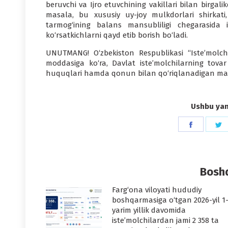
beruvchi va Ijro etuvchining vakillari bilan birgali
masala, bu xususiy uy-joy mulkdorlari shirkati
tarmog‘ining balans mansubliligi chegarasida is
ko‘rsatkichlarni qayd etib borish bo‘ladi.
UNUTMANG! O‘zbekiston Respublikasi “Iste’molchi
moddasiga ko‘ra, Davlat iste’molchilarning tovar
huquqlari hamda qonun bilan qo‘riqlanadigan manfa
Ushbu yang
Share
S
on
o
Faceboo
T
Boshq
Farg‘ona viloyati hududiy
boshqarmasiga o‘tgan 2026-yil 1
yarim yillik davomida
iste’molchilardan jami 2 358 ta