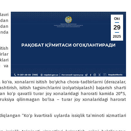
avri
Okt
Sdan
ndan
29
anda
2025
itish
rlar
lari
i va
ko‘ra, xonalarni isitish bo‘yicha chora-tadbirlarni (derazalar,
shtirish, isitish tagsinchlarini izolyatsiyalash) bajarish sharti
gan ko‘p qavatli turar joy xonalaridagi harorati kamida 20°S,
struksiya qilinmagan bo‘lsa – turar joy xonalaridagi harorat
qlangan “Ko‘p kvartirali uylarda issiqlik ta’minoti xizmatlari