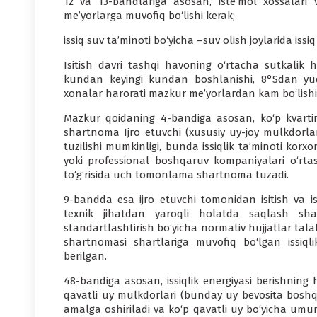
12 va 13-bandlariga asosan, iste’mol xossalari va
me’yorlarga muvofiq bo‘lishi kerak;
issiq suv ta’minoti bo‘yicha –suv olish joylarida issi
Isitish davri tashqi havoning o‘rtacha sutkalik
kundan keyingi kundan boshlanishi, 8°Sdan yuq
xonalar harorati mazkur me’yorlardan kam bo‘lishig
Mazkur qoidaning 4-bandiga asosan, ko‘p kvarti
shartnoma Ijro etuvchi (xususiy uy-joy mulkdorla
tuzilishi mumkinligi, bunda issiqlik ta’minoti korxo
yoki professional boshqaruv kompaniyalari o‘rtasi
to‘g‘risida uch tomonlama shartnoma tuzadi.
9-bandda esa ijro etuvchi tomonidan isitish va is
texnik jihatdan yaroqli holatda saqlash shar
standartlashtirish bo‘yicha normativ hujjatlar tala
shartnomasi shartlariga muvofiq bo‘lgan issiqlik 
berilgan.
48-bandiga asosan, issiqlik energiyasi berishning h
qavatli uy mulkdorlari (bunday uy bevosita boshqa
amalga oshiriladi va ko‘p qavatli uy bo‘yicha umum