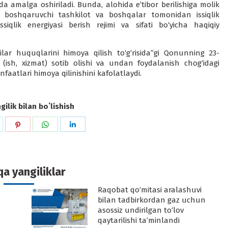
kda amalga oshiriladi. Bunda, alohida e’tibor berilishiga molik
, boshqaruvchi tashkilot va boshqalar tomonidan issiqlik
siqlik energiyasi berish rejimi va sifati bo‘yicha haqiqiy
lar huquqlarini himoya qilish to‘g‘risida”gi Qonunning 23-
 (ish, xizmat) sotib olishi va undan foydalanish chog‘idagi
atlari himoya qilinishini kafolatlaydi.
ilik bilan boʻlishish
hare
Share
Share
Share
n
on
on
on
k
witter
Pinterest
WhatsApp
LinkedIn
a yangiliklar
Raqobat qo‘mitasi aralashuvi
-
bilan tadbirkordan gaz uchun
asossiz undirilgan to‘lov
qaytarilishi ta’minlandi