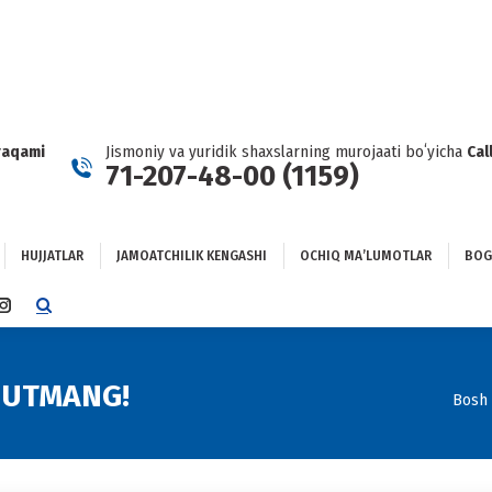
HUJJATLAR
JAMOATCHILIK KENGASHI
OCHIQ MAʼLUMOTLAR
GʻLANISH
raqami
Jismoniy va yuridik shaxslarning murojaati boʻyicha
Cal
71-207-48-00 (1159)
HUJJATLAR
JAMOATCHILIK KENGASHI
OCHIQ MAʼLUMOTLAR
BOG
TTER
INSTAGRAM
E
PAGE
NS
OPENS
IN
NUTMANG!
You a
Bosh 
NEW
DOW
WINDOW