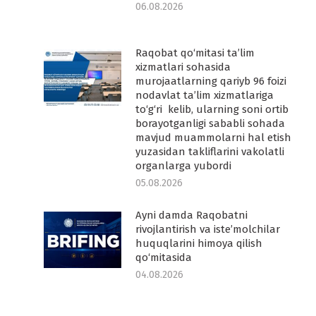
06.08.2026
Raqobat qo‘mitasi ta’lim
-
xizmatlari sohasida
murojaatlarning qariyb 96 foizi
nodavlat ta’lim xizmatlariga
to‘g‘ri kelib, ularning soni ortib
borayotganligi sababli sohada
mavjud muammolarni hal etish
yuzasidan takliflarini vakolatli
organlarga yubordi
05.08.2026
Ayni damda Raqobatni
rivojlantirish va iste’molchilar
huquqlarini himoya qilish
qo‘mitasida
04.08.2026