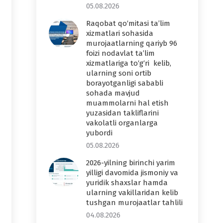
05.08.2026
Raqobat qo‘mitasi ta’lim
xizmatlari sohasida
murojaatlarning qariyb 96
foizi nodavlat ta’lim
xizmatlariga to‘g‘ri kelib,
ularning soni ortib
borayotganligi sababli
sohada mavjud
muammolarni hal etish
yuzasidan takliflarini
vakolatli organlarga
yubordi
05.08.2026
2026-yilning birinchi yarim
yilligi davomida jismoniy va
yuridik shaxslar hamda
ularning vakillaridan kelib
tushgan murojaatlar tahlili
04.08.2026