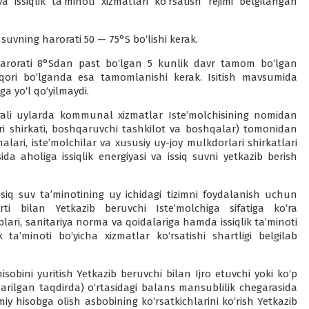
 issiqlik ta’minoti xizmatlari ko‘rsatish rejimi belgilangan
q suvning harorati 50 — 75°S bo‘lishi kerak.
 harorati 8°Sdan past bo‘lgan 5 kunlik davr tamom bo‘lgan
ori bo‘lganda esa tamomlanishi kerak. Isitish mavsumida
a yo‘l qo‘yilmaydi.
rali uylarda kommunal xizmatlar Iste’molchisining nomidan
ri shirkati, boshqaruvchi tashkilot va boshqalar) tomonidan
nalari, iste’molchilar va xususiy uy-joy mulkdorlari shirkatlari
da aholiga issiqlik energiyasi va issiq suvni yetkazib berish
siq suv ta’minotining uy ichidagi tizimni foydalanish uchun
ti bilan Yetkazib beruvchi Iste’molchiga sifatiga ko‘ra
blari, sanitariya norma va qoidalariga hamda issiqlik ta’minoti
ta’minoti bo‘yicha xizmatlar ko‘rsatishi shartligi belgilab
isobini yuritish Yetkazib beruvchi bilan Ijro etuvchi yoki ko‘p
rilgan taqdirda) o‘rtasidagi balans mansublilik chegarasida
iy hisobga olish asbobining ko‘rsatkichlarini ko‘rish Yetkazib