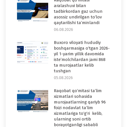
aralashuvi bilan
tadbirkordan gaz uchun
asossiz undirilgan to‘lov
qaytarilishi ta’minlandi
06.08.2026
Buxoro viloyati hududiy
boshqarmasiga o‘tgan 2026-
yil 1-yarim yillik davomida
iste’molchilardan jami 868
ta murojaatlar kelib
tushgan
05.08.2026
Raqobat qo‘mitasi ta’lim
xizmatlari sohasida
murojaatlarning qariyb 96
foizi nodavlat ta’lim
xizmatlariga to‘g‘ri kelib,
ularning soni ortib
borayotganligi sababli