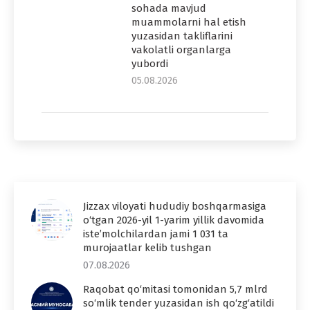
sohada mavjud
muammolarni hal etish
yuzasidan takliflarini
vakolatli organlarga
yubordi
05.08.2026
Jizzax viloyati hududiy boshqarmasiga
o‘tgan 2026-yil 1-yarim yillik davomida
iste’molchilardan jami 1 031 ta
murojaatlar kelib tushgan
07.08.2026
Raqobat qo‘mitasi tomonidan 5,7 mlrd
so‘mlik tender yuzasidan ish qo‘zg‘atildi