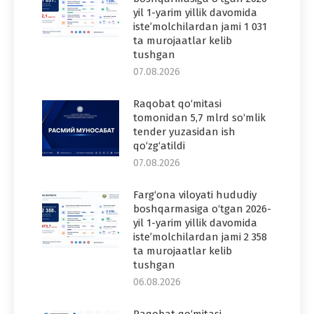
yil 1-yarim yillik davomida
iste’molchilardan jami 1 031
ta murojaatlar kelib
tushgan
07.08.2026
Raqobat qo‘mitasi
tomonidan 5,7 mlrd so‘mlik
tender yuzasidan ish
qo‘zg‘atildi
07.08.2026
Farg‘ona viloyati hududiy
boshqarmasiga o‘tgan 2026-
yil 1-yarim yillik davomida
iste’molchilardan jami 2 358
ta murojaatlar kelib
tushgan
06.08.2026
Raqobat qo‘mitasi