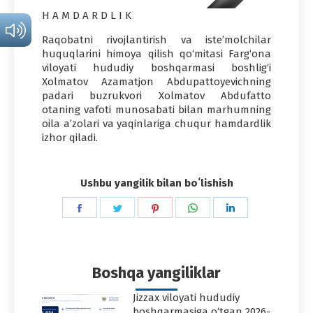
H A M D A R D L I K
Raqobatni rivojlantirish va iste’molchilar
huquqlarini himoya qilish qo‘mitasi Farg‘ona
viloyati hududiy boshqarmasi boshlig‘i
Xolmatov Azamatjon Abdupattoyevichning
padari buzrukvori Xolmatov Abdufatto
otaning vafoti munosabati bilan marhumning
oila a’zolari va yaqinlariga chuqur hamdardlik
izhor qiladi.
Ushbu yangilik bilan boʻlishish
Share
Share
Share
Share
Share
on
on
on
on
on
Facebook
Twitter
Pinterest
WhatsApp
LinkedIn
Boshqa yangiliklar
Jizzax viloyati hududiy
boshqarmasiga o‘tgan 2026-