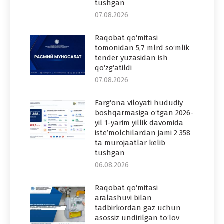
tushgan
07.08.2026
Raqobat qo‘mitasi
tomonidan 5,7 mlrd so‘mlik
tender yuzasidan ish
qo‘zg‘atildi
07.08.2026
Farg‘ona viloyati hududiy
boshqarmasiga o‘tgan 2026-
yil 1-yarim yillik davomida
iste’molchilardan jami 2 358
ta murojaatlar kelib
tushgan
06.08.2026
Raqobat qo‘mitasi
aralashuvi bilan
tadbirkordan gaz uchun
asossiz undirilgan to‘lov