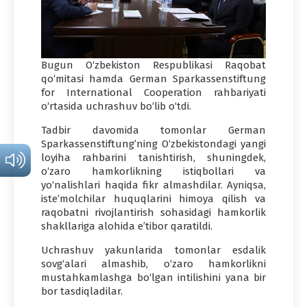
Bugun O‘zbekiston Respublikasi Raqobat
qo‘mitasi hamda German Sparkassenstiftung
for International Cooperation rahbariyati
o‘rtasida uchrashuv bo‘lib o‘tdi.
Tadbir davomida tomonlar German
Sparkassenstiftung’ning O‘zbekistondagi yangi
loyiha rahbarini tanishtirish, shuningdek,
o‘zaro hamkorlikning istiqbollari va
yo‘nalishlari haqida fikr almashdilar. Ayniqsa,
iste’molchilar huquqlarini himoya qilish va
raqobatni rivojlantirish sohasidagi hamkorlik
shakllariga alohida e’tibor qaratildi.
Uchrashuv yakunlarida tomonlar esdalik
sovg‘alari almashib, o‘zaro hamkorlikni
mustahkamlashga bo‘lgan intilishini yana bir
bor tasdiqladilar.