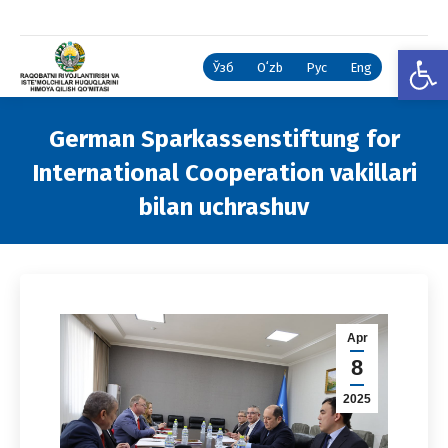
Open
Ўзб
Oʻzb
Рус
Eng
German Sparkassenstiftung for
International Cooperation vakillari
bilan uchrashuv
You are here:
Apr
8
2025