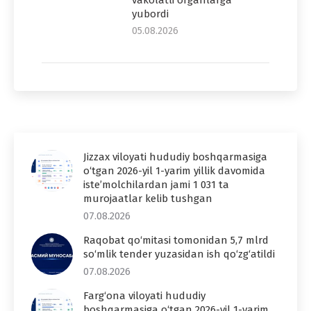
yubordi
05.08.2026
Jizzax viloyati hududiy boshqarmasiga
o‘tgan 2026-yil 1-yarim yillik davomida
iste’molchilardan jami 1 031 ta
murojaatlar kelib tushgan
07.08.2026
Raqobat qo‘mitasi tomonidan 5,7 mlrd
so‘mlik tender yuzasidan ish qo‘zg‘atildi
07.08.2026
Farg‘ona viloyati hududiy
boshqarmasiga o‘tgan 2026-yil 1-yarim