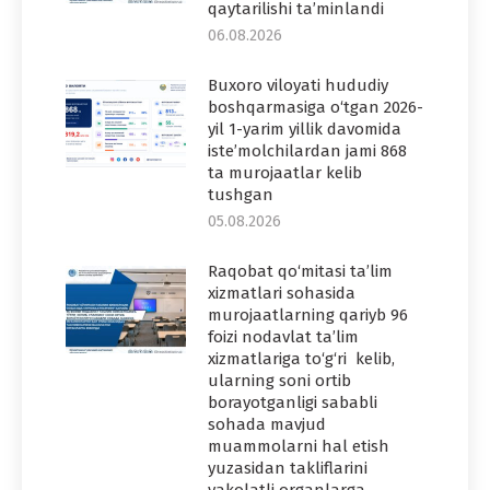
qaytarilishi ta’minlandi
06.08.2026
Buxoro viloyati hududiy
boshqarmasiga o‘tgan 2026-
yil 1-yarim yillik davomida
iste’molchilardan jami 868
ta murojaatlar kelib
tushgan
05.08.2026
Raqobat qo‘mitasi ta’lim
xizmatlari sohasida
murojaatlarning qariyb 96
foizi nodavlat ta’lim
xizmatlariga to‘g‘ri kelib,
ularning soni ortib
borayotganligi sababli
sohada mavjud
muammolarni hal etish
yuzasidan takliflarini
vakolatli organlarga