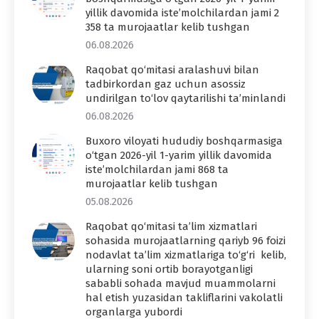
yillik davomida iste’molchilardan jami 2
358 ta murojaatlar kelib tushgan
06.08.2026
Raqobat qo‘mitasi aralashuvi bilan
tadbirkordan gaz uchun asossiz
undirilgan to‘lov qaytarilishi ta’minlandi
06.08.2026
Buxoro viloyati hududiy boshqarmasiga
o‘tgan 2026-yil 1-yarim yillik davomida
iste’molchilardan jami 868 ta
murojaatlar kelib tushgan
05.08.2026
Raqobat qo‘mitasi ta’lim xizmatlari
sohasida murojaatlarning qariyb 96 foizi
nodavlat ta’lim xizmatlariga to‘g‘ri kelib,
ularning soni ortib borayotganligi
sababli sohada mavjud muammolarni
hal etish yuzasidan takliflarini vakolatli
organlarga yubordi