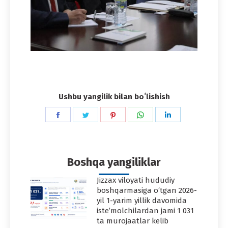
Ushbu yangilik bilan boʻlishish
Share
Share
Share
Share
Share
on
on
on
on
on
Facebook
Twitter
Pinterest
WhatsApp
LinkedIn
Boshqa yangiliklar
Jizzax viloyati hududiy
boshqarmasiga o‘tgan 2026-
yil 1-yarim yillik davomida
iste’molchilardan jami 1 031
ta murojaatlar kelib