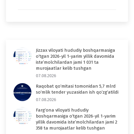
Jizzax viloyati hududiy boshqarmasiga
o‘tgan 2026-yil 1-yarim yillik davomida
iste’molchilardan jami 1 031 ta
murojaatlar kelib tushgan
07.08.2026
Raqobat qo‘mitasi tomonidan 5,7 mlrd
so‘mlik tender yuzasidan ish qo‘zg‘atildi
07.08.2026
Farg‘ona viloyati hududiy
boshqarmasiga o‘tgan 2026-yil 1-yarim
yillik davomida iste’molchilardan jami 2
358 ta murojaatlar kelib tushgan