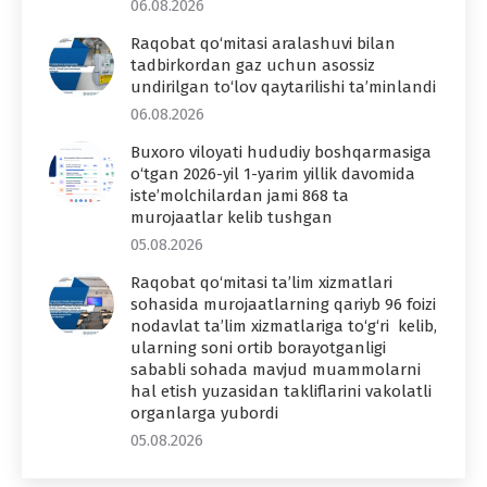
06.08.2026
Raqobat qo‘mitasi aralashuvi bilan
tadbirkordan gaz uchun asossiz
undirilgan to‘lov qaytarilishi ta’minlandi
06.08.2026
Buxoro viloyati hududiy boshqarmasiga
o‘tgan 2026-yil 1-yarim yillik davomida
iste’molchilardan jami 868 ta
murojaatlar kelib tushgan
05.08.2026
Raqobat qo‘mitasi ta’lim xizmatlari
sohasida murojaatlarning qariyb 96 foizi
nodavlat ta’lim xizmatlariga to‘g‘ri kelib,
ularning soni ortib borayotganligi
sababli sohada mavjud muammolarni
hal etish yuzasidan takliflarini vakolatli
organlarga yubordi
05.08.2026