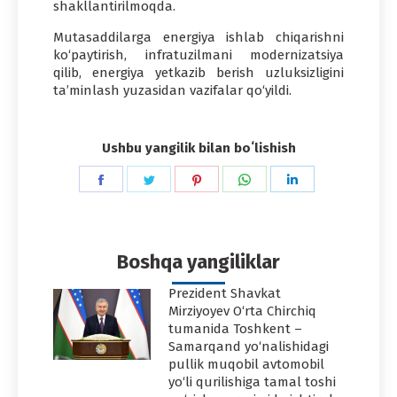
shakllantirilmoqda.
Mutasaddilarga energiya ishlab chiqarishni
ko‘paytirish, infratuzilmani modernizatsiya
qilib, energiya yetkazib berish uzluksizligini
ta’minlash yuzasidan vazifalar qo‘yildi.
Ushbu yangilik bilan boʻlishish
Share
Share
Share
Share
Share
on
on
on
on
on
Facebook
Twitter
Pinterest
WhatsApp
LinkedIn
Boshqa yangiliklar
Prezident Shavkat
Mirziyoyev O‘rta Chirchiq
tumanida Toshkent –
Samarqand yo‘nalishidagi
pullik muqobil avtomobil
yo‘li qurilishiga tamal toshi