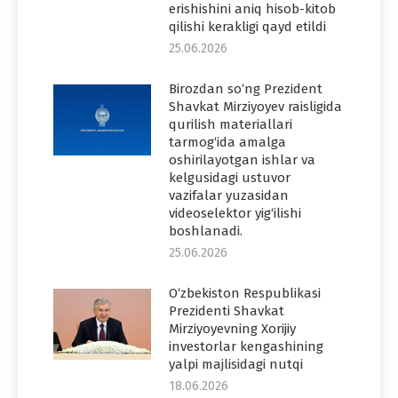
erishishini aniq hisob-kitob
qilishi kerakligi qayd etildi
25.06.2026
Birozdan so‘ng Prezident
Shavkat Mirziyoyev raisligida
qurilish materiallari
tarmog‘ida amalga
oshirilayotgan ishlar va
kelgusidagi ustuvor
vazifalar yuzasidan
videoselektor yig‘ilishi
boshlanadi.
25.06.2026
O‘zbekiston Respublikasi
Prezidenti Shavkat
Mirziyoyevning Xorijiy
investorlar kengashining
yalpi majlisidagi nutqi
18.06.2026