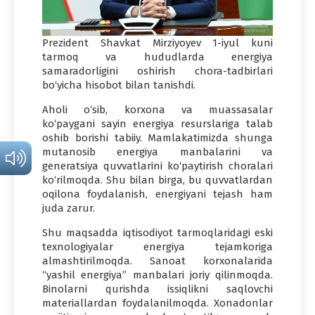
Prezident Shavkat Mirziyoyev 1-iyul kuni
tarmoq va hududlarda energiya
samaradorligini oshirish chora-tadbirlari
bo‘yicha hisobot bilan tanishdi.
Aholi o‘sib, korxona va muassasalar
ko‘paygani sayin energiya resurslariga talab
oshib borishi tabiiy. Mamlakatimizda shunga
mutanosib energiya manbalarini va
generatsiya quvvatlarini ko‘paytirish choralari
ko‘rilmoqda. Shu bilan birga, bu quvvatlardan
oqilona foydalanish, energiyani tejash ham
juda zarur.
Shu maqsadda iqtisodiyot tarmoqlaridagi eski
texnologiyalar energiya tejamkoriga
almashtirilmoqda. Sanoat korxonalarida
“yashil energiya” manbalari joriy qilinmoqda.
Binolarni qurishda issiqlikni saqlovchi
materiallardan foydalanilmoqda. Xonadonlar