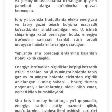
va ijtimoiy muassasalarda o‘rnatilgan quyosh
panellari ularga qo‘shimcha quvvat
bermoqda.
Joriy yil boshida hududlarda elektr energiyasi
va tabiiy gazni tejash bo‘yicha maqsadli
ko‘rsatkichlar shakllantirilgan edi. U, ishlab
chiqarishga xalal bermagan holda, energiya
iste’molini samarali tashkil etish orqali
muayyan hajmlarni tejashga qaratilgan.
Yig‘ilishda shu boradagi ishlarning bajarilish
holati ko‘rib chiqildi.
Energiya iste’molida o‘g‘irliklar ko‘pligi ko‘rsatib
o‘tildi. Masalan, bu yil 15 mingta holatda tabiiy
gaz va 28 mingta holatda elektrdan o‘g‘irlik
aniqlangan. Buning sababi – hozirgi tizimda
noqonuniy ulanishlarning oldini olish emas,
oqibati bilan kurashilayapti.
Shu bois bunday holatlarga yo‘l qo‘ymaslik,
energiya sarfini qat’iy nazorat qilish,
mas’ullarning javobgarligini oshirish zarurligi