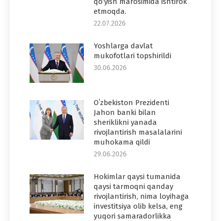
qo‘yish marosimida ishtirok
etmoqda.
22.07.2026
Yoshlarga davlat
mukofotlari topshirildi
30.06.2026
Oʻzbekiston Prezidenti
Jahon banki bilan
sheriklikni yanada
rivojlantirish masalalarini
muhokama qildi
29.06.2026
Hokimlar qaysi tumanida
qaysi tarmoqni qanday
rivojlantirish, nima loyihaga
investitsiya olib kelsa, eng
yuqori samaradorlikka