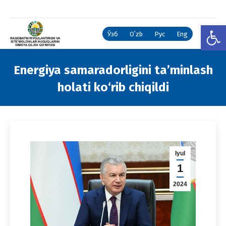
Open
Ўзб
Oʻzb
Рус
Eng
Energiya samaradorligini ta’minlash
holati ko‘rib chiqildi
You are here:
Iyul
1
2024