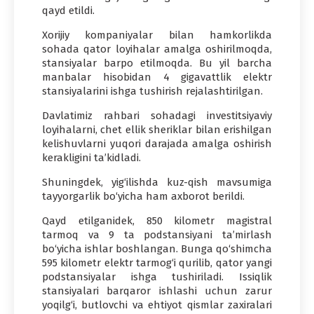
qayd etildi.
Xorijiy kompaniyalar bilan hamkorlikda
sohada qator loyihalar amalga oshirilmoqda,
stansiyalar barpo etilmoqda. Bu yil barcha
manbalar hisobidan 4 gigavattlik elektr
stansiyalarini ishga tushirish rejalashtirilgan.
Davlatimiz rahbari sohadagi investitsiyaviy
loyihalarni, chet ellik sheriklar bilan erishilgan
kelishuvlarni yuqori darajada amalga oshirish
kerakligini ta’kidladi.
Shuningdek, yig‘ilishda kuz-qish mavsumiga
tayyorgarlik bo‘yicha ham axborot berildi.
Qayd etilganidek, 850 kilometr magistral
tarmoq va 9 ta podstansiyani ta’mirlash
bo‘yicha ishlar boshlangan. Bunga qo‘shimcha
595 kilometr elektr tarmog‘i qurilib, qator yangi
podstansiyalar ishga tushiriladi. Issiqlik
stansiyalari barqaror ishlashi uchun zarur
yoqilg‘i, butlovchi va ehtiyot qismlar zaxiralari