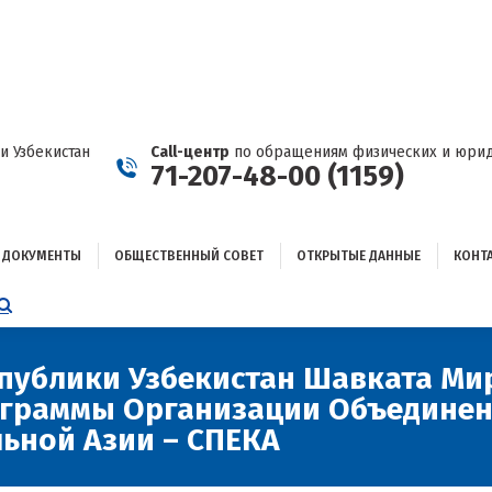
ДОКУМЕНТЫ
ОБЩЕСТВЕННЫЙ СОВЕТ
ОТКРЫТЫЕ ДАННЫЕ
КОНТАКТЫ
и Узбекистан
Call-центр
по обращениям физических и юрид
71-207-48-00 (1159)
ДОКУМЕНТЫ
ОБЩЕСТВЕННЫЙ СОВЕТ
ОТКРЫТЫЕ ДАННЫЕ
КОНТ
НИЦА
AGRAM
ЕТСЯ
ЫВАЕТСЯ
публики Узбекистан Шавката Ми
ограммы Организации Объедине
ОМ
ьной Азии – СПЕКА