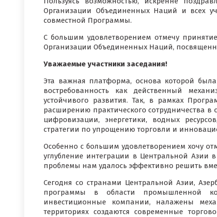
Пользуясь возможностью, искренне поздрав
Организации Объединенных Наций и всех уч
совместной Программы.
С большим удовлетворением отмечу принятие
Организации Объединенных Наций, посвященно
Уважаемые участники заседания!
Эта важная платформа, основа которой была
востребованность как действенный механи
устойчивого развития. Так, в рамках Прог
расширению практического сотрудничества в с
цифровизации, энергетики, водных ресурсов
стратегии по упрощению торговли и инноваци
Особенно с большим удовлетворением хочу отм
углубление интеграции в Центральной Азии в
проблемы нам удалось эффективно решить вме
Сегодня со странами Центральной Азии, Азе
программы в области промышленной коо
инвестиционные компании, налажены меха
территориях создаются современные торгов