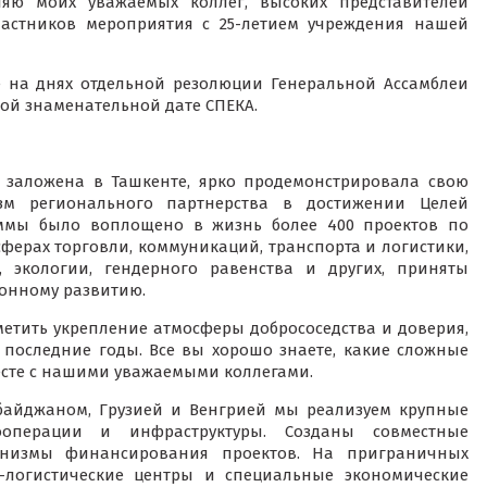
ляю моих уважаемых коллег, высоких представителей
астников мероприятия с 25-летием учреждения нашей
 на днях отдельной резолюции Генеральной Ассамблеи
й знаменательной дате СПЕКА.
 заложена в Ташкенте, ярко продемонстрировала свою
зм регионального партнерства в достижении Целей
раммы было воплощено в жизнь более 400 проектов по
ферах торговли, коммуникаций, транспорта и логистики,
, экологии, гендерного равенства и других, приняты
онному развитию.
етить укрепление атмосферы добрососедства и доверия,
 последние годы. Все вы хорошо знаете, какие сложные
сте с нашими уважаемыми коллегами.
рбайджаном, Грузией и Венгрией мы реализуем крупные
перации и инфраструктуры. Созданы совместные
низмы финансирования проектов. На приграничных
о-логистические центры и специальные экономические