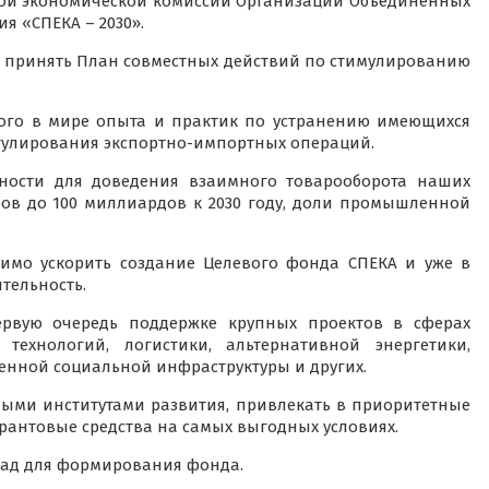
кой экономической комиссии Организации Объединенных
я «СПЕКА – 2030».
 принять План совместных действий по стимулированию
вого в мире опыта и практик по устранению имеющихся
егулирования экспортно-импортных операций.
жности для доведения взаимного товарооборота наших
ов до 100 миллиардов к 2030 году, доли промышленной
димо ускорить создание Целевого фонда СПЕКА и уже в
тельность.
первую очередь поддержке крупных проектов в сферах
технологий, логистики, альтернативной энергетики,
менной социальной инфраструктуры и других.
ыми институтами развития, привлекать в приоритетные
антовые средства на самых выгодных условиях.
лад для формирования фонда.