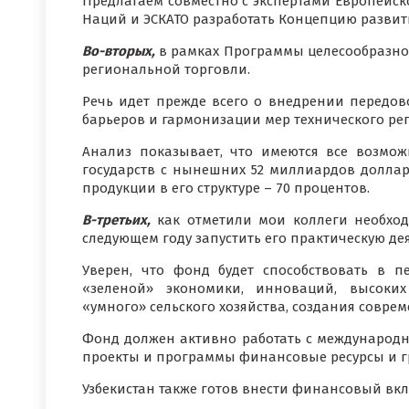
Предлагаем совместно с экспертами Европейс
Наций и ЭСКАТО разработать Концепцию развити
Во-вторых,
в рамках Программы целесообразно
региональной торговли.
Речь идет прежде всего о внедрении передо
барьеров и гармонизации мер технического р
Анализ показывает, что имеются все возмо
государств с нынешних 52 миллиардов доллар
продукции в его структуре – 70 процентов.
В-третьих,
как отметили мои коллеги необхо
следующем году запустить его практическую дея
Уверен, что фонд будет способствовать в 
«зеленой» экономики, инноваций, высоких 
«умного» сельского хозяйства, создания совре
Фонд должен активно работать с международн
проекты и программы финансовые ресурсы и гр
Узбекистан также готов внести финансовый вк