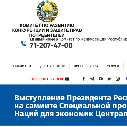
О КОМИТЕТЕ
ДЕЯТЕЛЬНОСТЬ
ПРЕСС-СЛУЖБА
УСЛУГИ
Единый номер
Комитет по конкуренции Республик
71-207-47-00
О КОМИТЕТЕ
ДЕЯТЕЛЬНОСТЬ
ПРЕСС-СЛУЖБА
УСЛУГИ
СООБЩИТЬ О КАРТЕЛЕ
СТРАНИЦА
СТРАНИЦА
СТРАНИЦА
СТРАНИЦА
СТРА
FACEBOOK
TELEGRAM
YOUTUBE
TWITTER
INST
ОТКРЫВАЕТСЯ
ОТКРЫВАЕТСЯ
ОТКРЫВАЕТСЯ
ОТКРЫВА
ОТКР
Выступление Президента Рес
В
В
В
В
В
на саммите Специальной пр
НОВОМ
НОВОМ
НОВОМ
НОВОМ
НОВ
ОКНЕ
ОКНЕ
ОКНЕ
ОКНЕ
ОКНЕ
Наций для экономик Централ