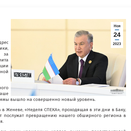
Ноя
24
дрес
2023
ки,
 за
мита
ации
ьной
ого
аше
аммы вышло на совершенно новый уровень.
 в Женеве, «Неделя СПЕКА», проходящая в эти дни в Баку,
ит послужат превращению нашего обширного региона в
я.