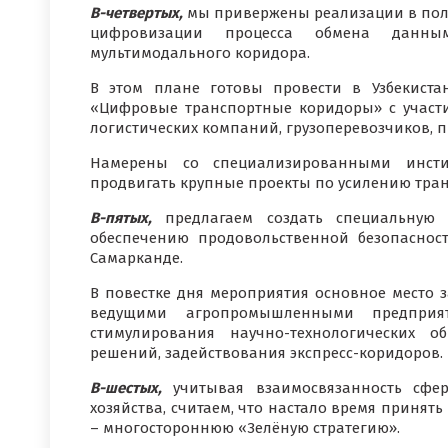
В-четвертых,
мы привержены реализации в пол
цифровизации процесса обмена данны
мультимодального коридора.
В этом плане готовы провести в Узбекист
«Цифровые транспортные коридоры» с участи
логистических компаний, грузоперевозчиков,
Намерены со специализированными инсти
продвигать крупные проекты по усилению тран
В-пятых,
предлагаем создать специальную
обеспечению продовольственной безопаснос
Самарканде.
В повестке дня мероприятия основное место 
ведущими агропромышленными предприят
стимулирования научно-технологических о
решений, задействования экспресс-коридоров.
В-шестых,
учитывая взаимосвязанность сфер
хозяйства, считаем, что настало время приня
– многостороннюю «Зелёную стратегию».