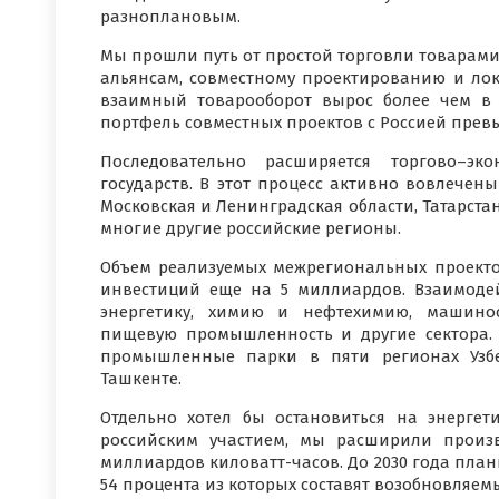
разноплановым.
Мы прошли путь от простой торговли товарам
альянсам, совместному проектированию и лока
взаимный товарооборот вырос более чем в 
портфель совместных проектов с Россией прев
Последовательно расширяется торгово–эк
государств. В этот процесс активно вовлечен
Московская и Ленинградская области, Татарста
многие другие российские регионы.
Объем реализуемых межрегиональных проектов
инвестиций еще на 5 миллиардов. Взаимодей
энергетику, химию и нефтехимию, машиностр
пищевую промышленность и другие сектора.
промышленные парки в пяти регионах Узбе
Ташкенте.
Отдельно хотел бы остановиться на энергет
российским участием, мы расширили произв
миллиардов киловатт-часов. До 2030 года план
54 процента из которых составят возобновляем