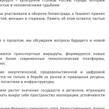
рбурге – культурной столице России, городе, который
ностью и человеческими судьбами.
ы участвовали в обороне Ленинграда, а Ташкент принял
ей, женщин и стариков. Память об этом остается частью
ня о прошлом, мы обсуждаем вопросы будущего и новой
няются транспортные маршруты, формируются новые
се более современные технологические платформы,
кт.
ие энергетической, продовольственной и цифровой
тся не только в борьбе за рынки и природные ресурсы,
, логистики и инфраструктуры.
ике растет значение государств и регионов, играющих
ть вокруг себя пространство кооперации, устойчивости
дцем Великого шелкового пути. Через Самарканд, Бухару