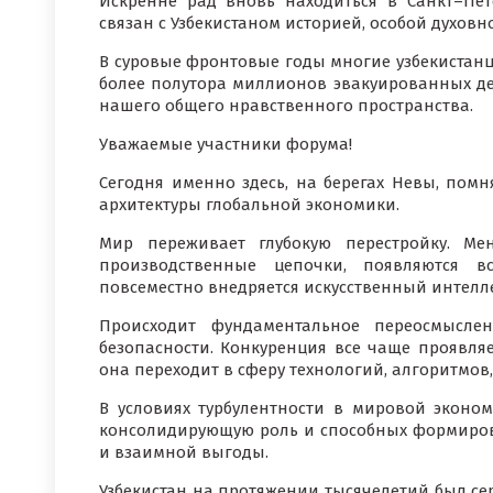
Искренне рад вновь находиться в Санкт–Пете
связан с Узбекистаном историей, особой духов
В суровые фронтовые годы многие узбекистанц
более полутора миллионов эвакуированных дет
нашего общего нравственного пространства.
Уважаемые участники форума!
Сегодня именно здесь, на берегах Невы, пом
архитектуры глобальной экономики.
Мир переживает глубокую перестройку. Ме
производственные цепочки, появляются в
повсеместно внедряется искусственный интелле
Происходит фундаментальное переосмыслен
безопасности. Конкуренция все чаще проявляе
она переходит в сферу технологий, алгоритмов
В условиях турбулентности в мировой эконом
консолидирующую роль и способных формирова
и взаимной выгоды.
Узбекистан на протяжении тысячелетий был сер