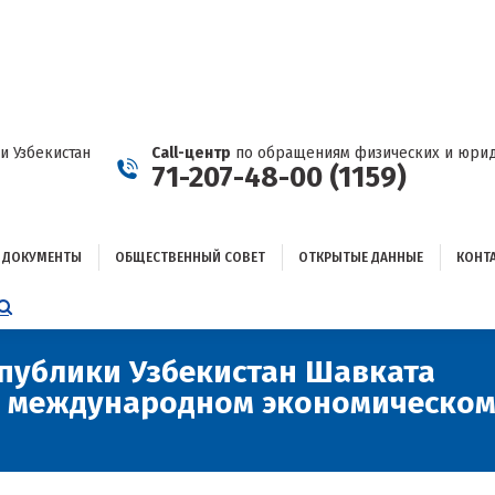
ДОКУМЕНТЫ
ОБЩЕСТВЕННЫЙ СОВЕТ
ОТКРЫТЫЕ ДАННЫЕ
КОНТАКТЫ
и Узбекистан
Call-центр
по обращениям физических и юрид
71-207-48-00 (1159)
ДОКУМЕНТЫ
ОБЩЕСТВЕННЫЙ СОВЕТ
ОТКРЫТЫЕ ДАННЫЕ
КОНТ
НИЦА
AGRAM
ЕТСЯ
ЫВАЕТСЯ
публики Узбекистан Шавката
м международном экономическо
ОМ