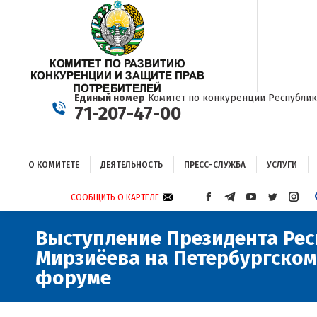
О КОМИТЕТЕ
ДЕЯТЕЛЬНОСТЬ
ПРЕСС-СЛУЖБА
УСЛУГИ
Единый номер
Комитет по конкуренции Республик
71-207-47-00
О КОМИТЕТЕ
ДЕЯТЕЛЬНОСТЬ
ПРЕСС-СЛУЖБА
УСЛУГИ
СООБЩИТЬ О КАРТЕЛЕ
СТРАНИЦА
СТРАНИЦА
СТРАНИЦА
СТРАНИЦА
СТРА
FACEBOOK
TELEGRAM
YOUTUBE
TWITTER
INST
ОТКРЫВАЕТСЯ
ОТКРЫВАЕТСЯ
ОТКРЫВАЕТСЯ
ОТКРЫВА
ОТКР
Выступление Президента Рес
В
В
В
В
В
Мирзиёева на Петербургско
НОВОМ
НОВОМ
НОВОМ
НОВОМ
НОВ
форуме
ОКНЕ
ОКНЕ
ОКНЕ
ОКНЕ
ОКНЕ