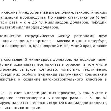
и к сложным индустриальным цепочкам, технологическим
лизации производства. По нашей статистике, за 10 лет
три раза – с 4 до 13 миллиардов долларов. Текущий
ышает 50 миллиардов долларов.
ономическое сотрудничество между регионами двух
ы наши основные партнеры – Москва и Санкт-Петербург,
н и Башкортостан, Красноярский и Пермский края, а также
 составляет 5 миллиардов долларов, на подходе пакет
ствие охватывает все ключевые отрасли, в том числе
оение, сельское хозяйство, логистику, текстильную,
 Среди них особого внимания заслуживают совместные
кистана и создание вагоностроительного кластера в
ике. За счет инвестиционных проектов, в том числе с
одство электроэнергии в полтора раза – с 58 до 87
ируем нарастить генерацию до 120 миллиардов киловатт,
ые источники энергии.