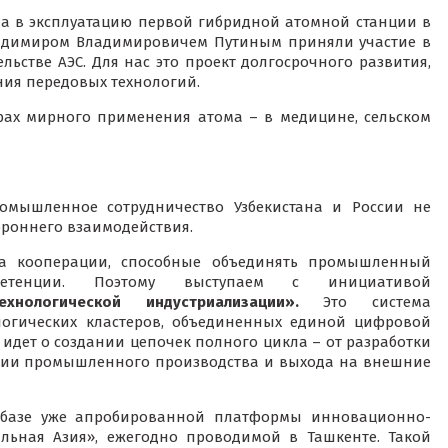
да в эксплуатацию первой гибридной атомной станции в
Владимиром Владимировичем Путиным приняли участие в
ьстве АЭС. Для нас это проект долгосрочного развития,
ия передовых технологий.
рах мирного применения атома – в медицине, сельском
омышленное сотрудничество Узбекистана и России не
ороннего взаимодействия.
а кооперации, способные объединять промышленный
етенции. Поэтому выступаем с инициативой
хнологической индустриализации».
Это система
логических кластеров, объединенных единой цифровой
дет о создании цепочек полного цикла – от разработки
ации промышленного производства и выхода на внешние
а базе уже апробированной платформы инновационно-
ьная Азия», ежегодно проводимой в Ташкенте. Такой