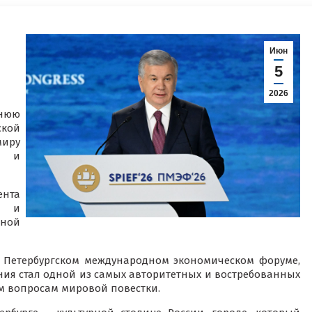
Июн
5
2026
нюю
кой
иру
е и
нта
н и
дной
в Петербургском международном экономическом форуме,
ния стал одной из самых авторитетных и востребованных
 вопросам мировой повестки.